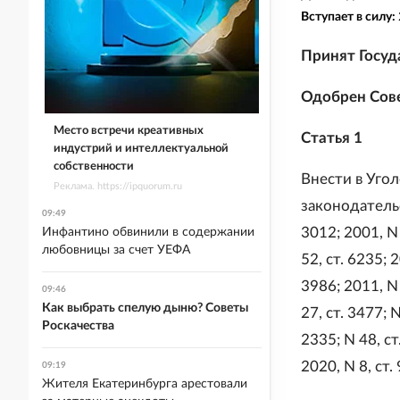
Вступает в силу:
Принят Госуд
Одобрен Сове
Место встречи креативных
Статья 1
индустрий и интеллектуальной
собственности
Внести в Уго
Реклама. https://ipquorum.ru
законодательс
09:49
3012; 2001, N 
Инфантино обвинили в содержании
любовницы за счет УЕФА
52, ст. 6235; 2
3986; 2011, N 
09:46
Как выбрать спелую дыню? Советы
27, ст. 3477; N
Роскачества
2335; N 48, ст
2020, N 8, ст.
09:19
Жителя Екатеринбурга арестовали