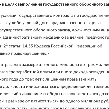
 в целях выполнения государственного оборонного за
 условий государственного контракта по государствен
аказу либо условий договора, заключенного в целях
осударственного оборонного заказа, должностным лиц
 административному наказанию за деяние, предусмот
1
ли 2
статьи 14.55 Кодекса Российской Федерации об
вных правонарушениях, -
 штрафом в размере от одного миллиона до трех милли
 размере заработной платы или иного дохода осужденно
ного года до трех лет с лишением права занимать
 должности или заниматься определенной деятельнос
ти лет либо лишением свободы на срок от четырех до в
ом в размере от пятисот тысяч до одного миллиона руб
работной платы или иного дохода осужденного за перио