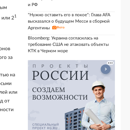
и РФ
тым
"Нужно оставить его в покое": Глава AFA
1
 или 2
высказался о будущем Месси в сборной
Аргентины
Фото
Bloomberg: Украина согласилась на
требование США не атаковать объекты
онов
КТК в Черном море
го за
тью на
осьми
лей или
д от
жности