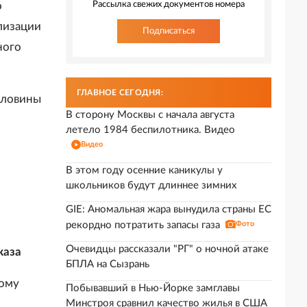
о
Рассылка свежих документов номера
лизации
Подписаться
ного
ГЛАВНОЕ СЕГОДНЯ:
половины
В сторону Москвы с начала августа
летело 1984 беспилотника. Видео
Видео
В этом году осенние каникулы у
школьников будут длиннее зимних
GIE: Аномальная жара вынудила страны ЕС
рекордно потратить запасы газа
Фото
Очевидцы рассказали "РГ" о ночной атаке
каза
БПЛА на Сызрань
ному
Побывавший в Нью-Йорке замглавы
Минстроя сравнил качество жилья в США