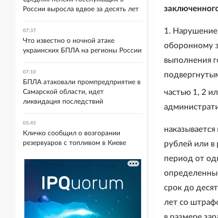
заключенного
России выросла вдвое за десять лет
1. Нарушение
07:37
Что известно о ночной атаке
оборонному з
украинских БПЛА на регионы России
выполнения г
07:10
подвергнутым
БПЛА атаковали промпредприятие в
частью 1, 2 и
Самарской области, идет
ликвидация последствий
администрати
05:45
наказывается
Кличко сообщил о возгорании
рублей или в
резервуаров с топливом в Киеве
период от од
определенные
срок до деся
лет со штраф
в размере за