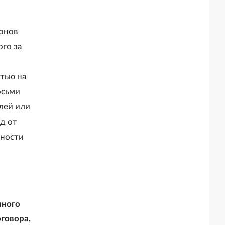
федеральных ядерных организаций)"
онов
го за
тью на
осьми
лей или
д от
жности
нного
говора,