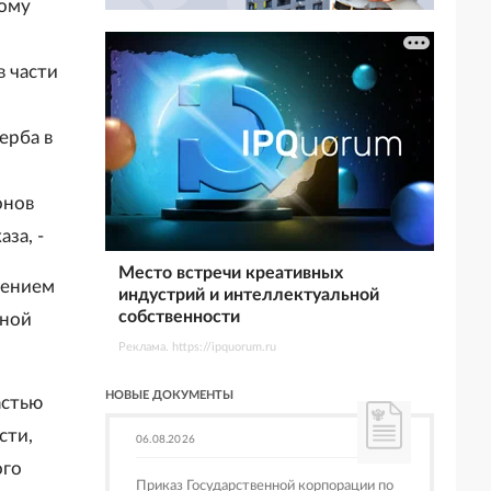
ному
в части
ерба в
онов
за, -
Место встречи креативных
шением
индустрий и интеллектуальной
собственности
нной
Реклама. https://ipquorum.ru
НОВЫЕ ДОКУМЕНТЫ
астью
сти,
06.08.2026
ого
Приказ Государственной корпорации по