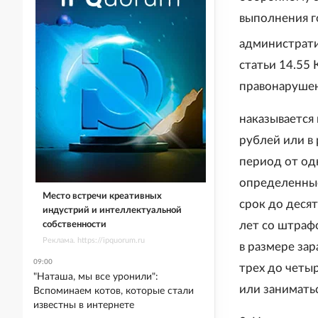
выполнения г
администрати
статьи 14.55
правонарушен
наказывается
рублей или в
период от од
определенные
Место встречи креативных
срок до деся
индустрий и интеллектуальной
лет со штраф
собственности
Реклама. https://ipquorum.ru
в размере за
09:00
трех до четы
"Наташа, мы все уронили":
или занимать
Вспоминаем котов, которые стали
известны в интернете