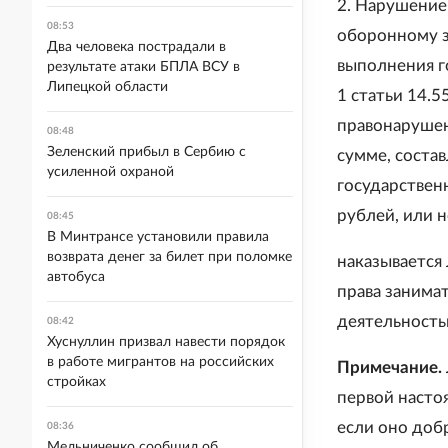
2. Нарушение
08:53
оборонному з
Два человека пострадали в
выполнения г
результате атаки БПЛА ВСУ в
Липецкой области
1 статьи 14.
правонарушен
08:48
Зеленский прибыл в Сербию с
сумме, соста
усиленной охраной
государствен
рублей, или 
08:45
В Минтрансе установили правила
возврата денег за билет при поломке
наказывается
автобуса
права занима
деятельностью
08:42
Хуснуллин призвал навести порядок
в работе мигрантов на российских
Примечание.
стройках
первой насто
если оно доб
08:36
Мельниченко сообщил об