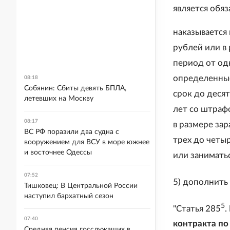
является обя
наказывается
рублей или в
период от од
определенные
08:18
Собянин: Сбиты девять БПЛА,
срок до деся
летевших на Москву
лет со штраф
08:17
в размере за
ВС РФ поразили два судна с
трех до четы
вооружением для ВСУ в море южнее
и восточнее Одессы
или заниматьс
07:52
5) дополнить
Тишковец: В Центральной России
наступил бархатный сезон
5
"Статья 285
.
07:40
контракта по
Средняя пенсия госслужащих в