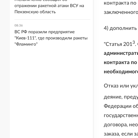
контракта по
отражении ракетной атаки ВСУ на
заключенного 
Пензенскую область
08:36
4) дополнить
ВС РФ поразили предприятие
"Киев-111", где производили ракеты
3
"Статья 201
.
"Фламинго"
администрати
контракта по
необходимого
Отказ или ук
деяние, преду
Федерации об
государствен
договора, не
заказа, если 