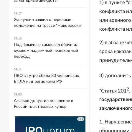
за матерные анекдоты
1) в пункте "
конфликта ил
09:17
Хуснуллин заявил о переломе
или военного
положения на трассе "Новороссия"
конфликта ил
09:13
2) в абзаце ч
Под Тюменью самосвал обрушил
кузовом надземный пешеходный
срока наказа
переход
принудительн
09:11
3) дополнить
ПВО за утро сбила 83 украинских
БПЛА над регионами РФ
2
"Статья 201
.
09:03
государствен
Аксаков допустил появление в
России пластиковых купюр
заключенного
1. Нарушение
оборонному з