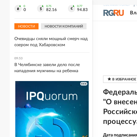
10:02
СВЕЖИЙ НОМЕР
Р
Семья с ребенком пропала при
0
0.75
0.77
0
82.16
94.83
Вл
сплаве по реке Кан в Красноярском
крае
НОВОСТИ
НОВОСТИ КОМПАНИЙ
09:54
Очевидцы сняли мощный смерч над
озером под Хабаровском
09:53
В Челябинске завели дело после
нападения мужчины на ребенка
Федераль
"О внесе
Российск
процессу
Дата подписани