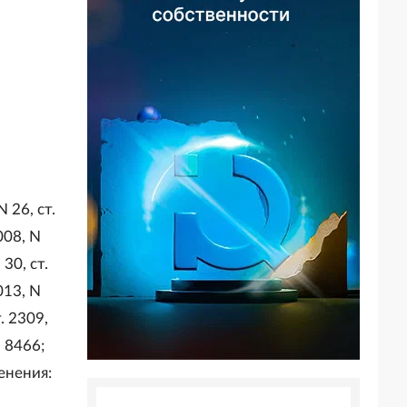
 26, ст.
008, N
 30, ст.
013, N
т. 2309,
. 8466;
менения: