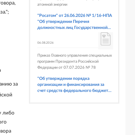
овора,
атомной энергии
а.";
"Росатом" от 26.06.2026 № 1/16-НПА
"Об утверждении Перечня
должностных лиц Государственной
корпорации по атомной энергии
"Росатом", имеющих право
06.08.2026
составлять протоколы об
административных правонарушениях,
Приказ Главного управления специальных
предусмотренных статьями 6.3, 8.1,
программ Президента Российской
9.4, 9.5 и 9.5.1, частью 3 статьи 9.16,
Федерации от 07.07.2026 № 78
а
статьей 14.44, частью 1 статьи 19.4,
статьей 19.4.1, частями 6 и 15 статьи
"Об утверждении порядка
19.5, статьями 19.6 и 19.7, частью 1
анию за
организации и финансирования за
статьи 19.26, статьей 19.33, частями 1,
счет средств федерального бюджета
2, 2.1, 6 и 6.1 статьи 20.4 Кодекса
йской
физкультурных мероприятий и
Российской Федерации об
спортивных мероприятий, в
административных правонарушениях
отношении которых Главное
(в части осуществления федерального
у либо
управление специальных программ
государственного строительного
Президента Российской Федерации
ого
надзора при строительстве и
выступает организатором"
реконструкции объектов
овора