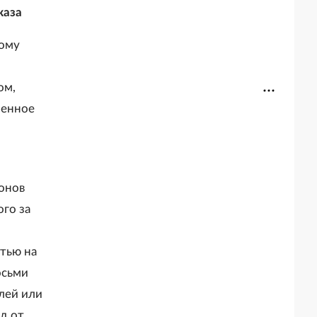
каза
ному
ом,
ренное
онов
го за
тью на
осьми
лей или
д от