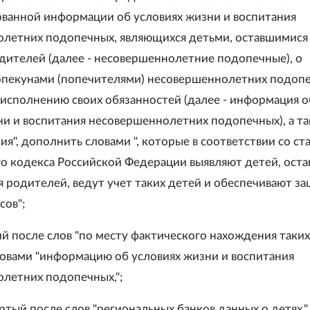
ванной информации об условиях жизни и воспитания
летних подопечных, являющихся детьми, оставшимися
дителей (далее - несовершеннолетние подопечные), о
пекунами (попечителями) несовершеннолетних подоп
 исполнению своих обязанностей (далее - информация о
ни и воспитания несовершеннолетних подопечных), а т
я", дополнить словами ", которые в соответствии со ст
о кодекса Российской Федерации выявляют детей, оста
я родителей, ведут учет таких детей и обеспечивают за
сов";
ий после слов "по месту фактического нахождения таких
овами "информацию об условиях жизни и воспитания
летних подопечных,";
ертый после слов "региональных банков данных о детях,"