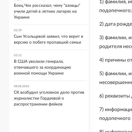
1) фамилия, 
Боец Чех рассказал, чему "азовцы"
подопечного;
учили детей в летних лагерях на
Украине
2) дата рожд
03:39
Сын Усольцевой заявил, что верит в
3) фамилии, 
версию о побеге пропавшей семьи
родителя нес
03:21
4) причины о
В США уволили генерала,
отвечавшего за координацию
5) фамилии, и
военной помощи Украине
несовершенно
08.08.2026
СК возбудил уголовное дело против
6) реквизиты 
журналистки Гордеевой о
распространении фейков
7) информаци
подопечного 
8) информаци