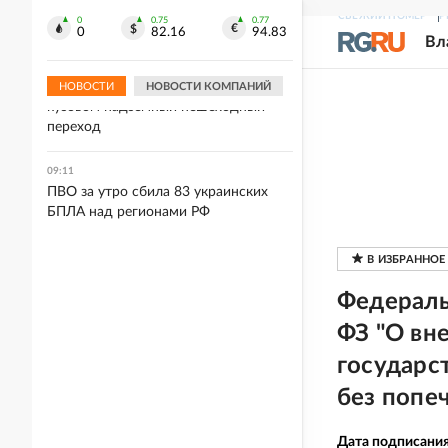
Хуснуллин заявил о переломе
СВЕЖИЙ НОМЕР
Р
положения на трассе "Новороссия"
0
0.75
0.77
0
82.16
94.83
Вл
09:13
Под Тюменью самосвал обрушил
НОВОСТИ
НОВОСТИ КОМПАНИЙ
кузовом надземный пешеходный
переход
09:11
ПВО за утро сбила 83 украинских
БПЛА над регионами РФ
Федераль
ФЗ "О вн
государс
без попе
Дата подписани