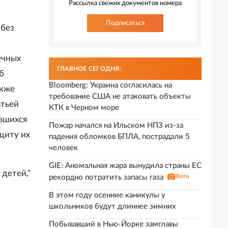
Рассылка свежих документов номера
Подписаться
 без
ечных
ГЛАВНОЕ СЕГОДНЯ:
б
Bloomberg: Украина согласилась на
акже
требование США не атаковать объекты
атьей
КТК в Черном море
вшихся
Пожар начался на Ильском НПЗ из-за
щиту их
падения обломков БПЛА, пострадали 5
человек
GIE: Аномальная жара вынудила страны ЕС
 детей,"
рекордно потратить запасы газа
Фото
В этом году осенние каникулы у
школьников будут длиннее зимних
Побывавший в Нью-Йорке замглавы