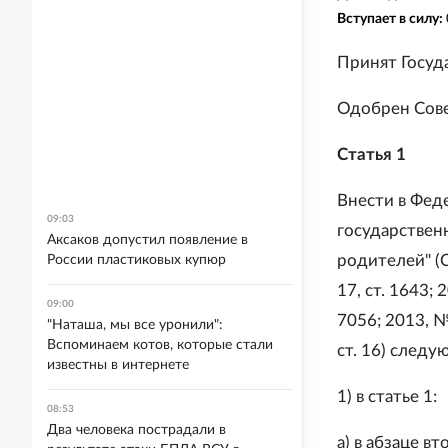
Вступает в силу:
Принят Госуд
Одобрен Сове
Статья 1
Внести в Фед
09:03
государствен
Аксаков допустил появление в
родителей" (
России пластиковых купюр
17, ст. 1643; 
09:00
7056; 2013, № 
"Наташа, мы все уронили":
Вспоминаем котов, которые стали
ст. 16) след
известны в интернете
1) в статье 1:
08:53
Два человека пострадали в
а) в абзаце в