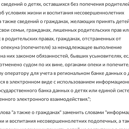
 сведений о детях, оставшихся без попечения родителе
б условиях жизни и воспитания несовершеннолетних
а также сведений о гражданах, желающих принять детей
 свои семьи, гражданах, лишенных родительских прав ил
 в родительских правах, гражданах, отстраненных от
 опекуна (попечителя) за ненадлежащее выполнение
на них законом обязанностей, бывших усыновителях, е
отменено судом по их вине, органами опеки и попечите
у оператору для учета в региональном банке данных о 
ся в электронном виде с использованием информацион
осударственного банка данных о детях или единой сист
нного электронного взаимодействия.";
 слова "а также о гражданах" заменить словами "информ
ни и воспитания несовершеннолетних подопечных, а та