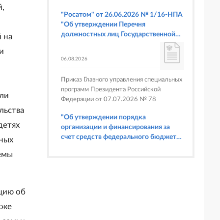
й,
"Росатом" от 26.06.2026 № 1/16-НПА
"Об утверждении Перечня
должностных лиц Государственной
 на
корпорации по атомной энергии
и
"Росатом", имеющих право
06.08.2026
составлять протоколы об
административных правонарушениях,
Приказ Главного управления специальных
предусмотренных статьями 6.3, 8.1,
программ Президента Российской
9.4, 9.5 и 9.5.1, частью 3 статьи 9.16,
сли
Федерации от 07.07.2026 № 78
статьей 14.44, частью 1 статьи 19.4,
льства
статьей 19.4.1, частями 6 и 15 статьи
"Об утверждении порядка
19.5, статьями 19.6 и 19.7, частью 1
детях
организации и финансирования за
статьи 19.26, статьей 19.33, частями 1,
счет средств федерального бюджета
ных
2, 2.1, 6 и 6.1 статьи 20.4 Кодекса
физкультурных мероприятий и
Российской Федерации об
емы
спортивных мероприятий, в
административных правонарушениях
отношении которых Главное
(в части осуществления федерального
управление специальных программ
государственного строительного
Президента Российской Федерации
ацию об
надзора при строительстве и
выступает организатором"
реконструкции объектов
кже
федеральных ядерных организаций)"