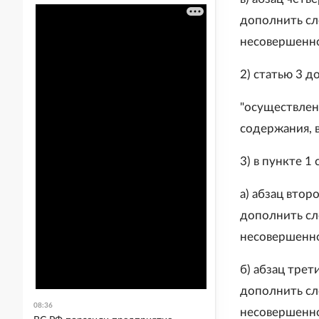
дополнить сл
несовершенно
2) статью 3 
"осуществлен
содержания, в
3) в пункте 1 
а) абзац втор
дополнить сл
несовершенно
б) абзац трет
дополнить сл
08:36
несовершенно