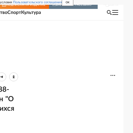
 условия
Пользовательского соглашения
OK
Войти
ПОДПИСКА
НА ИЗДАНИЕ
ВКЛЮЧИТЬ РАССЫЛКУ
тво
Спорт
Культура
88-
н "О
ихся