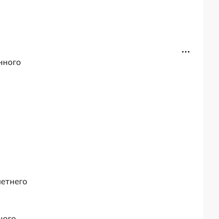
нного
летнего
ного,