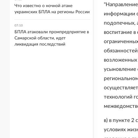
"Направление
Что известно о ночной атаке
украинских БПЛА на регионы России
информации о
подопечных, 
07:10
воспитание в
БПЛА атаковали промпредприятие в
Самарской области, идет
ограниченных
ликвидация последствий
обязанностей
возложенных 
усыновление 
региональном
осуществляет
технологий г
межведомстве
в) в пункте 2
условиях жиз