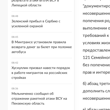
результате атаки БПЛА ВСУ в
Липецкой области
"документиро
несовершенно
08:48
попечения ро
Зеленский прибыл в Сербию с
усиленной охраной
выполнении о
требований к
08:45
В Минтрансе установили правила
условиях жиз
возврата денег за билет при поломке
предоставлени
автобуса
121 Семейног
08:42
без попечени
Хуснуллин призвал навести порядок
прав и интере
в работе мигрантов на российских
стройках
б) абзац трет
08:36
дополнить сл
Мельниченко сообщил об
несовершенно
отражении ракетной атаки ВСУ на
Пензенскую область
в) абзац четв