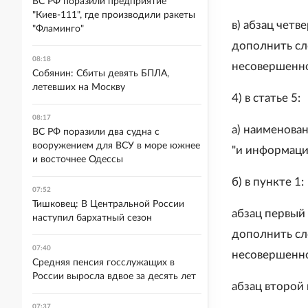
ВС РФ поразили предприятие
"Киев-111", где производили ракеты
в) абзац четв
"Фламинго"
дополнить сл
08:18
несовершенно
Собянин: Сбиты девять БПЛА,
летевших на Москву
4) в статье 5:
08:17
а) наименова
ВС РФ поразили два судна с
вооружением для ВСУ в море южнее
"и информаци
и восточнее Одессы
б) в пункте 1:
07:52
Тишковец: В Центральной России
абзац первый 
наступил бархатный сезон
дополнить сл
07:40
несовершенно
Средняя пенсия госслужащих в
России выросла вдвое за десять лет
абзац второй
07:37