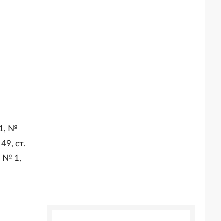
01, №
49, ст.
, № 1,