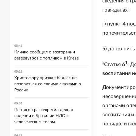
сведения о гр
гражданах";
г) пункт 4 по
попечительств
05:45
5) дополнить 
Кличко сообщил о возгорании
резервуаров с топливом в Киеве
1
"
Статья 6
. Д
05:22
воспитания 
Христофору призвал Каллас не
позориться со своими сказками о
Документиров
России
несовершенно
05:01
органами опе
Пентагон рассекретил дело о
воспитания и
падении в Бразилии НЛО с
человеческим телом
порядке и вк
04:24