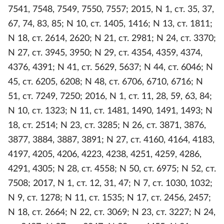
7541, 7548, 7549, 7550, 7557; 2015, N 1, ст. 35, 37,
67, 74, 83, 85; N 10, ст. 1405, 1416; N 13, ст. 1811;
N 18, ст. 2614, 2620; N 21, ст. 2981; N 24, ст. 3370;
N 27, ст. 3945, 3950; N 29, ст. 4354, 4359, 4374,
4376, 4391; N 41, ст. 5629, 5637; N 44, ст. 6046; N
45, ст. 6205, 6208; N 48, ст. 6706, 6710, 6716; N
51, ст. 7249, 7250; 2016, N 1, ст. 11, 28, 59, 63, 84;
N 10, ст. 1323; N 11, ст. 1481, 1490, 1491, 1493; N
18, ст. 2514; N 23, ст. 3285; N 26, ст. 3871, 3876,
3877, 3884, 3887, 3891; N 27, ст. 4160, 4164, 4183,
4197, 4205, 4206, 4223, 4238, 4251, 4259, 4286,
4291, 4305; N 28, ст. 4558; N 50, ст. 6975; N 52, ст.
7508; 2017, N 1, ст. 12, 31, 47; N 7, ст. 1030, 1032;
N 9, ст. 1278; N 11, ст. 1535; N 17, ст. 2456, 2457;
N 18, ст. 2664; N 22, ст. 3069; N 23, ст. 3227; N 24,