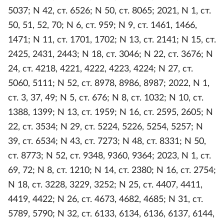
5037; N 42, ст. 6526; N 50, ст. 8065; 2021, N 1, ст.
50, 51, 52, 70; N 6, ст. 959; N 9, ст. 1461, 1466,
1471; N 11, ст. 1701, 1702; N 13, ст. 2141; N 15, ст.
2425, 2431, 2443; N 18, ст. 3046; N 22, ст. 3676; N
24, ст. 4218, 4221, 4222, 4223, 4224; N 27, ст.
5060, 5111; N 52, ст. 8978, 8986, 8987; 2022, N 1,
ст. 3, 37, 49; N 5, ст. 676; N 8, ст. 1032; N 10, ст.
1388, 1399; N 13, ст. 1959; N 16, ст. 2595, 2605; N
22, ст. 3534; N 29, ст. 5224, 5226, 5254, 5257; N
39, ст. 6534; N 43, ст. 7273; N 48, ст. 8331; N 50,
ст. 8773; N 52, ст. 9348, 9360, 9364; 2023, N 1, ст.
69, 72; N 8, ст. 1210; N 14, ст. 2380; N 16, ст. 2754;
N 18, ст. 3228, 3229, 3252; N 25, ст. 4407, 4411,
4419, 4422; N 26, ст. 4673, 4682, 4685; N 31, ст.
5789, 5790; N 32, ст. 6133, 6134, 6136, 6137, 6144,