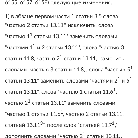
6155, 6157, 6158) следующие изменения:
1) в абзаце первом части 1 статьи 3.5 слова
"частью 2 статьи 13.11," исключить, слова
1
"частью 1
статьи 13.11" заменить словами
1
"частями 1
и 2 статьи 13.11", слова "частью 3
1
статьи 11.8, частью 2
статьи 13.11," заменить
1
словами "частью 3 статьи 11.8,", слова "частью 5
1
1
статьи 13.11" заменить словами "частями 2
и 5
1
статьи 13.11", слова "частью 1 статьи 11.6
,
1
частью 2
статьи 13.11" заменить словами
1
"частью 1 статьи 11.6
, частью 2 статьи 13.11,
3
1
статьей 13.11
", после слов "статьей 11.7
,"
1
дополнить словами "частью 2
статьи 13.11,",