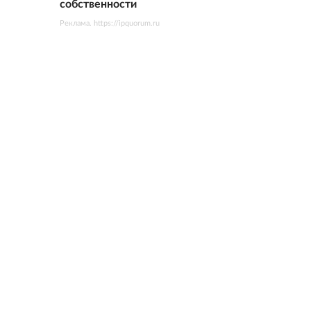
собственности
Реклама. https://ipquorum.ru