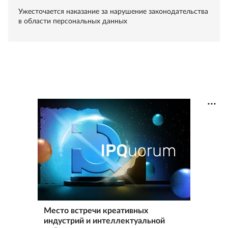
Ужесточается наказание за нарушение законодательства
в области персональных данных
Место встречи креативных
индустрий и интеллектуальной