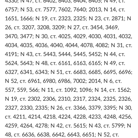
4330; N 47, ст. 6402, 6403, 6404, 6405; N 49, ст.
6757; N 53, ст. 7577, 7602, 7640; 2013, N 14, ст.
1651, 1666; N 19, ст. 2323, 2325; N 23, ст. 2871; N
26, ст. 3207, 3208, 3209; N 27, ст. 3454, 3469,
3470, 3477; N 30, ст. 4025, 4029, 4030, 4031, 4032,
4034, 4035, 4036, 4040, 4044, 4078, 4082; N 31, ст.
4191; N 43, ст. 5443, 5444, 5445, 5452; N 44, ст.
5624, 5643; N 48, ст. 6161, 6163, 6165; N 49, ст.
6327, 6341, 6343; N 51, ст. 6683, 6685, 6695, 6696;
N 52, ст. 6961, 6980, 6986, 7002; 2014, N 6, ст.
557, 559, 566; N 11, ст. 1092, 1096; N 14, ст. 1562;
N 19, ст. 2302, 2306, 2310, 2317, 2324, 2325, 2326,
2327, 2330, 2335; N 26, ст. 3366, 3379, 3395; N 30,
ст. 4211, 4214, 4218, 4224, 4228, 4233, 4248, 4256,
4259, 4264, 4278; N 42, ст. 5615; N 43, ст. 5799; N
48, ст. 6636, 6638, 6642, 6643, 6651; N 52, ст.