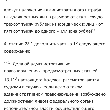
влекут наложение административного штрафа
на должностных лиц в размере от ста тысяч до
трехсот тысяч рублей; на юридических лиц - от
пятисот тысяч до одного миллиона рублей.";
5
4) статью 23.1 дополнить частью 1
следующего
содержания:
5
"1
. Дела об административных
правонарушениях, предусмотренных статьей
3
13.11
настоящего Кодекса, рассматриваются
судьями в случаях, если дело о таком
административном правонарушении возбуждено
должностным лицом федерального органа
исполнительной власти, осуществляющего