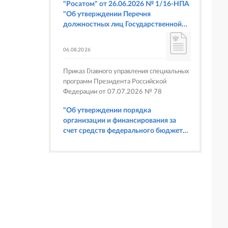
"Росатом" от 26.06.2026 № 1/16-НПА
"Об утверждении Перечня
должностных лиц Государственной
корпорации по атомной энергии
"Росатом", имеющих право
06.08.2026
составлять протоколы об
административных правонарушениях,
Приказ Главного управления специальных
предусмотренных статьями 6.3, 8.1,
программ Президента Российской
9.4, 9.5 и 9.5.1, частью 3 статьи 9.16,
Федерации от 07.07.2026 № 78
статьей 14.44, частью 1 статьи 19.4,
статьей 19.4.1, частями 6 и 15 статьи
"Об утверждении порядка
19.5, статьями 19.6 и 19.7, частью 1
организации и финансирования за
статьи 19.26, статьей 19.33, частями 1,
счет средств федерального бюджета
2, 2.1, 6 и 6.1 статьи 20.4 Кодекса
физкультурных мероприятий и
Российской Федерации об
спортивных мероприятий, в
административных правонарушениях
отношении которых Главное
(в части осуществления федерального
управление специальных программ
государственного строительного
Президента Российской Федерации
надзора при строительстве и
выступает организатором"
реконструкции объектов
федеральных ядерных организаций)"