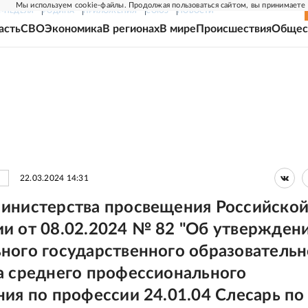
Мы используем cookie-файлы. Продолжая пользоваться сайтом, вы принимаете
Г-НЕДЕЛЯ
РОДИНА
ПРИЛОЖЕНИЯ
СОЮЗ
НОВОСТИ
асть
СВО
Экономика
В регионах
В мире
Происшествия
Общес
22.03.2024 14:31
инистерства просвещения Российско
и от 08.02.2024 № 82 "Об утвержден
ного государственного образовательн
а среднего профессионального
ния по профессии 24.01.04 Слесарь по