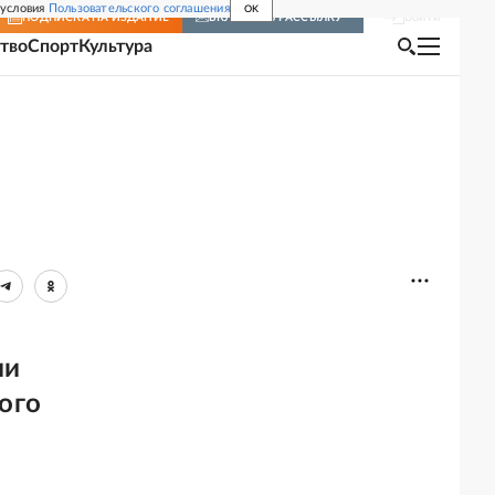
 условия
Пользовательского соглашения
OK
Войти
ПОДПИСКА
НА ИЗДАНИЕ
ВКЛЮЧИТЬ РАССЫЛКУ
тво
Спорт
Культура
й
ии
ого