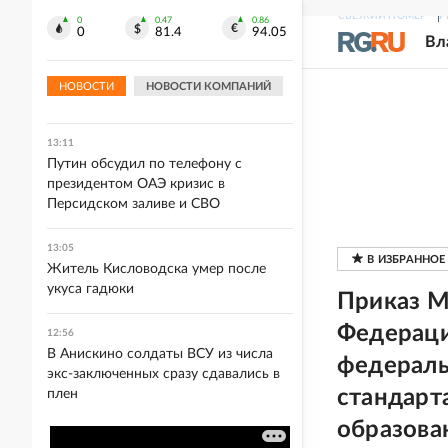
на 29,2%
СВЕЖИЙ НОМЕР
Р
0
0.47
0.86
0
81.4
94.05
Вл
13:11
Полиция раскрыла мошенническую
НОВОСТИ
НОВОСТИ КОМПАНИЙ
схему хищений на Юге России
13:11
Путин обсудил по телефону с
президентом ОАЭ кризис в
Персидском заливе и СВО
13:05
Житель Кисловодска умер после
укуса гадюки
Приказ М
Федераци
12:56
В Анискино солдаты ВСУ из числа
федераль
экс-заключенных сразу сдавались в
стандарт
плен
образова