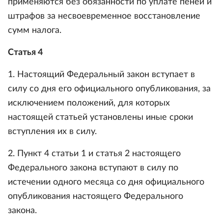
применяются без обязанности по уплате пеней и
штрафов за несвоевременное восстановление
сумм налога.
Статья 4
1. Настоящий Федеральный закон вступает в
силу со дня его официального опубликования, за
исключением положений, для которых
настоящей статьей установлены иные сроки
вступления их в силу.
2. Пункт 4 статьи 1 и статья 2 настоящего
Федерального закона вступают в силу по
истечении одного месяца со дня официального
опубликования настоящего Федерального
закона.