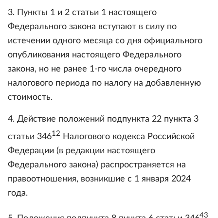
3. Пункты 1 и 2 статьи 1 настоящего
Федерального закона вступают в силу по
истечении одного месяца со дня официального
опубликования настоящего Федерального
закона, но не ранее 1-го числа очередного
налогового периода по налогу на добавленную
стоимость.
4. Действие положений подпункта 22 пункта 3
12
статьи 346
Налогового кодекса Российской
Федерации (в редакции настоящего
Федерального закона) распространяется на
правоотношения, возникшие с 1 января 2024
года.
43