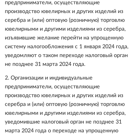
предприниматели, осуществляющие
производство ювелирных и других изделий из
серебра и (или) оптовую (розничную) торговлю
ювелирными и другими изделиями из серебра,
изъявившие желание перейти на упрощенную
систему налогообложения с 1 января 2024 года,
уведомляют о таком переходе налоговый орган
не позднее 31 марта 2024 года.
2. Организации и индивидуальные
предприниматели, осуществляющие
производство ювелирных и других изделий из
серебра и (или) оптовую (розничную) торговлю
ювелирными и другими изделиями из серебра,
уведомившие налоговый орган не позднее 31
марта 2024 года о переходе на упрощенную