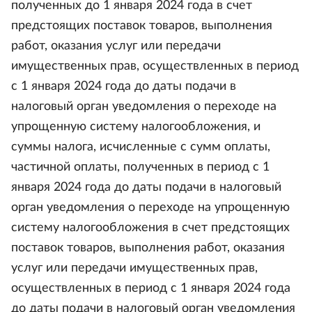
полученных до 1 января 2024 года в счет
предстоящих поставок товаров, выполнения
работ, оказания услуг или передачи
имущественных прав, осуществленных в период
с 1 января 2024 года до даты подачи в
налоговый орган уведомления о переходе на
упрощенную систему налогообложения, и
суммы налога, исчисленные с сумм оплаты,
частичной оплаты, полученных в период с 1
января 2024 года до даты подачи в налоговый
орган уведомления о переходе на упрощенную
систему налогообложения в счет предстоящих
поставок товаров, выполнения работ, оказания
услуг или передачи имущественных прав,
осуществленных в период с 1 января 2024 года
до даты подачи в налоговый орган уведомления