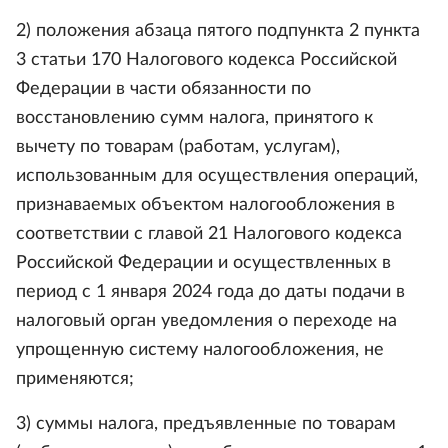
2) положения абзаца пятого подпункта 2 пункта
3 статьи 170 Налогового кодекса Российской
Федерации в части обязанности по
восстановлению сумм налога, принятого к
вычету по товарам (работам, услугам),
использованным для осуществления операций,
признаваемых объектом налогообложения в
соответствии с главой 21 Налогового кодекса
Российской Федерации и осуществленных в
период с 1 января 2024 года до даты подачи в
налоговый орган уведомления о переходе на
упрощенную систему налогообложения, не
применяются;
3) суммы налога, предъявленные по товарам