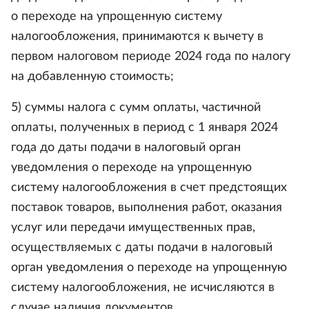
о переходе на упрощенную систему
налогообложения, принимаются к вычету в
первом налоговом периоде 2024 года по налогу
на добавленную стоимость;
5) суммы налога с сумм оплаты, частичной
оплаты, полученных в период с 1 января 2024
года до даты подачи в налоговый орган
уведомления о переходе на упрощенную
систему налогообложения в счет предстоящих
поставок товаров, выполнения работ, оказания
услуг или передачи имущественных прав,
осуществляемых с даты подачи в налоговый
орган уведомления о переходе на упрощенную
систему налогообложения, не исчисляются в
случае наличия документов,