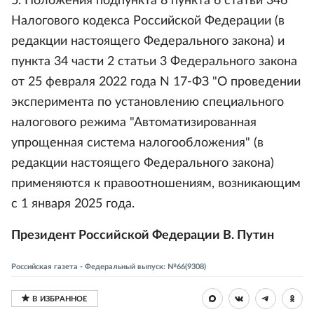
5. Положения подпункта 8 пункта 6 статьи 346
Налогового кодекса Российской Федерации (в
редакции настоящего Федерального закона) и
пункта 34 части 2 статьи 3 Федерального закона
от 25 февраля 2022 года N 17-ФЗ "О проведении
эксперимента по установлению специального
налогового режима "Автоматизированная
упрощенная система налогообложения" (в
редакции настоящего Федерального закона)
применяются к правоотношениям, возникающим
с 1 января 2025 года.
Президент Российской Федерации В. Путин
Российская газета - Федеральный выпуск: №66(9308)