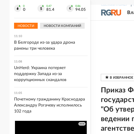
11:11
СВЕЖИЙ НОМЕР
Р
0
0.47
0.86
0
81.4
94.05
Жительницу Красноярского края
Вл
задержали за удушение
трехмесячного сына
НОВОСТИ
НОВОСТИ КОМПАНИЙ
11:10
В Белгороде из-за удара дрона
ранены три человека
11:08
UnHerd: Украина потеряет
поддержку Запада из-за
коррупционных скандалов
Приказ Ф
11:05
государс
Почетному гражданину Краснодара
Александру Рогачеву исполнилось
"Об утве
102 года
ведении 
агентств