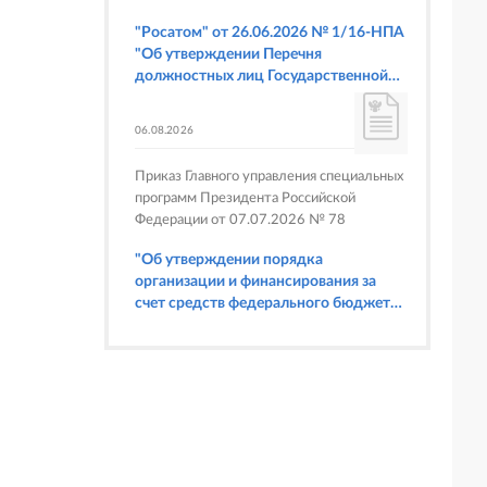
"Росатом" от 26.06.2026 № 1/16-НПА
"Об утверждении Перечня
должностных лиц Государственной
корпорации по атомной энергии
"Росатом", имеющих право
06.08.2026
составлять протоколы об
административных правонарушениях,
Приказ Главного управления специальных
предусмотренных статьями 6.3, 8.1,
программ Президента Российской
9.4, 9.5 и 9.5.1, частью 3 статьи 9.16,
Федерации от 07.07.2026 № 78
статьей 14.44, частью 1 статьи 19.4,
статьей 19.4.1, частями 6 и 15 статьи
"Об утверждении порядка
19.5, статьями 19.6 и 19.7, частью 1
организации и финансирования за
статьи 19.26, статьей 19.33, частями 1,
счет средств федерального бюджета
2, 2.1, 6 и 6.1 статьи 20.4 Кодекса
физкультурных мероприятий и
Российской Федерации об
спортивных мероприятий, в
административных правонарушениях
отношении которых Главное
(в части осуществления федерального
управление специальных программ
государственного строительного
Президента Российской Федерации
надзора при строительстве и
выступает организатором"
реконструкции объектов
федеральных ядерных организаций)"