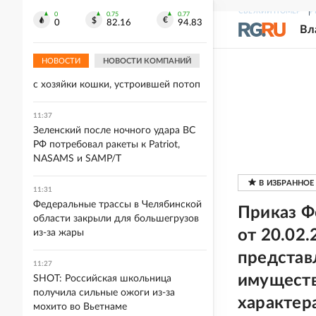
В сторону Москвы с начала августа
СВЕЖИЙ НОМЕР
Р
0
0.75
0.77
0
82.16
94.83
летело 1984 беспилотника. Видео
Вл
11:48
НОВОСТИ
НОВОСТИ КОМПАНИЙ
Суд взыскал более 600 тысяч рублей
с хозяйки кошки, устроившей потоп
11:37
Зеленский после ночного удара ВС
РФ потребовал ракеты к Patriot,
NASAMS и SAMP/T
11:31
Федеральные трассы в Челябинской
Приказ Ф
области закрыли для большегрузов
от 20.02
из-за жары
представ
11:27
имуществ
SHOT: Российская школьница
получила сильные ожоги из-за
характер
мохито во Вьетнаме