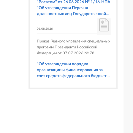
"Росатом" от 26.06.2026 № 1/16-НПА
"Об утверждении Перечня
должностных лиц Государственной
корпорации по атомной энергии
"Росатом", имеющих право
06.08.2026
составлять протоколы об
административных правонарушениях,
Приказ Главного управления специальных
предусмотренных статьями 6.3, 8.1,
программ Президента Российской
9.4, 9.5 и 9.5.1, частью 3 статьи 9.16,
Федерации от 07.07.2026 № 78
статьей 14.44, частью 1 статьи 19.4,
статьей 19.4.1, частями 6 и 15 статьи
"Об утверждении порядка
19.5, статьями 19.6 и 19.7, частью 1
организации и финансирования за
статьи 19.26, статьей 19.33, частями 1,
счет средств федерального бюджета
2, 2.1, 6 и 6.1 статьи 20.4 Кодекса
физкультурных мероприятий и
Российской Федерации об
спортивных мероприятий, в
административных правонарушениях
отношении которых Главное
(в части осуществления федерального
управление специальных программ
государственного строительного
Президента Российской Федерации
надзора при строительстве и
выступает организатором"
реконструкции объектов
федеральных ядерных организаций)"