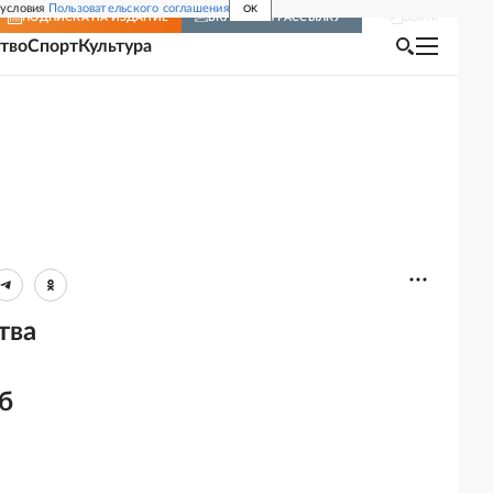
 условия
Пользовательского соглашения
OK
Войти
ПОДПИСКА
НА ИЗДАНИЕ
ВКЛЮЧИТЬ РАССЫЛКУ
тво
Спорт
Культура
тва
б