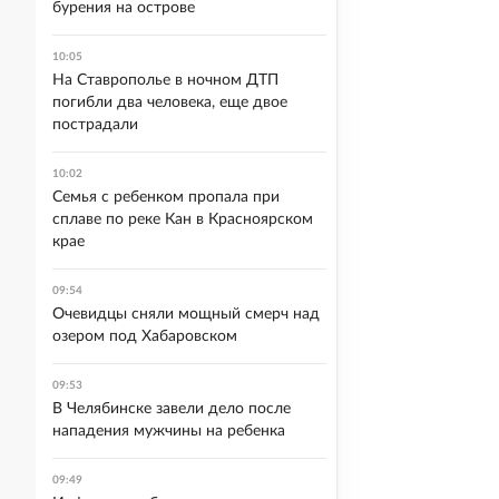
бурения на острове
10:05
На Ставрополье в ночном ДТП
погибли два человека, еще двое
пострадали
10:02
Семья с ребенком пропала при
сплаве по реке Кан в Красноярском
крае
09:54
Очевидцы сняли мощный смерч над
озером под Хабаровском
09:53
В Челябинске завели дело после
нападения мужчины на ребенка
09:49