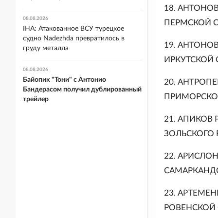
18. АНТОНОВ 
08.08.2026
ПЕРМСКОЙ О
IHA: Атакованное ВСУ турецкое
судно Nadezhda превратилось в
19. АНТОНОВ 
груду металла
ИРКУТСКОЙ 
08.08.2026
Байопик "Тони" с Антонио
20. АНТРОПЕ
Бандерасом получил дублированный
ПРИМОРСКОГ
трейлер
21. АПИКОВ Р
ЗОЛЬСКОГО 
22. АРИСЛОНО
САМАРКАНДС
23. АРТЕМЕНК
РОВЕНСКОЙ 