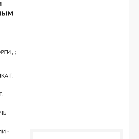
и
пным
И , ;
КА Г.
.
РЧЬ
И -