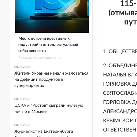
115-
(отмыв
пут
Место встречи креативных
индустрий и интеллектуальной
собственности
1. ОБЩЕСТВ
Реклама. https://ipquorum.ru
2. ОБЪЕДИН
08.08.2026
Жители Украины начали жаловаться
НАТАЛЬЯ ВЛ
на дефицит продуктов в
ГОРЛОВКА Д
супермаркетах
СВЯТОСЛАВ И
08.08.2026
ГОРЛОВКА 
ЦСКА и "Ростов" сыграли нулевую
АЛЕКСАНДРОВ
ничью в Москве
КРЫМСКОЙ О
08.08.2026
ОТВЕТСТВЕН
Журналист из Екатеринбурга