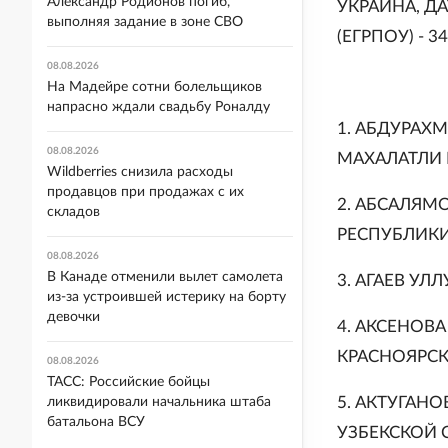
Александр Родионов погиб,
УКРАИНА, Д
выполняя задание в зоне СВО
(ЕГРПОУ) - 34
08.08.2026
На Мадейре сотни болельщиков
напрасно ждали свадьбу Роналду
1. АБДУРАХМ
08.08.2026
МАХАЛАТЛИ 
Wildberries снизила расходы
продавцов при продажах с их
2. АБСАЛЯМОВ
складов
РЕСПУБЛИКИ
08.08.2026
В Канаде отменили вылет самолета
3. АГАЕВ УЛЛУ
из-за устроившей истерику на борту
девочки
4. АКСЕНОВА 
КРАСНОЯРСК
08.08.2026
ТАСС: Российские бойцы
5. АКТУГАНОВ
ликвидировали начальника штаба
батальона ВСУ
УЗБЕКСКОЙ С