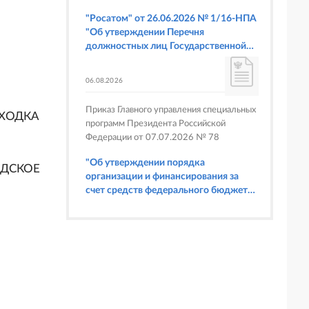
"Росатом" от 26.06.2026 № 1/16-НПА
"Об утверждении Перечня
должностных лиц Государственной
корпорации по атомной энергии
"Росатом", имеющих право
06.08.2026
составлять протоколы об
административных правонарушениях,
Приказ Главного управления специальных
предусмотренных статьями 6.3, 8.1,
НАХОДКА
программ Президента Российской
9.4, 9.5 и 9.5.1, частью 3 статьи 9.16,
Федерации от 07.07.2026 № 78
статьей 14.44, частью 1 статьи 19.4,
статьей 19.4.1, частями 6 и 15 статьи
"Об утверждении порядка
ВОДСКОЕ
19.5, статьями 19.6 и 19.7, частью 1
организации и финансирования за
статьи 19.26, статьей 19.33, частями 1,
счет средств федерального бюджета
2, 2.1, 6 и 6.1 статьи 20.4 Кодекса
физкультурных мероприятий и
Российской Федерации об
спортивных мероприятий, в
административных правонарушениях
отношении которых Главное
(в части осуществления федерального
управление специальных программ
государственного строительного
Президента Российской Федерации
надзора при строительстве и
выступает организатором"
реконструкции объектов
федеральных ядерных организаций)"