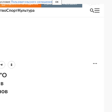
 условия
Пользовательского соглашения
OK
Войти
ПОДПИСКА
НА ИЗДАНИЕ
ВКЛЮЧИТЬ РАССЫЛКУ
тво
Спорт
Культура
 "О
 в
нов