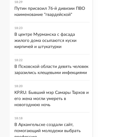
18:29
Путин присвоил 76-й дивизии ПВО
наименование "гвардейской"
18:23
В центре Мурманска с фасада
жилого дома осыпаются куски
кирпичей и штукатурки
18:22
В Псковской области девять человек
заразились клещевыми инфекциями
18:20
KP.RU: Бывший мэр Самары Тархов и
его жена могли умереть в
новогоднюю ночь
18:18
В Архангельске создали сайт,
помогающий молодежи выбрать