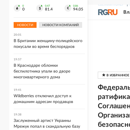
20:07
СВЕЖИЙ НОМЕР
Р
0
0.47
0.86
0
81.4
94.05
Саратовцам посоветовали надеть
Вл
маски из-за горения мусорного
полигона
НОВОСТИ
НОВОСТИ КОМПАНИЙ
20:01
В Британии женщину-полицейского
покусали во время беспорядков
19:57
В Краснодаре обломки
беспилотника упали во дворе
многоквартирного дома
Федераль
19:41
ратифика
Wildberries отключил доступ к
домашним адресам продавцов
Соглашен
Организа
19:38
Заслуженный артист Украины
безопасн
Мрежук попал в скандальную базу