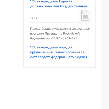
"Об утверждении Перечня
должностных лиц Государственной
корпорации по атомной энергии
"Росатом", имеющих право
22:25
составлять протоколы об
административных правонарушениях,
Приказ Главного управления специальных
предусмотренных статьями 6.3, 8.1,
программ Президента Российской
9.4, 9.5 и 9.5.1, частью 3 статьи 9.16,
Федерации от 07.07.2026 № 78
статьей 14.44, частью 1 статьи 19.4,
статьей 19.4.1, частями 6 и 15 статьи
"Об утверждении порядка
19.5, статьями 19.6 и 19.7, частью 1
организации и финансирования за
статьи 19.26, статьей 19.33, частями 1,
счет средств федерального бюджета
2, 2.1, 6 и 6.1 статьи 20.4 Кодекса
физкультурных мероприятий и
Российской Федерации об
спортивных мероприятий, в
административных правонарушениях
отношении которых Главное
(в части осуществления федерального
управление специальных программ
государственного строительного
Президента Российской Федерации
надзора при строительстве и
выступает организатором"
реконструкции объектов
федеральных ядерных организаций)"