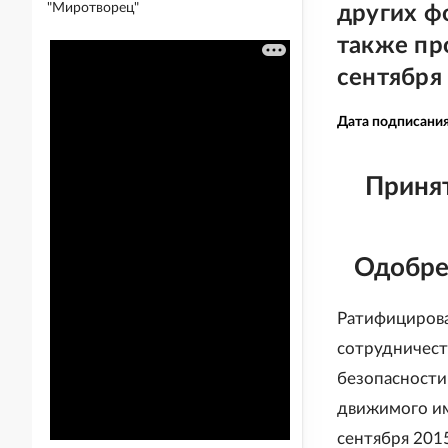
"Миротворец"
других ф
также пр
сентября
Дата подписани
Принят
Одобре
Ратифицирова
сотрудничест
безопасности
движимого им
сентября 2015