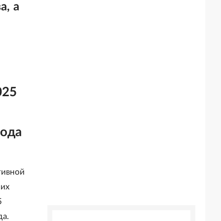
а, а
025
года
тивной
 их
5
да.