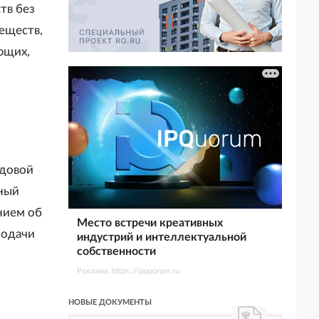
тв без
еществ,
ющих,
удовой
ный
нием об
Место встречи креативных
подачи
индустрий и интеллектуальной
собственности
Реклама. https://ipquorum.ru
НОВЫЕ ДОКУМЕНТЫ