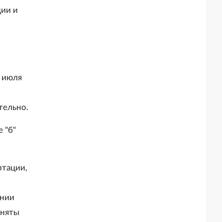
государственного строительного
Президента Российской Федерации
ии и
надзора при строительстве и
выступает организатором"
реконструкции объектов
федеральных ядерных организаций)"
 июля
тельно.
 "б"
ртации,
ении
иняты