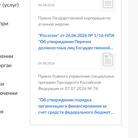
 (услуг)
06.08.2026
Приказ Государственной корпорации по
 при
атомной энергии
"Росатом" от 26.06.2026 № 1/16-НПА
"Об утверждении Перечня
должностных лиц Государственной
корпорации по атомной энергии
жении
"Росатом", имеющих право
06.08.2026
орган
составлять протоколы об
административных правонарушениях,
Приказ Главного управления специальных
предусмотренных статьями 6.3, 8.1,
программ Президента Российской
ки
9.4, 9.5 и 9.5.1, частью 3 статьи 9.16,
Федерации от 07.07.2026 № 78
статьей 14.44, частью 1 статьи 19.4,
лючении
статьей 19.4.1, частями 6 и 15 статьи
"Об утверждении порядка
19.5, статьями 19.6 и 19.7, частью 1
организации и финансирования за
статьи 19.26, статьей 19.33, частями 1,
ня
счет средств федерального бюджета
2, 2.1, 6 и 6.1 статьи 20.4 Кодекса
физкультурных мероприятий и
Российской Федерации об
спортивных мероприятий, в
административных правонарушениях
отношении которых Главное
(в части осуществления федерального
управление специальных программ