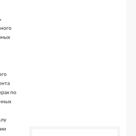
ь
ьного
нных
ого
ента
ерах по
анных
илу
рии