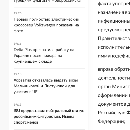
турецким флагом у Новороссийска
факта употре
назначения в
19:26
Первый полностью электрический
инфекционных
кроссовер Volkswagen показали на
предусмотре
фото
Правительст
19:16
исполнительн
Delta Plus прекратила работу на
иммунодефици
Украине после пожара на
крупнейшем складе
вправе обрати
19:13
деятельности
Хорватия отказалась выдать визы
Мельниковой и Листуновой для
орган Минист
участия в ЧЕ
оформлении п
документов д
19:13
ISU предоставил нейтральный статус
Российскую Ф
российским фигуристам. Имена
Федерации;
спортсменов