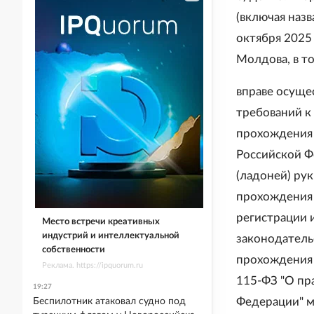
(включая назв
октября 2025 
Молдова, в то
вправе осущес
требований к
прохождения 
Российской Ф
(ладоней) ру
прохождения 
регистрации 
Место встречи креативных
индустрий и интеллектуальной
законодатель
собственности
прохождения 
Реклама. https://ipquorum.ru
115-ФЗ "О пр
19:27
Федерации" м
Беспилотник атаковал судно под