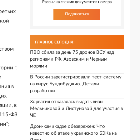
Рассылка свежих документов номера
ретьих
Подписаться
ской
ГЛАВНОЕ СЕГОДНЯ:
ством
ПВО сбила за день 75 дронов ВСУ над
регионами РФ, Азовским и Черным
морями
ории г.
м
В России зарегистрировали тест-систему
на вирус Бундибуджио. Детали
ания в
разработки
щих
Хорватия отказалась выдать визы
ации, в
Мельниковой и Листуновой для участия в
 115-ФЗ
ЧЕ
ии";
Дрон-камикадзе обезврежен: Что
известно об атаке украинского БЭКа на