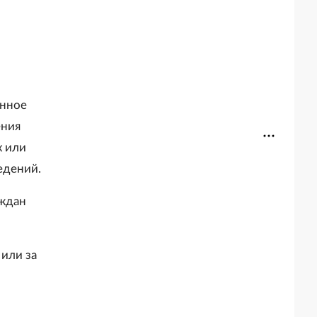
енное
ения
х или
едений.
аждан
или за