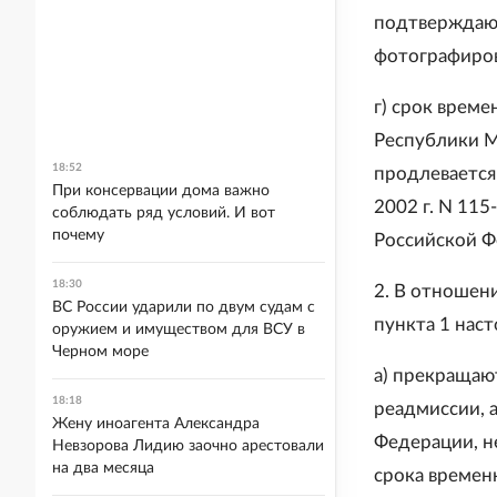
подтверждаю
фотографиров
г) срок врем
Республики М
18:52
продлевается
При консервации дома важно
2002 г. N 11
соблюдать ряд условий. И вот
почему
Российской Фе
18:30
2. В отношен
ВС России ударили по двум судам с
пункта 1 наст
оружием и имуществом для ВСУ в
Черном море
а) прекращаю
18:18
реадмиссии, 
Жену иноагента Александра
Федерации, н
Невзорова Лидию заочно арестовали
на два месяца
срока времен