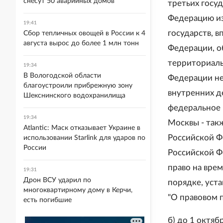
снесут 50 аварийных домов
третьих госуд
Федерацию из
19:41
государств, в
Сбор тепличных овощей в России к 4
августа вырос до более 1 млн тонн
Федерации, о
территориаль
19:34
В Вологодской области
Федерации н
благоустроили прибрежную зону
внутренних д
Шекснинского водохранилища
федеральное 
19:34
Москвы - так
Atlantic: Маск отказывает Украине в
Российской Ф
использовании Starlink для ударов по
России
Российской 
право на вре
19:31
Дрон ВСУ ударил по
порядке, уст
многоквартирному дому в Керчи,
"О правовом 
есть погибшие
б) до 1 октя