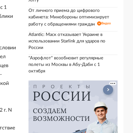
Ялту
с 1
От личного приема до цифрового
ублики
кабинета: Минобороны оптимизирует
Видео
работу с обращениями граждан
Atlantic: Маск отказывает Украине в
использовании Starlink для ударов по
условии
России
дел
"Аэрофлот" возобновит регулярные
полеты из Москвы в Абу-Даби с 1
ьцев
октября
-
ской
 г. N
тствие