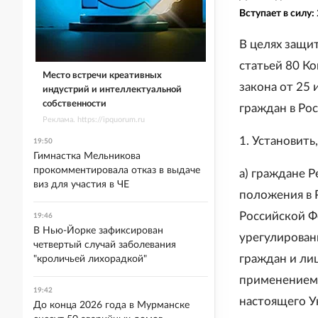
Вступает в силу:
В целях защит
статьей 80 К
Место встречи креативных
закона от 25
индустрий и интеллектуальной
собственности
граждан в Ро
Реклама. https://ipquorum.ru
1. Установить,
19:50
Гимнастка Мельникова
прокомментировала отказ в выдаче
а) граждане 
виз для участия в ЧЕ
положения в 
Российской Ф
19:46
В Нью-Йорке зафиксирован
урегулирован
четвертый случай заболевания
граждан и лиц
"кроличьей лихорадкой"
применением 
19:42
настоящего У
До конца 2026 года в Мурманске