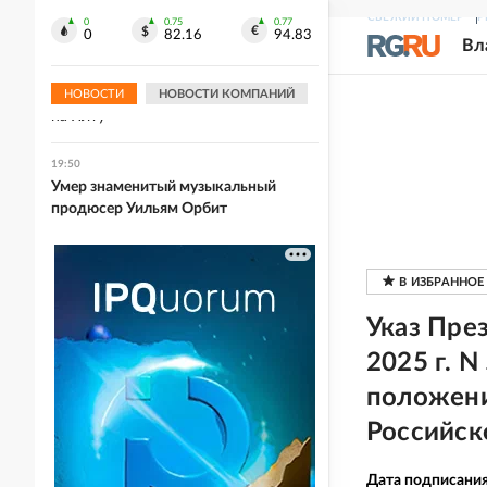
бездомной собаки
СВЕЖИЙ НОМЕР
Р
0
0.75
0.77
0
82.16
94.83
Вл
20:09
Дрон-камикадзе обезврежен: Что
известно об атаке украинского БЭКа
НОВОСТИ
НОВОСТИ КОМПАНИЙ
на Ялту
19:50
Умер знаменитый музыкальный
продюсер Уильям Орбит
Указ Пре
2025 г. N
положени
Российск
Дата подписани