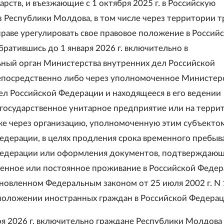
арств, и въезжающие с 1 октября 2025 г. в Российскую
 Республики Молдова, в том числе через территории т
праве урегулировать свое правовое положение в Россий
братившись до 1 января 2026 г. включительно в
ный орган Министерства внутренних дел Российской
епосредственно либо через уполномоченное Министер
ел Российской Федерации и находящееся в его ведении
государственное унитарное предприятие или на террит
же через организацию, уполномоченную этим субъекто
едерации, в целях продления срока временного пребыв
Федерации или оформления документов, подтверждаю
менное или постоянное проживание в Российской Федер
ановленном Федеральным законом от 25 июля 2002 г. N
положении иностранных граждан в Российской Федерац
бря 2026 г. включительно граждане Республики Молдова