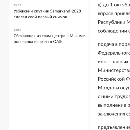
в) до 1 октяб
19:11
Узбекский спутник Samarkand-2028
вправе привл
сделал свой первый снимок
Республики М
18:57
соблюдении 
Сбежавшая из скам-центра в Мьянме
россиянка исчезла в ОАЭ
подача в пор
Федерального
иностранных 
Министерства
Российской Ф
Молдова осущ
с ними трудо
выполнение ра
заключения с
предъявление