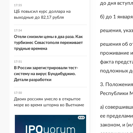
до дня вступл
17:55
ЦБ повысил курс доллара на
б) до 1 январ
выходные до 82,17 рубля
решения, указ
17:54
Отели снизили цены в два раза. Как
турбизнес Севастополя переживает
решения об о
трудные времена
проживание и
факта предст
17:51
В России зарегистрировали тест-
подложных до
систему на вирус Бундибуджио.
Детали разработки
3. Положения
Республики 
17:50
Двоих россиян унесло в открытое
море во время шторма во Вьетнаме
а) совершивш
ее пределами
законом, и (