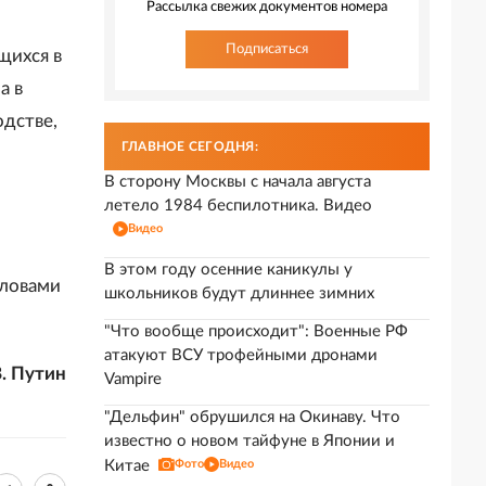
Рассылка свежих документов номера
Подписаться
щихся в
а в
дстве,
ГЛАВНОЕ СЕГОДНЯ:
В сторону Москвы с начала августа
летело 1984 беспилотника. Видео
Видео
В этом году осенние каникулы у
 словами
школьников будут длиннее зимних
"Что вообще происходит": Военные РФ
атакуют ВСУ трофейными дронами
. Путин
Vampire
"Дельфин" обрушился на Окинаву. Что
известно о новом тайфуне в Японии и
Китае
Фото
Видео