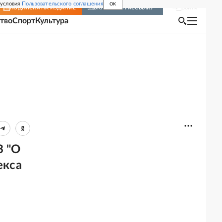
 условия
Пользовательского соглашения
OK
Войти
ПОДПИСКА
НА ИЗДАНИЕ
ВКЛЮЧИТЬ РАССЫЛКУ
тво
Спорт
Культура
З "О
екса