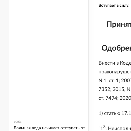
Вступает в силу:
Принят
Одобрен
Внести в Код
правонарушен
N 1, ст. 1; 200
7352; 2015, N 
ст. 7494; 202
1) статью 17.
10:51
3
"1
. Неиспол
Большая вода начинает отступать от