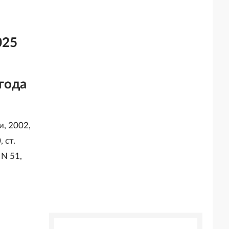
025
года
, 2002,
, ст.
 N 51,