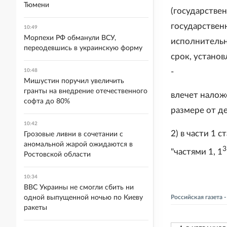
Тюмени
(государстве
государствен
10:49
Морпехи РФ обманули ВСУ,
исполнительн
переодевшись в украинскую форму
срок, устано
-
10:48
Мишустин поручил увеличить
гранты на внедрение отечественного
влечет налож
софта до 80%
размере от де
10:42
2) в части 1 
Грозовые ливни в сочетании с
аномальной жарой ожидаются в
3
"частями 1, 1
Ростовской области
10:34
ВВС Украины не смогли сбить ни
одной выпущенной ночью по Киеву
Российская газета
ракеты