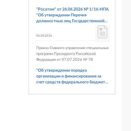
"Росатом" от 26.06.2026 № 1/16-НПА
"Об утверждении Перечня
должностных лиц Государственной
корпорации по атомной энергии
"Росатом", имеющих право
06.08.2026
составлять протоколы об
административных правонарушениях,
Приказ Главного управления специальных
предусмотренных статьями 6.3, 8.1,
программ Президента Российской
9.4, 9.5 и 9.5.1, частью 3 статьи 9.16,
Федерации от 07.07.2026 № 78
статьей 14.44, частью 1 статьи 19.4,
статьей 19.4.1, частями 6 и 15 статьи
"Об утверждении порядка
19.5, статьями 19.6 и 19.7, частью 1
организации и финансирования за
статьи 19.26, статьей 19.33, частями 1,
счет средств федерального бюджета
2, 2.1, 6 и 6.1 статьи 20.4 Кодекса
физкультурных мероприятий и
Российской Федерации об
спортивных мероприятий, в
административных правонарушениях
отношении которых Главное
(в части осуществления федерального
управление специальных программ
государственного строительного
Президента Российской Федерации
надзора при строительстве и
выступает организатором"
реконструкции объектов
федеральных ядерных организаций)"