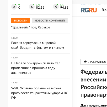
решают, как организовать учебу
СВЕЖИЙ НОМЕР
Р
0
0.75
0.77
школьников в сентябре
0
82.16
94.83
Вл
11:01
НОВОСТИ
НОВОСТИ КОМПАНИЙ
ВСУ перебросили медийную бригаду
"Эдельвейс" под Харьков
11:00
Россия вернулась в мировой
скейтбординг с флагом и гимном
10:57
В Непале обнаружили пять тел
пропавших в прошлом году
Федераль
альпинистов
внесении 
10:52
Российск
Welt: Украина больше не может
противостоять ракетным ударам ВС
правонар
РФ
Дата подписани