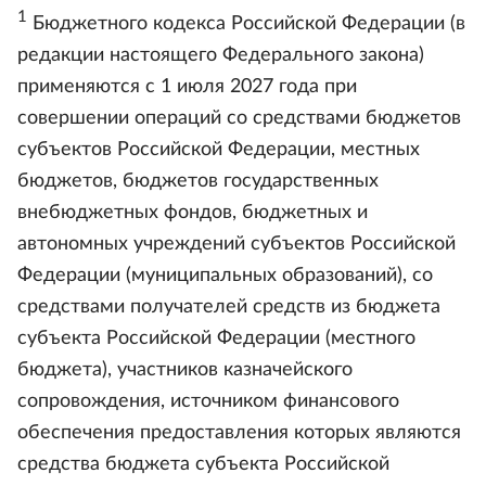
1
Бюджетного кодекса Российской Федерации (в
редакции настоящего Федерального закона)
применяются с 1 июля 2027 года при
совершении операций со средствами бюджетов
субъектов Российской Федерации, местных
бюджетов, бюджетов государственных
внебюджетных фондов, бюджетных и
автономных учреждений субъектов Российской
Федерации (муниципальных образований), со
средствами получателей средств из бюджета
субъекта Российской Федерации (местного
бюджета), участников казначейского
сопровождения, источником финансового
обеспечения предоставления которых являются
средства бюджета субъекта Российской