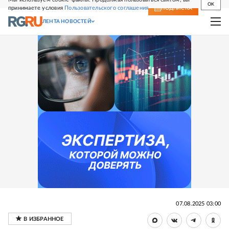
OK
принимаете условия
Пользовательского соглашения
СВЕЖИЙ НОМЕР
ПОДПИСКА
ЛЕНТА НОВОСТЕЙ
07.08.2025 03:00