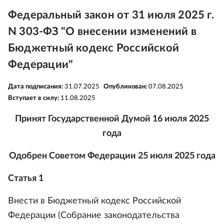
Федеральный закон от 31 июля 2025 г.
N 303-ФЗ "О внесении изменений в
Бюджетный кодекс Российской
Федерации"
Дата подписания:
31.07.2025
Опубликован:
07.08.2025
Вступает в силу:
11.08.2025
Принят Государственной Думой 16 июля 2025
года
Одобрен Советом Федерации 25 июля 2025 года
Статья 1
Внести в Бюджетный кодекс Российской
Федерации (Собрание законодательства