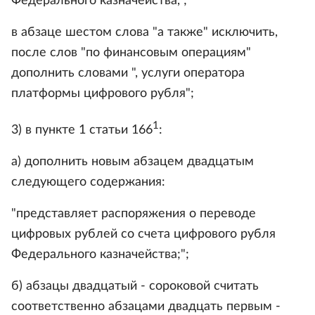
Федерального казначейства,";
в абзаце шестом слова "а также" исключить,
после слов "по финансовым операциям"
дополнить словами ", услуги оператора
платформы цифрового рубля";
1
3) в пункте 1 статьи 166
:
а) дополнить новым абзацем двадцатым
следующего содержания:
"представляет распоряжения о переводе
цифровых рублей со счета цифрового рубля
Федерального казначейства;";
б) абзацы двадцатый - сороковой считать
соответственно абзацами двадцать первым -