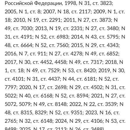
Российской Федерации, 1998, N 31, ст. 3823;
2005, N 1, ст. 8; 2007, N 18, ст. 2117; 2009, N 1, ст.
18; 2010, N 19, ст. 2291; 2011, N 27, ст. 3873; N
49, ст. 7030; 2013, N 19, ст. 2331; N 27, ст. 3480; N
31, ст. 4191; N 52, ст. 6983; 2014, N 43, ст. 5795; N
48, ст. 6664; N 52, ст. 7560; 2015, N 29, ст. 4343;
2016, N 7, ст. 911; N 27, ст. 4278; N 49, ст. 6852;
2017, N 30, ст. 4452, 4458; N 49, ст. 7317; 2018, N
1, ст. 18; N 49, ст. 7529; N 53, ст. 8420; 2019, N 30,
ст. 4101; N 31, ст. 4437; N 44, ст. 6181; N 52, ст.
7797; 2020, N 17, ст. 2698; N 29, ст. 4502; N 31, ст.
5022; N 40, ст. 6168; N 52, ст. 8594; 2021, N 27, ст.
5072, 5079; N 49, ст. 8148; 2022, N 22, ст. 3539; N
48, ст. 8315, 8329; N 52, ст. 9351; 2023, N 16, ст.
2765; N 32, ст. 6148; 2024, N 29, ст. 4106; N 53, ст.
8498; 2025, N 17, ст. 2113; N 26, ст. 3488)