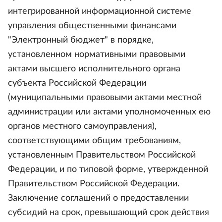
интегрированной информационной системе
управления общественными финансами
"Электронный бюджет" в порядке,
установленном нормативными правовыми
актами высшего исполнительного органа
субъекта Российской Федерации
(муниципальными правовыми актами местной
администрации или актами уполномоченных ею
органов местного самоуправления),
соответствующими общим требованиям,
установленным Правительством Российской
Федерации, и по типовой форме, утвержденной
Правительством Российской Федерации.
Заключение соглашений о предоставлении
субсидий на срок, превышающий срок действия