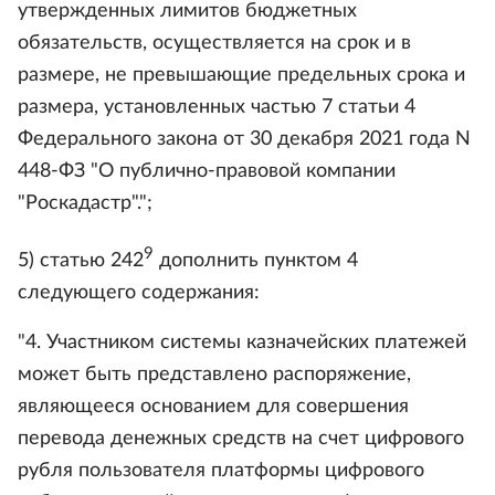
утвержденных лимитов бюджетных
обязательств, осуществляется на срок и в
размере, не превышающие предельных срока и
размера, установленных частью 7 статьи 4
Федерального закона от 30 декабря 2021 года N
448-ФЗ "О публично-правовой компании
"Роскадастр".";
9
5) статью 242
дополнить пунктом 4
следующего содержания:
"4. Участником системы казначейских платежей
может быть представлено распоряжение,
являющееся основанием для совершения
перевода денежных средств на счет цифрового
рубля пользователя платформы цифрового