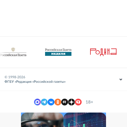
© 1998-
2026
ФГБУ «Редакция «Российской газеты»
18+