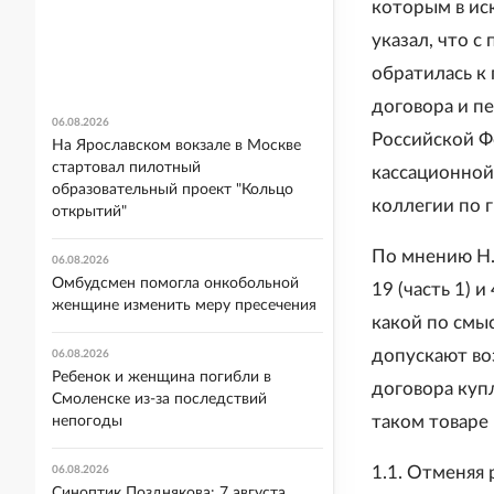
которым в ис
указал, что с
обратилась к
договора и п
06.08.2026
Российской Ф
На Ярославском вокзале в Москве
стартовал пилотный
кассационной
образовательный проект "Кольцо
коллегии по 
открытий"
По мнению Н.
06.08.2026
Омбудсмен помогла онкобольной
19 (часть 1) 
женщине изменить меру пресечения
какой по смы
допускают во
06.08.2026
Ребенок и женщина погибли в
договора куп
Смоленске из-за последствий
таком товаре
непогоды
1.1. Отменяя 
06.08.2026
Синоптик Позднякова: 7 августа