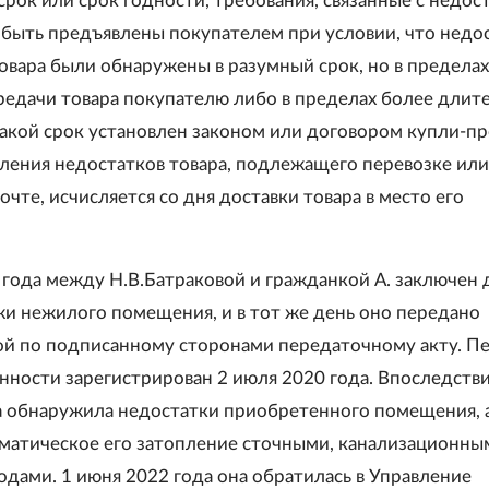
срок или срок годности, требования, связанные с недос
т быть предъявлены покупателем при условии, что недо
овара были обнаружены в разумный срок, но в пределах
ередачи товара покупателю либо в пределах более длит
 такой срок установлен законом или договором купли-п
вления недостатков товара, подлежащего перевозке или
очте, исчисляется со дня доставки товара в место его
 года между Н.В.Батраковой и гражданкой А. заключен 
и нежилого помещения, и в тот же день оно передано
ой по подписанному сторонами передаточному акту. П
енности зарегистрирован 2 июля 2020 года. Впоследств
а обнаружила недостатки приобретенного помещения, 
матическое его затопление сточными, канализационны
дами. 1 июня 2022 года она обратилась в Управление