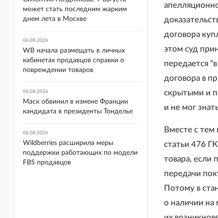
апелляционно
может стать последним жарким
доказательст
днем лета в Москве
договора куп
06.08.2026
этом суд при
WB начала размещать в личных
кабинетах продавцов справки о
передается "в
повреждении товаров
договора в пр
скрытыми и п
06.08.2026
Маск обвинил в измене Франции
и не мог знат
кандидата в президенты Тонделье
Вместе с тем
06.08.2026
Wildberries расширила меры
статьи 476 Г
поддержки работающих по модели
товара, если 
FBS продавцов
передачи пок
Потому в ста
о наличии на
их возникнове