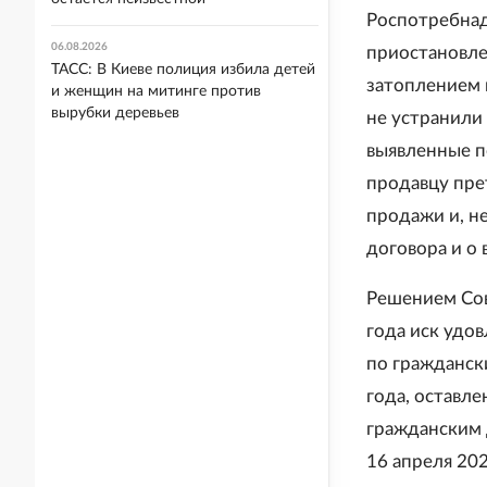
Роспотребнад
06.08.2026
приостановле
ТАСС: В Киеве полиция избила детей
затоплением
и женщин на митинге против
вырубки деревьев
не устранили 
выявленные п
продавцу пре
продажи и, не
договора и о
Решением Сов
года иск удо
по гражданск
года, оставл
гражданским 
16 апреля 20