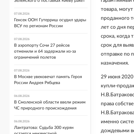
гарантийный 
Зеленского о поставках Киеву ракет
товара, могу
07.08.2026
проданного т
Генсек ООН Гутерриш осудил удары
ВСУ по регионам России
лет со дня п
срока, когда
07.08.2026
срок для выя
В аэропорту Сочи 27 рейсов
отменили и 64 задержали из-за
отправке по п
ограничений полетов
назначения.
07.08.2026
29 июня 2020
В Москве увековечат память Героя
России Андрея Рябцева
купли-продаж
Н.В.Батраков
06.08.2026
В Смоленской области ввели режим
права собств
ЧС природного происхождения
Н.В.Батраков
именно систе
06.08.2026
Лантратова: Судьба 300 курян
дождевыми во
остается неизвестной