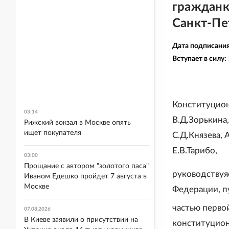
гражданк
Санкт-Пе
Дата подписани
Вступает в силу:
Конституцион
03:14
B.Д.Зорькина
Рижский вокзал в Москве опять
ищет покупателя
C.Д.Князева, 
Е.В.Тарибо,
03:00
Прощание с автором "золотого паса"
руководствуяс
Иваном Едешко пройдет 7 августа в
Москве
Федерации, пу
частью первой
07.08.2026
В Киеве заявили о присутствии на
конституцион