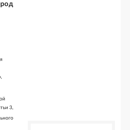
ород
я
,
кой
тьи 3,
льного