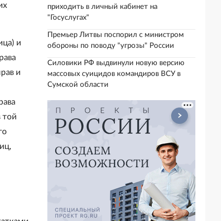
их
приходить в личный кабинет на
"Госуслугах"
Премьер Литвы поспорил с министром
ица) и
обороны по поводу "угрозы" России
рава
Силовики РФ выдвинули новую версию
прав и
массовых суицидов командиров ВСУ в
Сумской области
рава
 той
го
иц,