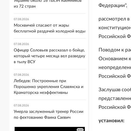
Украине около 16 тысяч наемников
Федерации",
из 72 стран
рассмотрел в
07.08.2026
Москвичей спасают от жары
конституционн
бесплатной раздачей холодной воды
Российской Ф
07.08.2026
Поводом к ра
Офицер Соловьев рассказал о бойце,
который четыре месяца вел разведку
Основанием к
в тылу ВСУ
неопределенн
07.08.2026
Российской Ф
Лебедев: Построенные при
Порошенко укрепления Славянска и
Заслушав соо
Краматорска неэффективны
представленн
07.08.2026
Российской 
Умерла заслуженный тренер России
по фехтованию Фаина Саевич
установил: