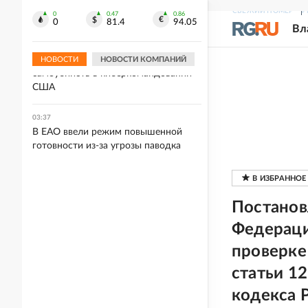
ракетах не решат проблему Киева с
СВЕЖИЙ НОМЕР
Р
ПВО
0
0.47
0.86
0
81.4
94.05
Вл
03:37
Bloomberg узнал о серии
НОВОСТИ
НОВОСТИ КОМПАНИЙ
самоубийств в киберкомандовании
США
03:37
В ЕАО ввели режим повышенной
готовности из-за угрозы паводка
Постанов
Федераци
проверке
статьи 12
кодекса 