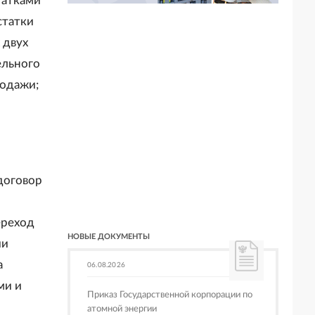
татками
статки
 двух
ельного
родажи;
договор
ереход
НОВЫЕ ДОКУМЕНТЫ
ии
а
06.08.2026
ми и
Приказ Государственной корпорации по
атомной энергии