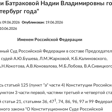
и Батраковой Надии Владимировны г
тербург года"
я:
09.06.2026
Опубликован:
19.06.2026
10.06.2026
Именем Российской Федерации
ный Суд Российской Федерации в составе Председател
, судей А.Ю.Бушева, Л.М.Жарковой, К.Б.Калиновского,
А.Н.Кокотова, А.В.Коновалова, М.Б.Лобова, В.А.Сивицкого
ь статьей 125 (пункт "а" части 4) Конституции Российс
нктом 3 части первой, частями третьей и четвертой ста
1
 статьи 21, статьями 36, 47
, 74, 86, 96, 97 и 99 Федера
ного закона "О Конституционном Суде Российской