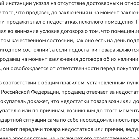
й инстанции указал на отсутствие достоверных и отно
в того, что продавец до заключения и на момент заклю
ли-продажи знал о недостатках нежилого помещения. 
нял во внимание условия договора о том, что помещени
 том качественном состоянии, как оно есть на день под
игодном состоянии", а если недостатки товара являются
родавец на момент заключения договора об их наличии 
ь, он освобождается от ответственности перед покупат
 в соответствии с общим правилом, установленным пун
К Российской Федерации, продавец отвечает за недоста
покупатель докажет, что недостатки товара возникли до
упателю или по причинам, возникшим до этого момент
ндартной ситуации сама по себе неосведомленность пр
 момент передачи товара недостатков или причин, веду
нию впоследствии, не исключает его ответственности з