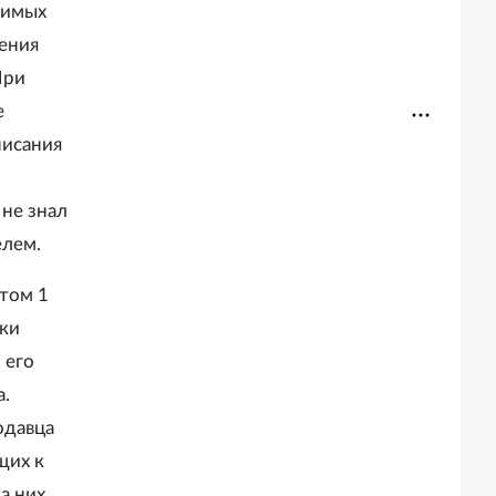
симых
чения
При
е
писания
не знал
елем.
ктом 1
тки
 его
а.
одавца
щих к
а них.