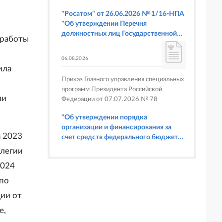
"Росатом" от 26.06.2026 № 1/16-НПА
"Об утверждении Перечня
должностных лиц Государственной
 работы
корпорации по атомной энергии
"Росатом", имеющих право
06.08.2026
составлять протоколы об
ила
административных правонарушениях,
Приказ Главного управления специальных
предусмотренных статьями 6.3, 8.1,
программ Президента Российской
9.4, 9.5 и 9.5.1, частью 3 статьи 9.16,
ии
Федерации от 07.07.2026 № 78
статьей 14.44, частью 1 статьи 19.4,
статьей 19.4.1, частями 6 и 15 статьи
"Об утверждении порядка
19.5, статьями 19.6 и 19.7, частью 1
организации и финансирования за
статьи 19.26, статьей 19.33, частями 1,
а 2023
счет средств федерального бюджета
2, 2.1, 6 и 6.1 статьи 20.4 Кодекса
физкультурных мероприятий и
ллегии
Российской Федерации об
спортивных мероприятий, в
административных правонарушениях
2024
отношении которых Главное
(в части осуществления федерального
управление специальных программ
 по
государственного строительного
Президента Российской Федерации
надзора при строительстве и
ии от
выступает организатором"
реконструкции объектов
е,
федеральных ядерных организаций)"