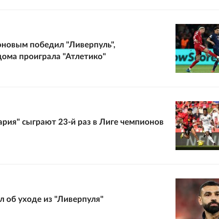
новым победил "Ливерпуль",
дома проиграла "Атлетико"
вария" сыграют 23-й раз в Лиге чемпионов
л об уходе из "Ливерпуля"