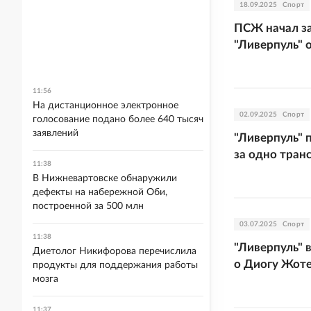
18.09.2025
Спорт
ПСЖ начал за
"Ливерпуль" 
11:56
На дистанционное электронное
02.09.2025
Спорт
голосование подано более 640 тысяч
заявлений
"Ливерпуль" 
за одно тран
11:38
В Нижневартовске обнаружили
дефекты на набережной Оби,
построенной за 500 млн
03.07.2025
Спорт
11:38
"Ливерпуль" 
Диетолог Никифорова перечислила
о Диогу Жот
продукты для поддержания работы
мозга
11:37