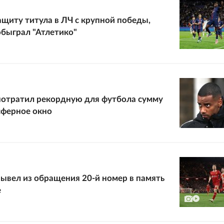
щиту титула в ЛЧ с крупной победы,
обыграл "Атлетико"
потратил рекордную для футбола сумму
сферное окно
вывел из обращения 20-й номер в память
е