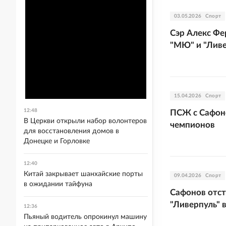
03.05.2026
Спорт
Сэр Алекс Фе
"МЮ" и "Лив
15.04.2026
Спорт
12:48
ПСЖ с Сафон
В Церкви открыли набор волонтеров
чемпионов
для восстановления домов в
Донецке и Горловке
12:40
Китай закрывает шанхайские порты
09.04.2026
Спорт
в ожидании тайфуна
Сафонов отст
"Ливерпуль" 
12:36
Пьяный водитель опрокинул машину