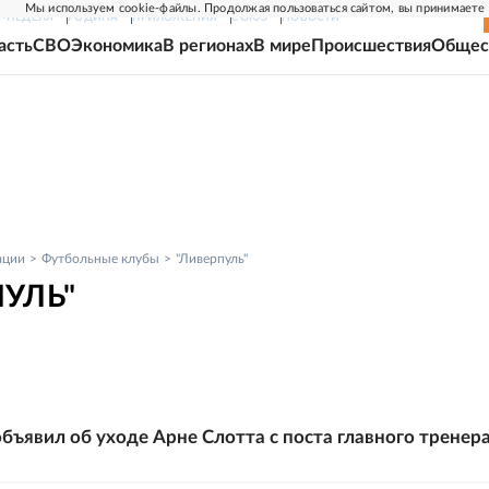
Мы используем cookie-файлы. Продолжая пользоваться сайтом, вы принимаете
Г-НЕДЕЛЯ
РОДИНА
ПРИЛОЖЕНИЯ
СОЮЗ
НОВОСТИ
асть
СВО
Экономика
В регионах
В мире
Происшествия
Общес
ации
Футбольные клубы
"Ливерпуль"
УЛЬ"
объявил об уходе Арне Слотта с поста главного тренер