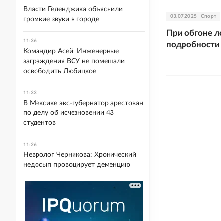
Власти Геленджика объяснили
03.07.2025
Спорт
громкие звуки в городе
При обгоне л
11:36
подробности
Командир Асей: Инженерные
заграждения ВСУ не помешали
освободить Любицкое
11:33
В Мексике экс-губернатор арестован
по делу об исчезновении 43
студентов
11:26
Невролог Черникова: Хронический
недосып провоцирует деменцию