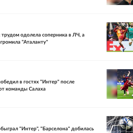
с трудом одолела соперника в ЛЧ, а
згромила "Аталанту"
победил в гостях "Интер" после
от команды Салаха
обыграл "Интер", "Барселона" добилась