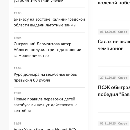
устроил 14-летний ученик
волевой поб
12:08
Бизнесу на востоке Калининградской
области выдали льготные займы
08.12.2025
Спорт
12:06
Салах не вкл
Сыгравший Лермонтова актер
чемпионов
Аблогин получил три года колонии
за мошенничество
12:04
Курс доллара на межбанке вновь
27.11.2025
Спорт
превысил 83 рубля
ПСЖ обыграл 
12:01
победил "Ба
Новые правила перевозки детей
автобусами начнут действовать с
сентября
11:59
05.11.2025
Спорт
Боец Утес сбил дрон Hornet ВСУ,