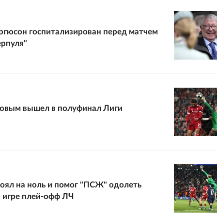
ргюсон госпитализирован перед матчем
ерпуля"
овым вышел в полуфинал Лиги
оял на ноль и помог "ПСЖ" одолеть
в игре плей-офф ЛЧ