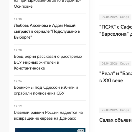
на припаркованное авто в Архипо-
Осиповке
09.04.2026
Спорт
12:30
Любовь Аксенова и Адам Нехай
"ПСЖ" с Сафо
сыграют в сериале "Подслушано в
"Барселона" 
Выборге"
12:28
Боец Берия рассказал о расстрелах
ВСУ мирных жителей в
06.04.2026
Спорт
Константиновке
"Реал" и "Ба
в XXI веке
12:26
Военкомы под Одессой избили и
ограбили полковника СБУ
12:19
25.03.2026
Спорт
Главный раввин России надеется на
возвращение евреев на Донбасс
Салах объяви