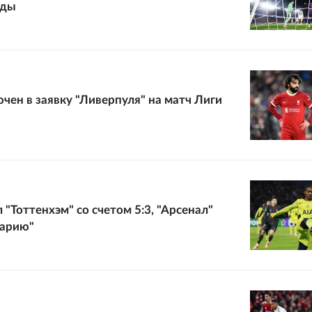
еды
ючен в заявку "Ливерпуля" на матч Лиги
"Тоттенхэм" со счетом 5:3, "Арсенал"
варию"