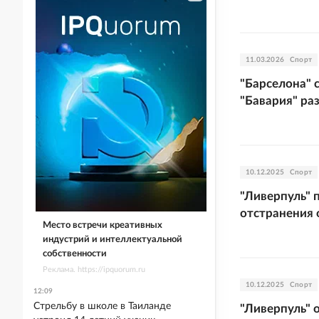
11.03.2026
Спорт
"Барселона" 
"Бавария" ра
10.12.2025
Спорт
"Ливерпуль" 
отстранения 
Место встречи креативных
индустрий и интеллектуальной
собственности
Реклама. https://ipquorum.ru
10.12.2025
Спорт
12:09
Стрельбу в школе в Таиланде
"Ливерпуль" 