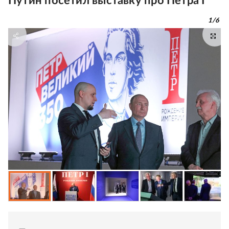
Путин посетил выставку про Петра I
1
/
6