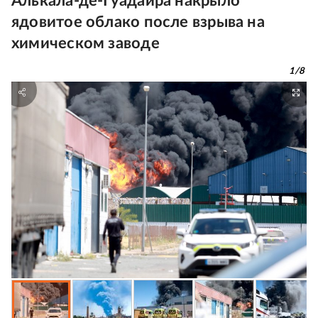
Алькала-де-Гуадаира накрыло
ядовитое облако после взрыва на
химическом заводе
1
/
8