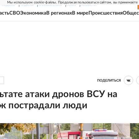
Мы используем cookie-файлы. Продолжая пользоваться сайтом, вы принимаете
Г-НЕДЕЛЯ
РОДИНА
ПРИЛОЖЕНИЯ
СОЮЗ
НОВОСТИ
асть
СВО
Экономика
В регионах
В мире
Происшествия
Общес
ПОДЕЛИТЬСЯ
ьтате атаки дронов ВСУ на
ж пострадали люди