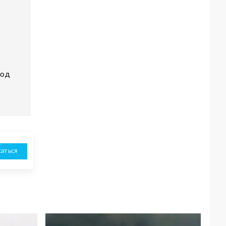
род
аться