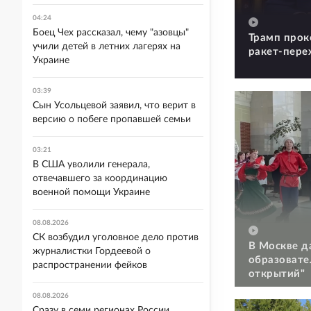
04:24
Боец Чех рассказал, чему "азовцы"
Трамп прок
учили детей в летних лагерях на
ракет-пере
Украине
03:39
Сын Усольцевой заявил, что верит в
версию о побеге пропавшей семьи
03:21
В США уволили генерала,
отвечавшего за координацию
военной помощи Украине
08.08.2026
СК возбудил уголовное дело против
В Москве д
журналистки Гордеевой о
образовате
распространении фейков
открытий"
08.08.2026
Сразу в семи регионах России