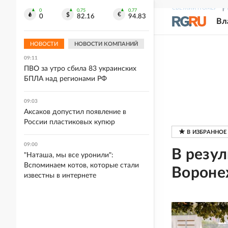
09:13
СВЕЖИЙ НОМЕР
Р
0
0.75
0.77
Под Тюменью самосвал обрушил
0
82.16
94.83
Вл
кузовом надземный пешеходный
переход
НОВОСТИ
НОВОСТИ КОМПАНИЙ
09:11
ПВО за утро сбила 83 украинских
БПЛА над регионами РФ
09:03
Аксаков допустил появление в
России пластиковых купюр
09:00
В резул
"Наташа, мы все уронили":
Вспоминаем котов, которые стали
Вороне
известны в интернете