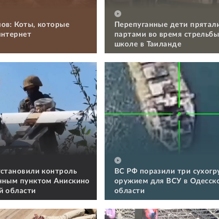
ов: Коты, которые
Перепуганные дети прятал
интернет
партами во время стрельбы
школе в Таиланде
установили контроль
ВС РФ поразили три сухогру
нным пунктом Анискино
оружием для ВСУ в Одесск
й области
области