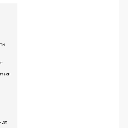
сти
ве
атаки
о до