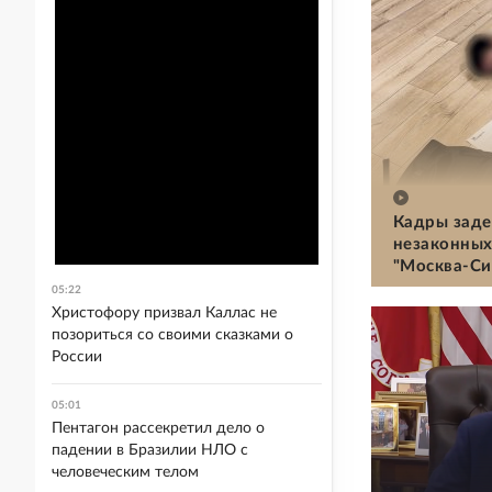
Кадры заде
незаконных
"Москва-Си
05:22
Христофору призвал Каллас не
позориться со своими сказками о
России
05:01
Пентагон рассекретил дело о
падении в Бразилии НЛО с
человеческим телом