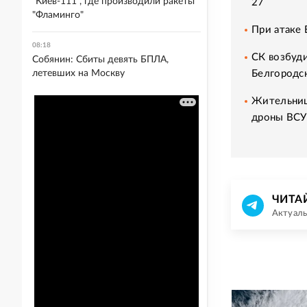
"Киев-111", где производили ракеты
27
"Фламинго"
При атаке 
08:18
СК возбуди
Собянин: Сбиты девять БПЛА,
Белгородс
летевших на Москву
Жительниц
дроны ВСУ
ЧИТА
Актуаль