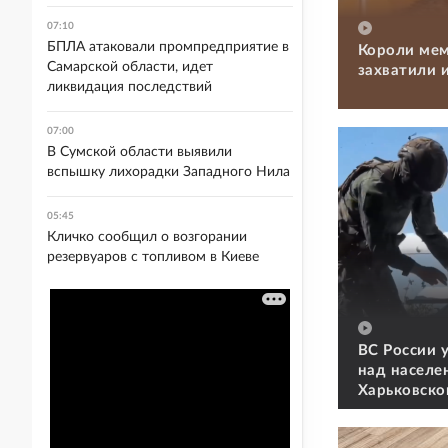
07:10
БПЛА атаковали промпредприятие в
Короли мем
Самарской области, идет
захватили 
ликвидация последствий
07:00
В Сумской области выявили
вспышку лихорадки Западного Нила
05:45
Кличко сообщил о возгорании
резервуаров с топливом в Киеве
ВС России 
над населе
Харьковско