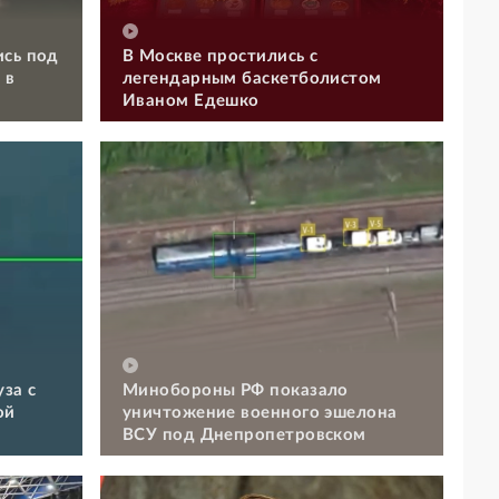
ись под
В Москве простились с
 в
легендарным баскетболистом
Иваном Едешко
за с
Минобороны РФ показало
ой
уничтожение военного эшелона
ВСУ под Днепропетровском