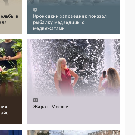
рельбы в
Кроноцкий заповедник показал
еля
рыбалку медведицы с
медвежатами
ния
Жара в Москве
тайе