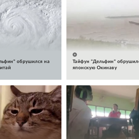
льфин" обрушился на
Тайфун "Дельфин" обрушил
итай
японскую Окинаву