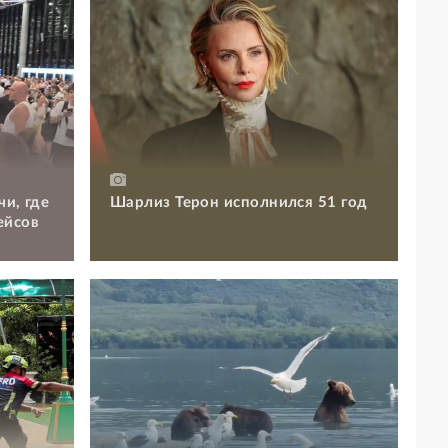
чи, где
Шарлиз Терон исполнился 51 год
ейсов