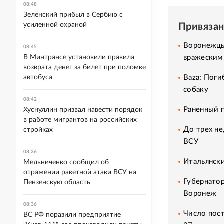
08:48
Зеленский прибыл в Сербию с
усиленной охраной
Привяза
Воронежцы 
08:45
вражески
В Минтрансе установили правила
возврата денег за билет при поломке
Baza: Поги
автобуса
собаку
08:42
Раненный п
Хуснуллин призвал навести порядок
в работе мигрантов на российских
До трех не
стройках
ВСУ
08:36
Итальянск
Мельниченко сообщил об
отражении ракетной атаки ВСУ на
Губернатор
Пензенскую область
Воронеж
08:36
Число пос
ВС РФ поразили предприятие