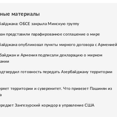
нные материалы
айджана: ОБСЕ закрыла Минскую группу
ван представили парафированное соглашение о мире
айджана опубликовал пункты мирного договора с Армение
байджан и Армения подписали декларацию о мирном
вании
одтвердил готовность передать Азербайджану территории
ряет территории и суверенитет. Что привезет Пашинян из
а
ередает Зангезурский коридор в управление США