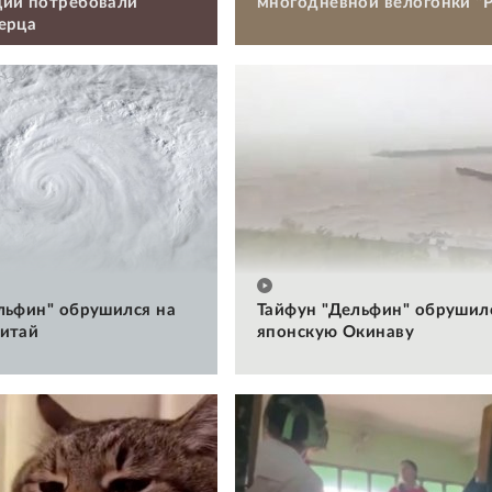
ии потребовали
многодневной велогонки "Р
ерца
льфин" обрушился на
Тайфун "Дельфин" обрушил
итай
японскую Окинаву