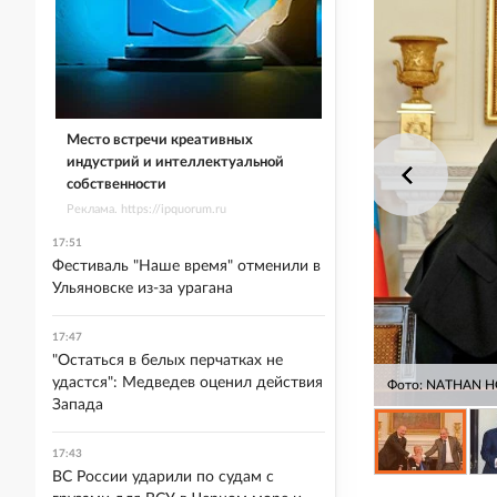
Место встречи креативных
индустрий и интеллектуальной
собственности
Реклама. https://ipquorum.ru
17:51
Фестиваль "Наше время" отменили в
Ульяновске из-за урагана
17:47
"Остаться в белых перчатках не
удастся": Медведев оценил действия
Фото: NATHAN 
Запада
17:43
ВС России ударили по судам с