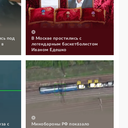
ись под
В Москве простились с
 в
легендарным баскетболистом
Иваном Едешко
за с
Минобороны РФ показало