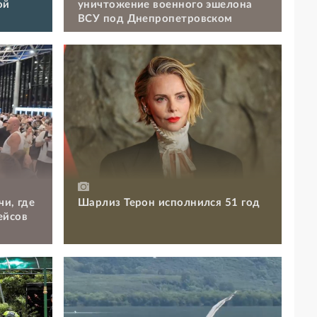
ой
уничтожение военного эшелона
ВСУ под Днепропетровском
чи, где
Шарлиз Терон исполнился 51 год
ейсов