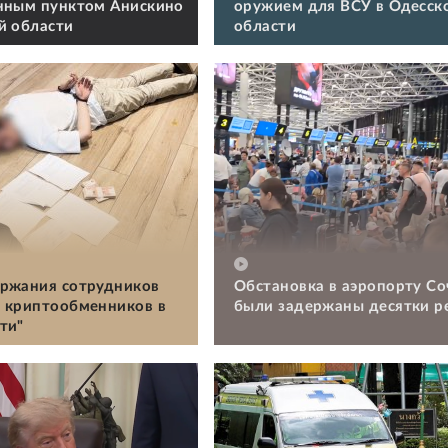
нным пунктом Анискино
оружием для ВСУ в Одесск
й области
области
ржания сотрудников
Обстановка в аэропорту Со
 криптообменников в
были задержаны десятки р
ти"