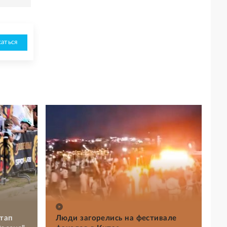
аться
тап
Люди загорелись на фестивале