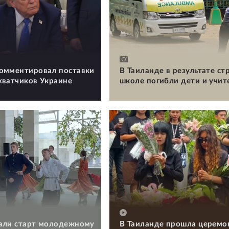
омментировал поставки
В Таиланде в результате ст
хватчиков Украине
школе погибли дети и учит
али старт молодежному
В Таиланде прошла церемо