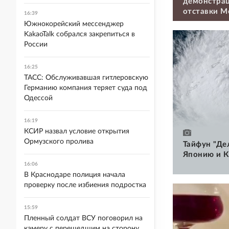
демонстрац
отставки М
16:39
Южнокорейский мессенджер
KakaoTalk собрался закрепиться в
России
16:25
ТАСС: Обслуживавшая гитлеровскую
Германию компания теряет суда под
Одессой
16:19
КСИР назвал условие открытия
Ормузского пролива
Тайфун "Де
Японию и К
16:06
В Краснодаре полиция начала
проверку после избиения подростка
15:59
Пленный солдат ВСУ поговорил на
камеру с перешедшим на сторону