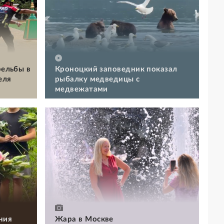
рельбы в
Кроноцкий заповедник показал
еля
рыбалку медведицы с
медвежатами
ния
Жара в Москве