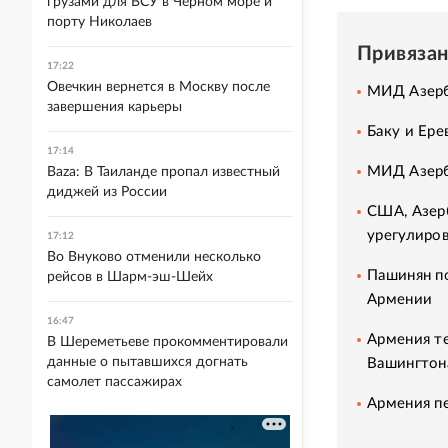
грузами для ВСУ в Черном море и
порту Николаев
Привяза
17:22
Овечкин вернется в Москву после
МИД Азерб
завершения карьеры
Баку и Ере
17:14
МИД Азерб
Baza: В Таиланде пропал известный
диджей из России
США, Азер
урегулиро
17:12
Во Внуково отменили несколько
Пашинян п
рейсов в Шарм-эш-Шейх
Армении
16:47
Армения те
В Шереметьеве прокомментировали
данные о пытавшихся догнать
Вашингтон
самолет пассажирах
Армения п