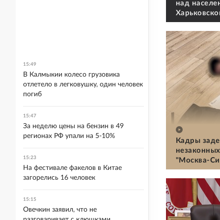
над населе
Харьковско
15:49
В Калмыкии колесо грузовика
отлетело в легковушку, один человек
погиб
15:47
За неделю цены на бензин в 49
регионах РФ упали на 5-10%
Кадры заде
незаконных
15:23
"Москва-Си
На фестивале факелов в Китае
загорелись 16 человек
15:15
Овечкин заявил, что не
разговаривает с клюшками