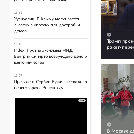
15:13
Хуснуллин: В Крыму могут ввести
льготную ипотеку для достройки
домов
Трамп прок
15:13
ракет-пере
Index: Против экс-главы МИД
Венгрии Сийярто возбуждено дело о
взяточничестве
15:07
Президент Сербии Вучич рассказал о
переговорах с Зеленским
В Москве д