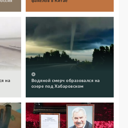
оссия"
факелов в Китае
ся на
Водяной смерч образовался на
озере под Хабаровском