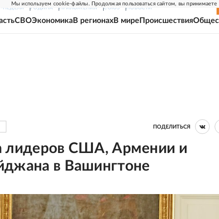
Мы используем cookie-файлы. Продолжая пользоваться сайтом, вы принимаете
Г-НЕДЕЛЯ
РОДИНА
ПРИЛОЖЕНИЯ
СОЮЗ
НОВОСТИ
асть
СВО
Экономика
В регионах
В мире
Происшествия
Общес
ПОДЕЛИТЬСЯ
а лидеров США, Армении и
йджана в Вашингтоне