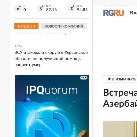
Метеоролог Шпиг предупредил о
СВЕЖИЙ НОМЕР
Р
грозящем Украине дефиците воды
0
0.75
0.77
0
82.16
94.83
Вл
17:53
Пентагон ускорил испытания
НОВОСТИ
НОВОСТИ КОМПАНИЙ
системы ПРО "Золотой купол"
17:52
ВСУ атаковали скорую в Херсонской
области, не получивший помощь
пациент умер
Встреч
Азерба