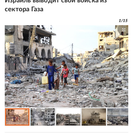
Израиль выводит свои войска из
сектора Газа
1
/
15