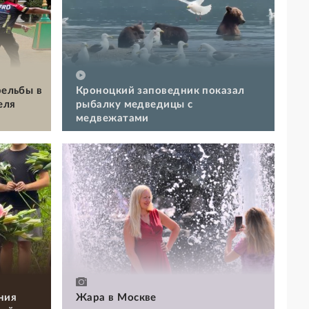
рельбы в
Кроноцкий заповедник показал
еля
рыбалку медведицы с
медвежатами
ния
Жара в Москве