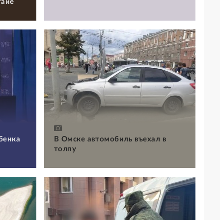
тайе
бенка
В Омске автомобиль въехал в
толпу