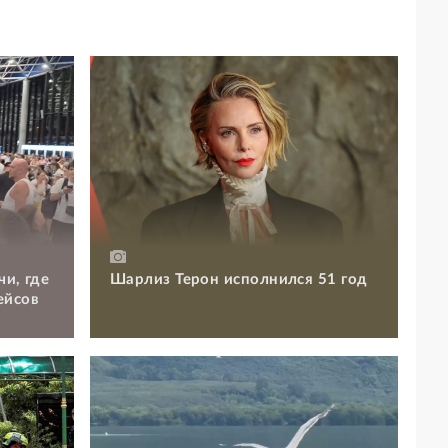
чи, где
Шарлиз Терон исполнился 51 год
ейсов