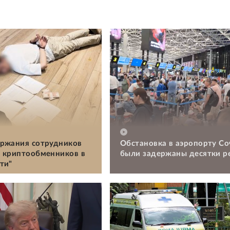
ржания сотрудников
Обстановка в аэропорту Со
 криптообменников в
были задержаны десятки р
ти"