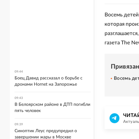
Восемь детей 
которая прои
разглашается
газета The Ne
Привяза
09:44
Восемь дет
Боец Давид рассказал о борьбе с
дронами Hornet на Запорожье
09:43
В Белоярском районе в ДТП погибли
пять человек
ЧИТА
Актуаль
09:39
Синоптик Леус предупредил о
завершении жары в Москве