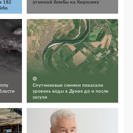
a 182
атомной бомбы на Хиросиму
айбо
уппу
Спутниковые снимки показали
бласти
уровень воды в Дунае до и после
засухи