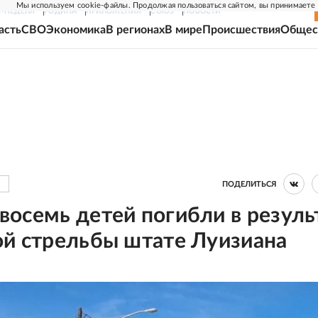
Мы используем cookie-файлы. Продолжая пользоваться сайтом, вы принимаете
Г-НЕДЕЛЯ
РОДИНА
ПРИЛОЖЕНИЯ
СОЮЗ
НОВОСТИ
асть
СВО
Экономика
В регионах
В мире
Происшествия
Общес
ПОДЕЛИТЬСЯ
осемь детей погибли в резуль
ой стрельбы штате Луизиана