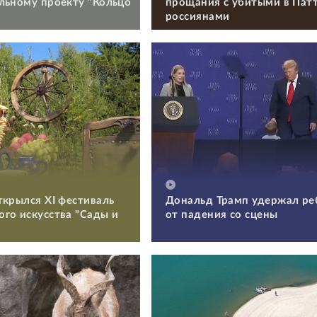
льному проекту "Кольцо
прощания с убитыми в Пат
россиянами
ткрылся XI фестиваль
Дональд Трамп удержал ре
го искусства "Сады и
от падения со сцены