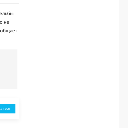
рельбы,
о не
ообщает
аться