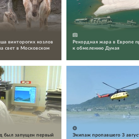
ша винторогих козлов
Рекордная жара в Европе п
на свет в Московском
к обмелению Дуная
ад был запущен первый
Экипаж пропавшего 3 авгус