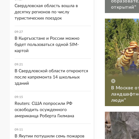
образовате
Свердловская область вошла в
открытий"
десятку регионов по числу
туристических поездок
09:27
В Кыргызстане и России можно
будет пользоваться одной SIM-
картой
09:21
В Свердловской области откроются
после капремонта 14 школьных
зданий
В Москве о
ландшафтно
09:15
люди"
Reuters: США попросили РФ
освободить осужденного
американца Роберта Гилмана
09:11
В Якутии потушили семь пожаров