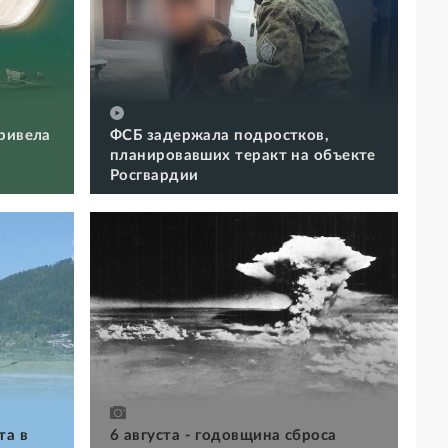
ривела
ФСБ задержала подростков,
планировавших теракт на объекте
Росгвардии
та в
6 августа - годовщина сброса