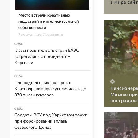
в мире сайт
Место встречи креативных
индустрий и интеллектуальной
собственности
Реклама. https://ipquorum.ru
08:58
Главы правительств стран ЕАЭС
встретились с президентом
Киргизии
08:54
Площадь лесных пожаров в
Пенсионерк
Красноярском крае увеличилась до
Москве при
370 тысяч гектаров
пострадала
08:52
Солдаты ВСУ под Харьковом тонут
при форсировании вплавь
Северского Донца