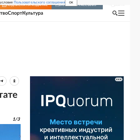
 условия
Пользовательского соглашения
OK
Войти
ПОДПИСКА
НА ИЗДАНИЕ
ВКЛЮЧИТЬ РАССЫЛКУ
тво
Спорт
Культура
тате
1
/
3