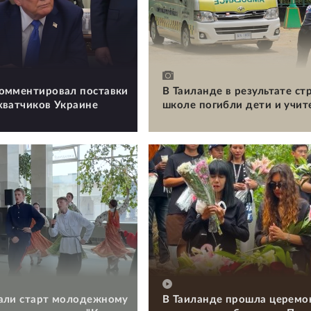
омментировал поставки
В Таиланде в результате ст
хватчиков Украине
школе погибли дети и учит
али старт молодежному
В Таиланде прошла церемо