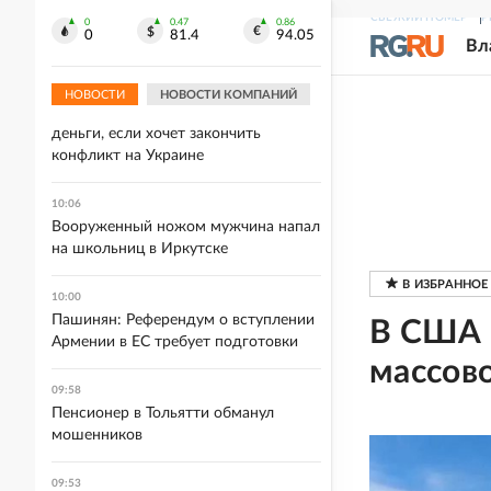
индустрий и интеллектуальной
СВЕЖИЙ НОМЕР
Р
0
0.47
0.86
собственности
0
81.4
94.05
Вл
Реклама. https://ipquorum.ru
10:08
НОВОСТИ
НОВОСТИ КОМПАНИЙ
Мема: ЕС должен вернуть России
деньги, если хочет закончить
конфликт на Украине
10:06
Вооруженный ножом мужчина напал
на школьниц в Иркутске
10:00
Пашинян: Референдум о вступлении
В США в
Армении в ЕС требует подготовки
массов
09:58
Пенсионер в Тольятти обманул
мошенников
09:53