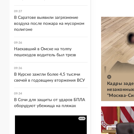
09:37
В Саратове выявили загрязнение
воздуха после пожара на мусорном
полигоне
09:36
Наехавший в Омске на толпу
пешеходов водитель был трезв
09:36
В Курске зажгли более 4,5 тысячи
свечей в годовщину вторжения ВСУ
Кадры заде
незаконных
09:34
"Москва-Си
В Сочи для защиты от ударов БПЛА
оборудуют убежища на пляжах