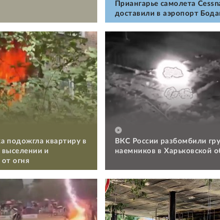
Приангарье самолета Cessn
доставили в аэропорт Бод
а подожгла квартиру в
ВКС России разбомбили гр
 выселении и
наемников в Харьковской о
 от огня