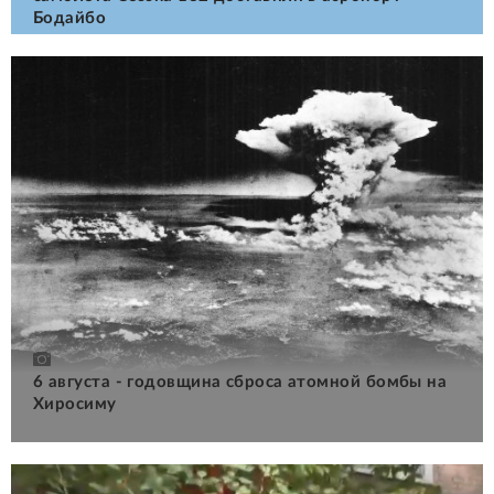
Бодайбо
6 августа - годовщина сброса атомной бомбы на
Хиросиму