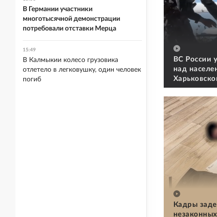
В Германии участники
многотысячной демонстрации
потребовали отставки Мерца
15:49
ВС России 
В Калмыкии колесо грузовика
над населе
отлетело в легковушку, один человек
Харьковско
погиб
Кадры заде
незаконных