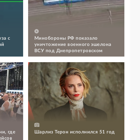
за с
Минобороны РФ показало
ой
уничтожение военного эшелона
ВСУ под Днепропетровском
чи, где
Шарлиз Терон исполнился 51 год
ейсов