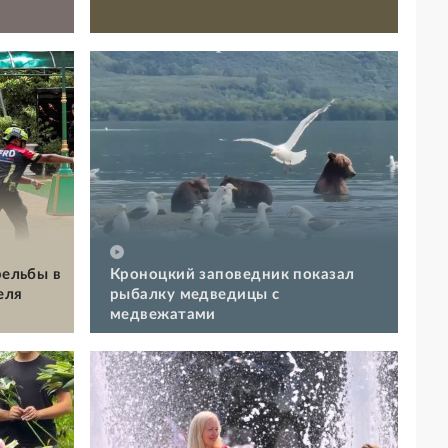
рельбы в
Кроноцкий заповедник показал
еля
рыбалку медведицы с
медвежатами