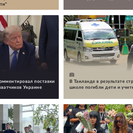
ти"
омментировал поставки
В Таиланде в результате ст
хватчиков Украине
школе погибли дети и учит