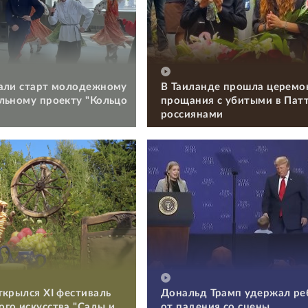
али старт молодежному
В Таиланде прошла церемо
льному проекту "Кольцо
прощания с убитыми в Пат
россиянами
ткрылся XI фестиваль
Дональд Трамп удержал ре
го искусства "Сады и
от падения со сцены