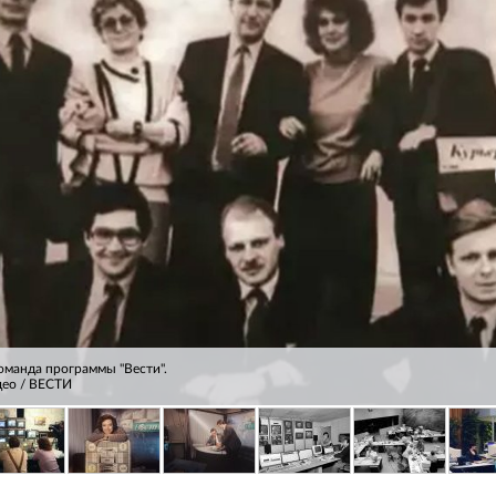
оманда программы "Вести".
део / ВЕСТИ