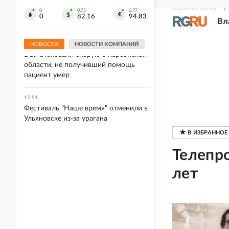
17:53
СВЕЖИЙ НОМЕР
Р
Пентагон ускорил испытания
0
0.75
0.77
0
82.16
94.83
Вл
системы ПРО "Золотой купол"
НОВОСТИ
НОВОСТИ КОМПАНИЙ
17:52
ВСУ атаковали скорую в Херсонской
области, не получивший помощь
пациент умер
17:51
Фестиваль "Наше время" отменили в
Ульяновске из-за урагана
Телепр
лет