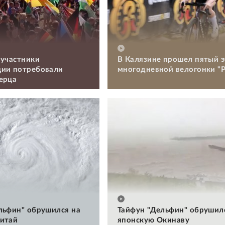
 участники
В Калязине прошел пятый э
ии потребовали
многодневной велогонки "Р
ерца
льфин" обрушился на
Тайфун "Дельфин" обрушил
итай
японскую Окинаву