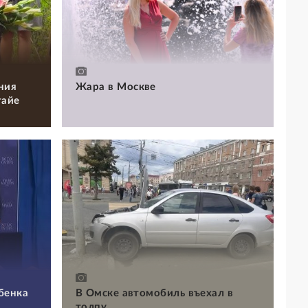
ния
Жара в Москве
тайе
бенка
В Омске автомобиль въехал в
толпу