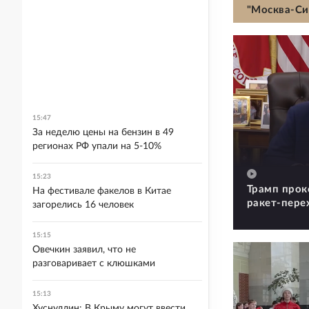
"Москва-Си
15:47
За неделю цены на бензин в 49
регионах РФ упали на 5-10%
15:23
Трамп прок
На фестивале факелов в Китае
ракет-пере
загорелись 16 человек
15:15
Овечкин заявил, что не
разговаривает с клюшками
15:13
Хуснуллин: В Крыму могут ввести