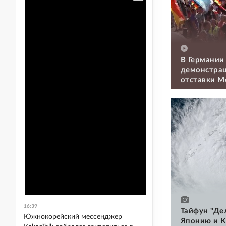
В Германии
демонстрац
отставки М
16:39
Тайфун "Де
Южнокорейский мессенджер
Японию и К