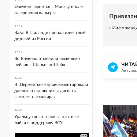
17:22
Овечкин вернется в Москву после
завершения карьеры
Привяза
17:14
Информаци
Baza: В Таиланде пропал известный
диджей из России
17:12
Во Внуково отменили несколько
ЧИТА
рейсов в Шарм-эш-Шейх
Актуаль
16:47
В Шереметьеве прокомментировали
данные о пытавшихся догнать
самолет пассажирах
16:43
Уральцу грозит срок за платные
лайки в поддержку ВСУ