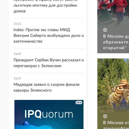
льготную ипотеку для достройки
домов
15:13
Index: Против экс-главы МИД
Венгрии Сийярто возбуждено дело о
В Москве д
взяточничестве
образовате
открытий"
15:07
Президент Сербии Вучич рассказал о
переговорах с Зеленским
14:57
Медведев заявил о скором финале
карьеры Зеленского
В Москве о
ландшафтно