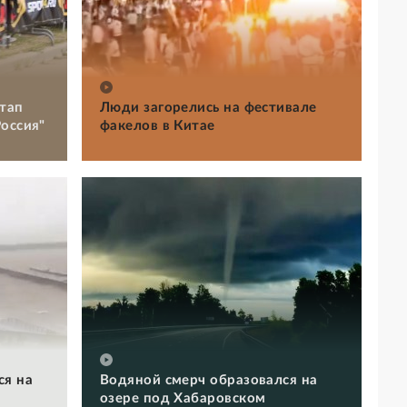
тап
Люди загорелись на фестивале
оссия"
факелов в Китае
ся на
Водяной смерч образовался на
озере под Хабаровском