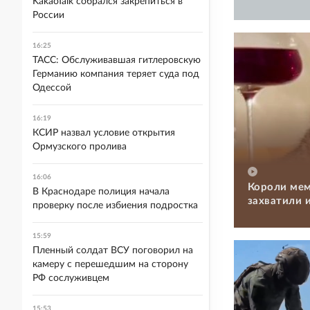
KakaoTalk собрался закрепиться в
России
16:25
ТАСС: Обслуживавшая гитлеровскую
Германию компания теряет суда под
Одессой
16:19
КСИР назвал условие открытия
Ормузского пролива
16:06
Короли мем
В Краснодаре полиция начала
захватили 
проверку после избиения подростка
15:59
Пленный солдат ВСУ поговорил на
камеру с перешедшим на сторону
РФ сослуживцем
15:53