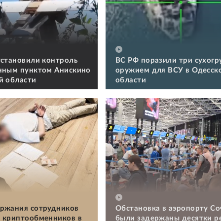
установили контроль
ВС РФ поразили три сухогру
нным пунктом Анискино
оружием для ВСУ в Одесск
й области
области
ржания сотрудников
Обстановка в аэропорту Со
 криптообменников в
были задержаны десятки р