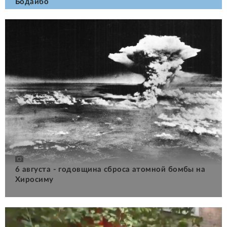
Бодайбо
6 августа - годовщина сброса атомной бомбы на
Хиросиму