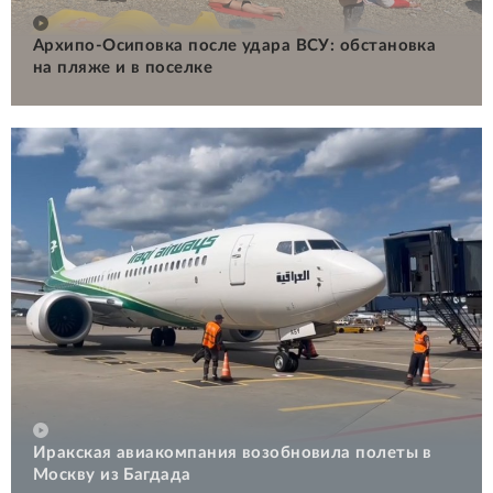
Архипо-Осиповка после удара ВСУ: обстановка
на пляже и в поселке
Иракская авиакомпания возобновила полеты в
Москву из Багдада