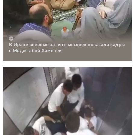
В Иране впервые за пять месяцев показали кадры
с Моджтабой Хаменеи