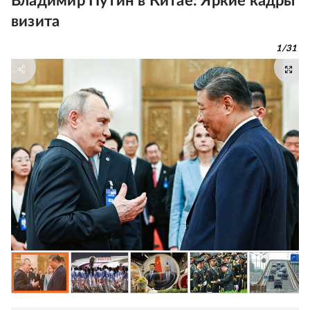
Владимир Путин в Китае: Яркие кадры
визита
1
/
31