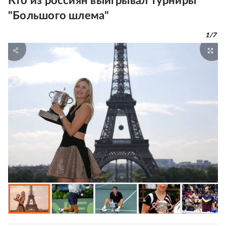
Кто из россиян выигрывал турниры
"Большого шлема"
1
/
7