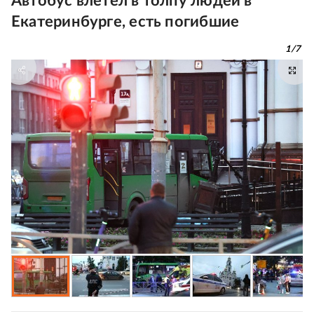
Автобус влетел в толпу людей в
Екатеринбурге, есть погибшие
1
/
7