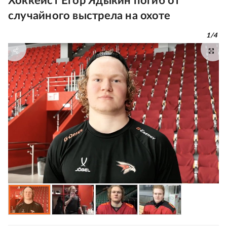
Хоккеист Егор Ядыкин погиб от
случайного выстрела на охоте
1
/
4