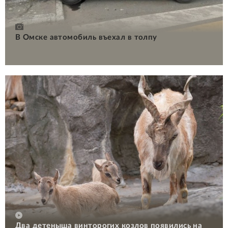
В Омске автомобиль въехал в толпу
Два детеныша винторогих козлов появились на