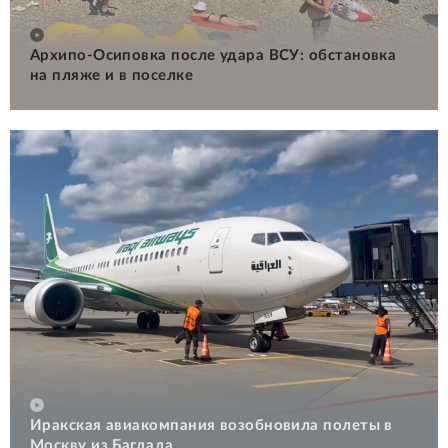
Архипо-Осиповка после удара ВСУ: обстановка
на пляже и в поселке
Иракская авиакомпания возобновила полеты в
Москву из Багдада