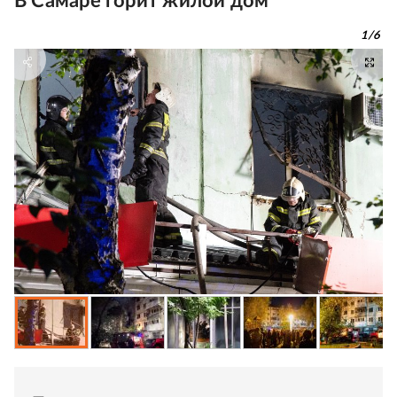
В Самаре горит жилой дом
1
/
6