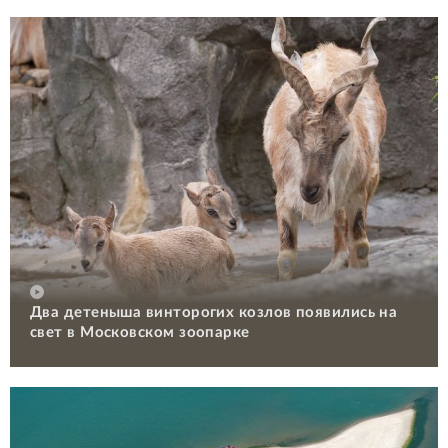
Два детеныша винторогих козлов появились на
свет в Московском зоопарке