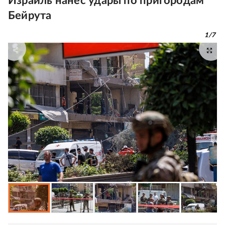
Израиль нанес удары по пригородам
Бейрута
1
/
7