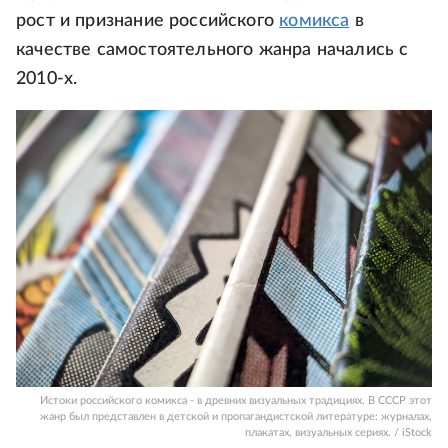
рост и признание российского
комикса
в
качестве самостоятельного жанра начались с
2010-х.
Истоки российского комикса - в древних визуальных традициях. В СССР этот
жанр был представлен в детской и пропагандистской литературе: журналах,
плакатах, визуальных сериях. / iStock