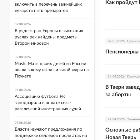
Как пройдут 
включить в перечень важнейших
лекарств пять препаратов
07.08.2026
В ряде стран Европы в высохших
руслах рек найдены предметы
02.05.2026
Происш
Второй мировой
Пенсионерка 
07.08.2026
Mash: Мать двоих детей из России
впала в кому из-за сильной жары на
Пхукете
24.04.2026
Происш
В Твери заве
07.08.2026
за аборты
Ассоциацию футбола РК
заподозрили в оплате секс-
развлечений иностранных судей
22.04.2026
Эконом
07.08.2026
Власти изучают предложения по
Основные раб
поддержке селлеров после атак на
Новая Тверь