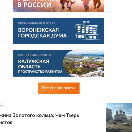
Все спецпроекты
во
ина Золотого кольца: Чем Тверь
истов