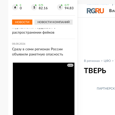
отвечавшего за координацию
СВЕЖИЙ НОМЕР
Р
военной помощи Украине
0
0.75
0.77
0
82.16
94.83
Вл
08.08.2026
СК возбудил уголовное дело против
НОВОСТИ
НОВОСТИ КОМПАНИЙ
журналистки Гордеевой о
распространении фейков
08.08.2026
Сразу в семи регионах России
объявили ракетную опасность
В регионах
ЦФО
ТВЕРЬ
ПАРТНЕРСК