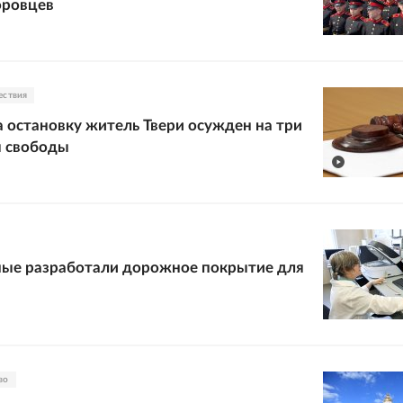
оровцев
ествия
 остановку житель Твери осужден на три
я свободы
ные разработали дорожное покрытие для
во