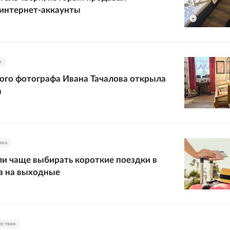
интернет-аккаунты
а
ого фотографа Ивана Тачалова открыла
а
ика
ли чаще выбирать короткие поездки в
а на выходные
ествия