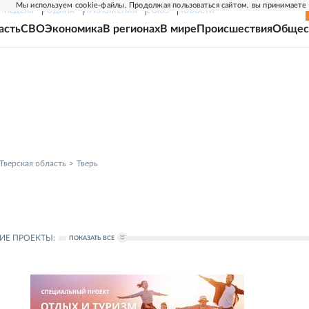
Мы используем cookie-файлы. Продолжая пользоваться сайтом, вы принимаете
Г-НЕДЕЛЯ
РОДИНА
ПРИЛОЖЕНИЯ
СОЮЗ
НОВОСТИ
асть
СВО
Экономика
В регионах
В мире
Происшествия
Общес
Тверская область
Тверь
ИЕ ПРОЕКТЫ:
ПОКАЗАТЬ ВСЕ