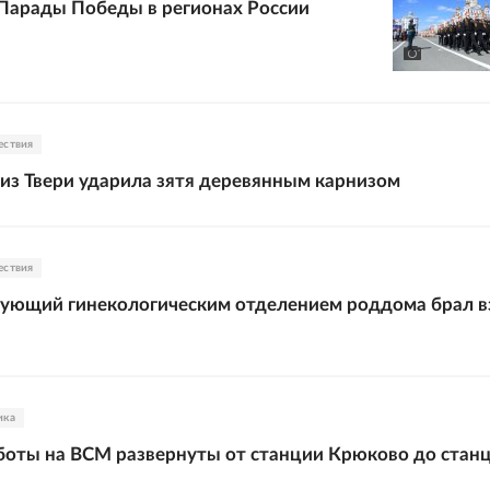
Парады Победы в регионах России
ествия
из Твери ударила зятя деревянным карнизом
ествия
дующий гинекологическим отделением роддома брал в
ика
оты на ВСМ развернуты от станции Крюково до стан