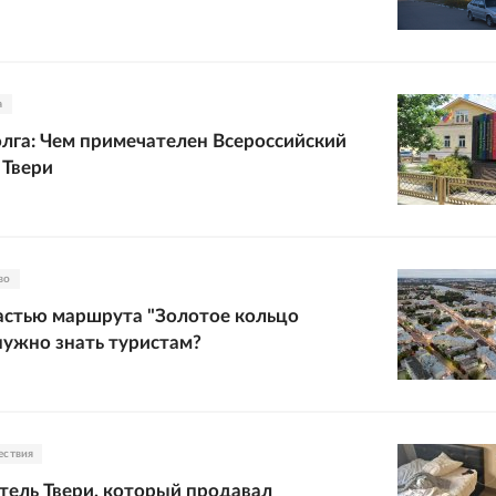
а
олга: Чем примечателен Всероссийский
 Твери
во
частью маршрута "Золотое кольцо
 нужно знать туристам?
ествия
ель Твери, который продавал