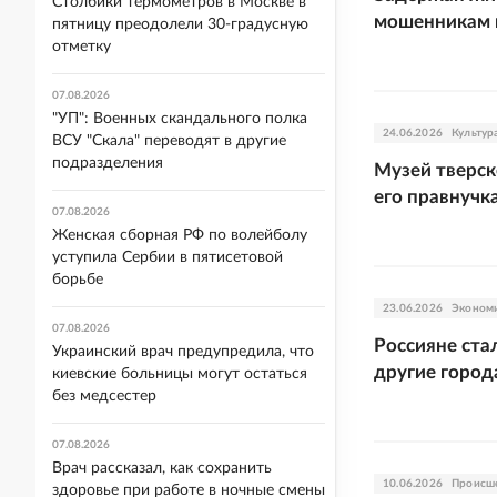
Столбики термометров в Москве в
мошенникам 
пятницу преодолели 30-градусную
отметку
07.08.2026
"УП": Военных скандального полка
24.06.2026
Культур
ВСУ "Скала" переводят в другие
подразделения
Музей тверск
его правнучк
07.08.2026
Женская сборная РФ по волейболу
уступила Сербии в пятисетовой
борьбе
23.06.2026
Эконом
07.08.2026
Россияне ста
Украинский врач предупредила, что
другие город
киевские больницы могут остаться
без медсестер
07.08.2026
Врач рассказал, как сохранить
10.06.2026
Происш
здоровье при работе в ночные смены