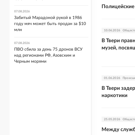
Полицейские 
07.08.2026
Забитый Марадоной рукой в 1986
году мяч может быть продан за $10
млн
10.06.2026
Общест
В Твери прав
07.08.2026
музей, посв
ПВО сбила за день 75 дронов ВСУ
над регионами РФ, Азовским и
Черным морями
01.06.2026
Происш
В Твери заде
наркотики
25.05.2026
Общест
Между службо