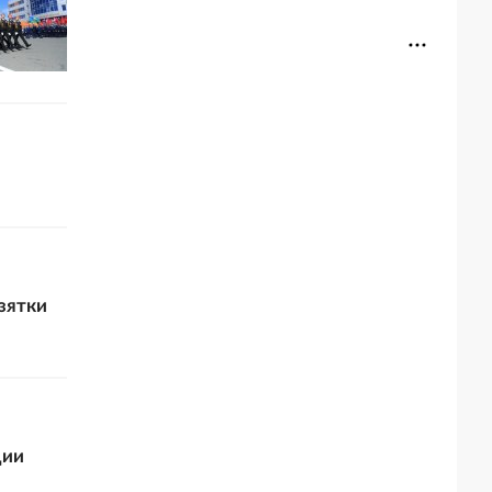
зятки
ции