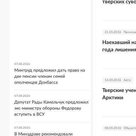
тверских сув
21.05.2026
Происш
Наехавший на
года лишени
07.08.2026
Минтруд предложил дать право на
две пенсии членам семей
14.05.2026
Авто
ополченцев Донбасса
Тверские уче
07.08.2026
Арктики
Депутат Рады Камельчук предложил
экс-министру обороны Федорову
вступить в ВСУ
07.08.2026
08.05.2026
Общест
В Минздраве рекомендовали