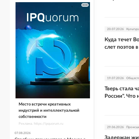
20.07.2026
Культур
Куда течет В
слет поэтов в
19.07.2026
Общест
Тверь стала 
России". Что
Место встречи креативных
индустрий и интеллектуальной
собственности
Реклама. https://ipquorum.ru
29.06.2026
Происш
07.08.2026
Задержан жит