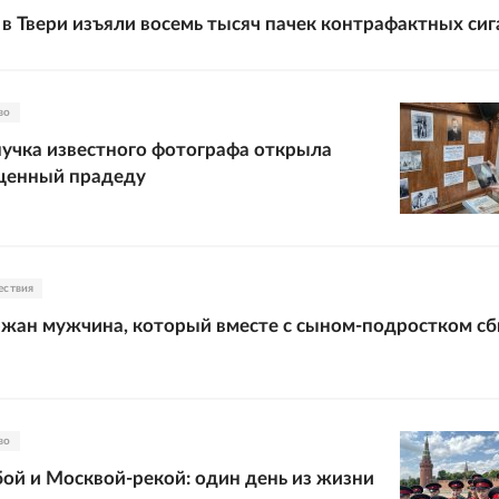
в Твери изъяли восемь тысяч пачек контрафактных сиг
во
нучка известного фотографа открыла
ященный прадеду
ествия
ржан мужчина, который вместе с сыном-подростком с
во
й и Москвой-рекой: один день из жизни