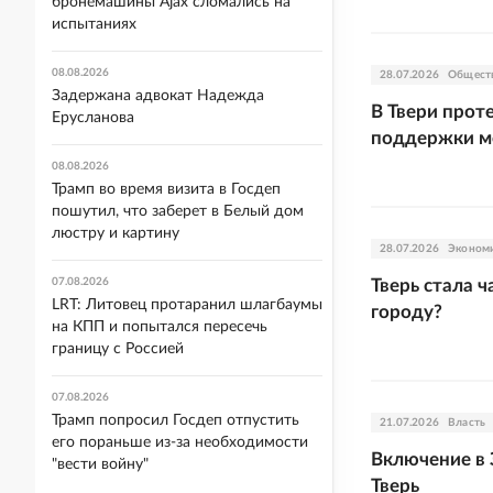
бронемашины Ajax сломались на
испытаниях
08.08.2026
28.07.2026
Общест
Задержана адвокат Надежда
В Твери прот
Ерусланова
поддержки м
08.08.2026
Трамп во время визита в Госдеп
пошутил, что заберет в Белый дом
люстру и картину
28.07.2026
Эконом
07.08.2026
Тверь стала ч
LRT: Литовец протаранил шлагбаумы
городу?
на КПП и попытался пересечь
границу с Россией
07.08.2026
Трамп попросил Госдеп отпустить
21.07.2026
Власть
его пораньше из-за необходимости
Включение в 
"вести войну"
Тверь