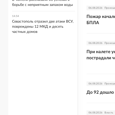
борьбе с неприятным запахом воды
06.08.2026
Происш
Пожар началс
14:54
Севастополь отразил две атаки ВСУ,
БПЛА
повреждены 12 МКД и десять
частных домов
06.08.2026
Происш
При налете у
пострадали ч
06.08.2026
Происш
До 92 дошло 
06.08.2026
Власть