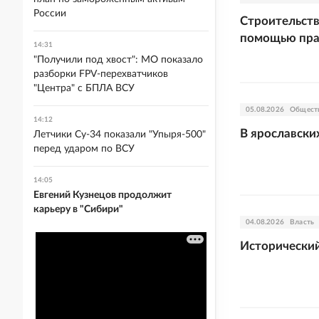
России
Строительств
помощью пра
14:31
"Получили под хвост": МО показало
разборки FPV-перехватчиков
"Центра" с БПЛА ВСУ
05.08.2026
Общест
14:12
В ярославски
Летчики Су-34 показали "Упыря-500"
перед ударом по ВСУ
14:05
Евгений Кузнецов продолжит
карьеру в "Сибири"
04.08.2026
Власть
Исторически