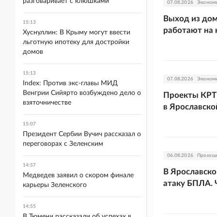
разговаривает с клюшками
07.08.2026
Эконом
Выход из дом
15:13
работают на 
Хуснуллин: В Крыму могут ввести
льготную ипотеку для достройки
домов
15:13
07.08.2026
Эконом
Index: Против экс-главы МИД
Венгрии Сийярто возбуждено дело о
Проекты КРТ 
взяточничестве
в Ярославско
15:07
Президент Сербии Вучич рассказал о
переговорах с Зеленским
06.08.2026
Происш
14:57
В Ярославско
Медведев заявил о скором финале
атаку БПЛА. 
карьеры Зеленского
14:55
В Тюмени рассказали об успехах в