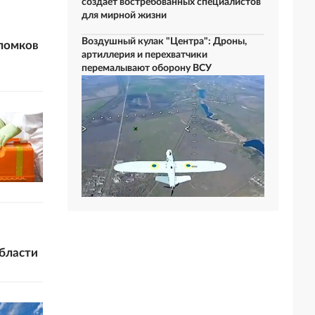
создает востребованных специалистов
для мирной жизни
Воздушный кулак "Центра": Дроны,
бломков
артиллерия и перехватчики
перемалывают оборону ВСУ
бласти