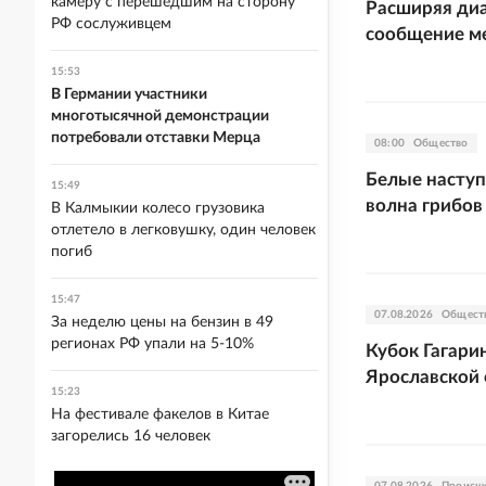
камеру с перешедшим на сторону
Расширяя ди
РФ сослуживцем
сообщение м
15:53
В Германии участники
многотысячной демонстрации
потребовали отставки Мерца
08:00
Общество
Белые наступ
15:49
волна грибов
В Калмыкии колесо грузовика
отлетело в легковушку, один человек
погиб
15:47
07.08.2026
Общест
За неделю цены на бензин в 49
регионах РФ упали на 5-10%
Кубок Гагари
Ярославской 
15:23
На фестивале факелов в Китае
загорелись 16 человек