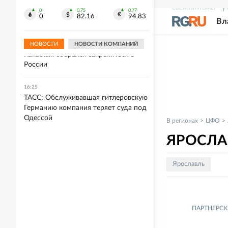
Уральцу грозит срок за платные
СВЕЖИЙ НОМЕР
Р
лайки в поддержку ВСУ
0
0.75
0.77
0
82.16
94.83
Вл
16:39
Южнокорейский мессенджер
НОВОСТИ
НОВОСТИ КОМПАНИЙ
KakaoTalk собрался закрепиться в
России
16:25
ТАСС: Обслуживавшая гитлеровскую
Германию компания теряет суда под
Одессой
В регионах
ЦФО
ЯРОСЛА
Ярославль
ПАРТНЕРСК