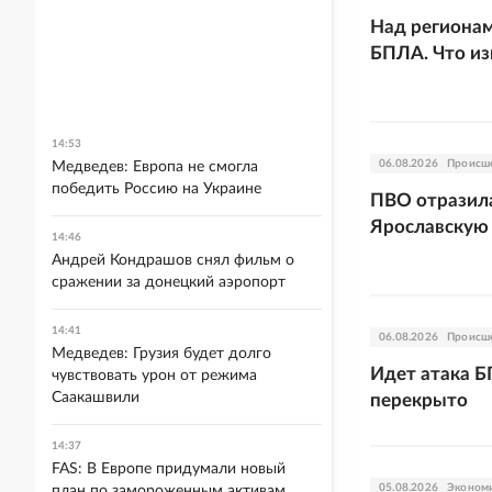
Над регионам
БПЛА. Что из
14:53
06.08.2026
Происш
Медведев: Европа не смогла
победить Россию на Украине
ПВО отразила
Ярославскую 
14:46
Андрей Кондрашов снял фильм о
сражении за донецкий аэропорт
14:41
06.08.2026
Происш
Медведев: Грузия будет долго
Идет атака Б
чувствовать урон от режима
Саакашвили
перекрыто
14:37
FAS: В Европе придумали новый
05.08.2026
Эконом
план по замороженным активам