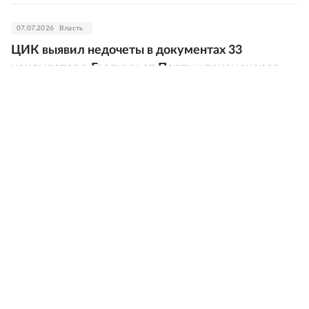
07.07.2026
Власть
ЦИК выявил недочеты в документах 33
кандидатов в Госдуму от Партии пенсионеров
07.07.2026
Власть
Партия "Новые люди" сдала в ЦИК списки
кандидатов в Госдуму
06.07.2026
Власть
Памфилова: Все партии, уведомившие ЦИК,
уже провели предвыборные съезды
05.07.2026
Власть