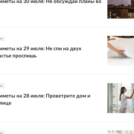
меты на 30 июля: Не обсуждай планы во
во
меты на 29 июля: Не спи на двух
астье проспишь
во
меты на 28 июля: Проветрите дом и
олнце
во