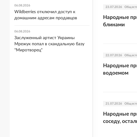
06.08.2026
23.07.2026
Общест
Wildberries отключил доступ к
Народные при
домашним адресам продавцов
блинами
06.08.2026
Заслуженный артист Украины
Мрежук попал в скандальную базу
"Миротворец"
22.07.2026
Общест
Народные при
водоемом
21.07.2026
Общест
Народные при
соседу, оста