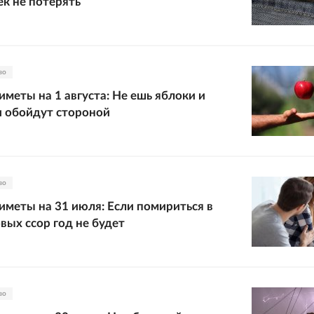
к не потерять
во
меты на 1 августа: Не ешь яблоки и
 обойдут стороной
во
меты на 31 июля: Если помириться в
овых ссор год не будет
во