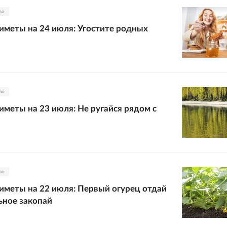
во
меты на 24 июля: Угостите родных
во
меты на 23 июля: Не ругайся рядом с
во
меты на 22 июля: Первый огурец отдай
льное закопай