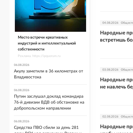
04.08.2026
Общест
Народные при
Место встречи креативных
встретишь б
индустрий и интеллектуальной
собственности
Реклама. https://ipquorum.ru
06.08.2026
03.08.2026
Общест
Акулу заметили в 36 километрах от
Владивостока
Народные при
не навлечь б
06.08.2026
Путин заслушал доклад командира
76-й дивизии ВДВ об обстановке на
добропольском направлении
02.08.2026
Общест
06.08.2026
Народные при
Средства ПВО сбили за день 281