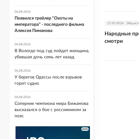
06.08.2026
Появился трейлер "Охоты на
17.07.2026
Общест
императора" - последнего фильма
Алексея Пиманова
Народные при
смотри
06.08.2026
В Вологде под суд пойдет женщина,
убившая дочь семь лет назад
06.08.2026
У берегов Одессы после взрывов
горит судно
06.08.2026
Соперник чемпиона мира Бижамова
высказался о бое с россиянином за
пояс