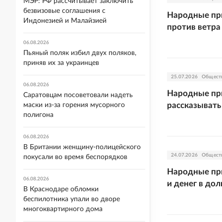
МЭР: РФ рассчитывает заключить
безвизовые соглашения с
Народные при
Индонезией и Малайзией
против ветра
06.08.2026
Пьяный поляк избил двух поляков,
приняв их за украинцев
25.07.2026
Общест
06.08.2026
Народные пр
Саратовцам посоветовали надеть
рассказывать 
маски из-за горения мусорного
полигона
06.08.2026
В Британии женщину-полицейского
24.07.2026
Общест
покусали во время беспорядков
Народные при
06.08.2026
и денег в дол
В Краснодаре обломки
беспилотника упали во дворе
многоквартирного дома