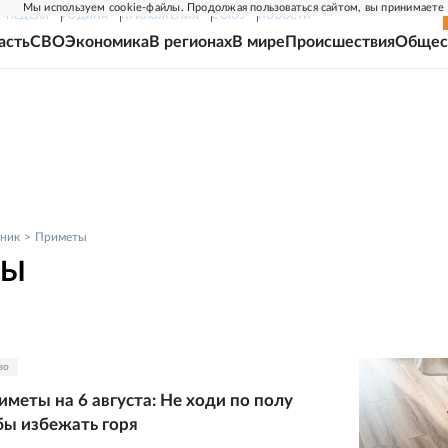
Мы используем cookie-файлы. Продолжая пользоваться сайтом, вы принимаете
Г-НЕДЕЛЯ
РОДИНА
ПРИЛОЖЕНИЯ
СОЮЗ
НОВОСТИ
асть
СВО
Экономика
В регионах
В мире
Происшествия
Общес
ник
Приметы
ТЫ
во
меты на 6 августа: Не ходи по полу
бы избежать горя