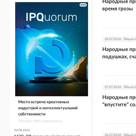
Народные при
время грозы
28.07.2026
Общест
Народные при
подушках, сч
27.07.2026
Общест
Народные при
Место встречи креативных
"впустите" с
индустрий и интеллектуальной
собственности
Реклама. https://ipquorum.ru
06.08.2026
26.07.2026
Общест