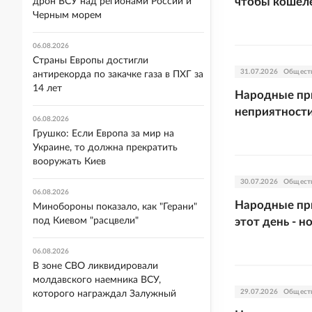
чтобы кошеле
дрон ВСУ над регионами России и
Черным морем
06.08.2026
Страны Европы достигли
31.07.2026
Общест
антирекорда по закачке газа в ПХГ за
14 лет
Народные при
неприятности
06.08.2026
Грушко: Если Европа за мир на
Украине, то должна прекратить
вооружать Киев
30.07.2026
Общест
06.08.2026
Народные при
Минобороны показало, как "Герани"
под Киевом "расцвели"
этот день - н
06.08.2026
В зоне СВО ликвидировали
молдавского наемника ВСУ,
29.07.2026
Общест
которого награждал Залужный