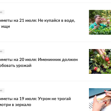
во
меты на 21 июля: Не купайся в воде,
у ищи
во
иметы на 20 июля: Именинник должен
обовать урожай
во
меты на 19 июля: Утром не трогай
мотри в зеркало