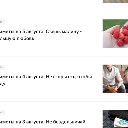
во
меты на 5 августа: Съешь малину -
ольшую любовь
во
меты на 4 августа: Не ссорьтесь, чтобы
еду
во
меты на 3 августа: Не бездельничай,