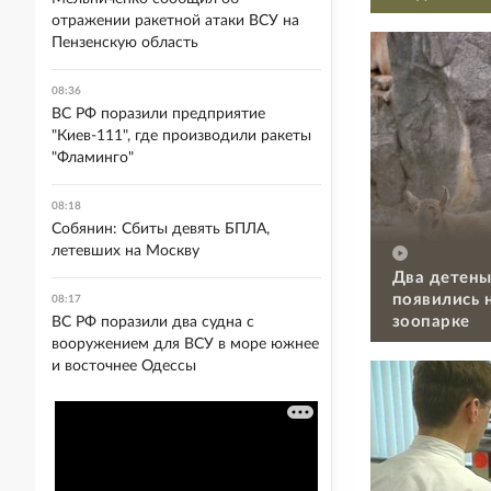
отражении ракетной атаки ВСУ на
Пензенскую область
08:36
ВС РФ поразили предприятие
"Киев-111", где производили ракеты
"Фламинго"
08:18
Собянин: Сбиты девять БПЛА,
летевших на Москву
Два детены
появились 
08:17
зоопарке
ВС РФ поразили два судна с
вооружением для ВСУ в море южнее
и восточнее Одессы