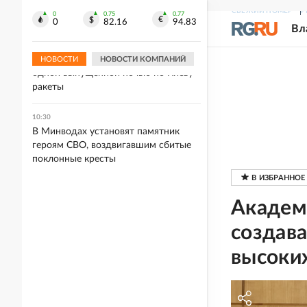
аномальной жарой ожидаются в
СВЕЖИЙ НОМЕР
Р
Ростовской области
0
0.75
0.77
0
82.16
94.83
Вл
10:34
ВВС Украины не смогли сбить ни
НОВОСТИ
НОВОСТИ КОМПАНИЙ
одной выпущенной ночью по Киеву
ракеты
10:30
В Минводах установят памятник
героям СВО, воздвигавшим сбитые
поклонные кресты
Академ
создава
высоки