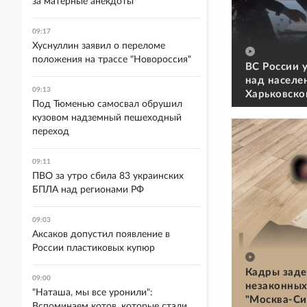
за матерные анекдоты
09:17
Хуснуллин заявил о переломе
положения на трассе "Новороссия"
ВС России 
над населе
09:13
Харьковско
Под Тюменью самосвал обрушил
кузовом надземный пешеходный
переход
09:11
ПВО за утро сбила 83 украинских
БПЛА над регионами РФ
09:03
Аксаков допустил появление в
России пластиковых купюр
Кадры заде
09:00
незаконных
"Наташа, мы все уронили":
"Москва-Си
Вспоминаем котов, которые стали