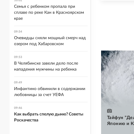
10:02
Семья с ребенком пропала при
сплаве по реке Кан в Красноярском
крае
09:54
Очевидцы сняли мощный смерч над
озером под Хабаровском
09:53
В Челябинске завели дело после
нападения мужчины на ребенка
09:49
Инфантино обвинили в содержании
любовницы за счет УЕФА
09:46
Как выбрать спелую дыню? Советы
Тайфун "Де
Роскачества
Японию и К