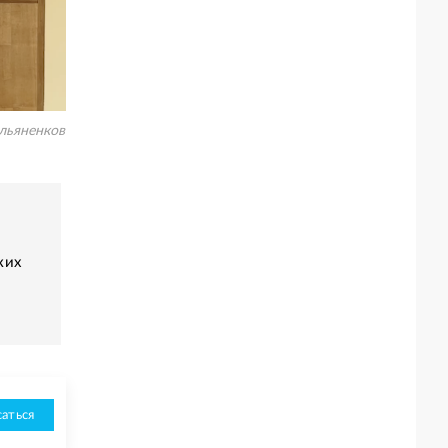
льяненков
ких
аться