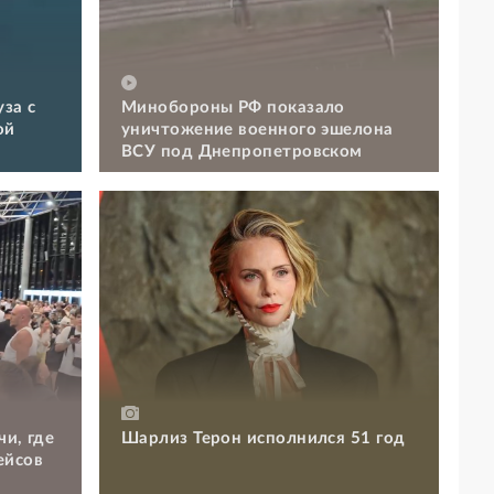
за с
Минобороны РФ показало
ой
уничтожение военного эшелона
ВСУ под Днепропетровском
чи, где
Шарлиз Терон исполнился 51 год
ейсов