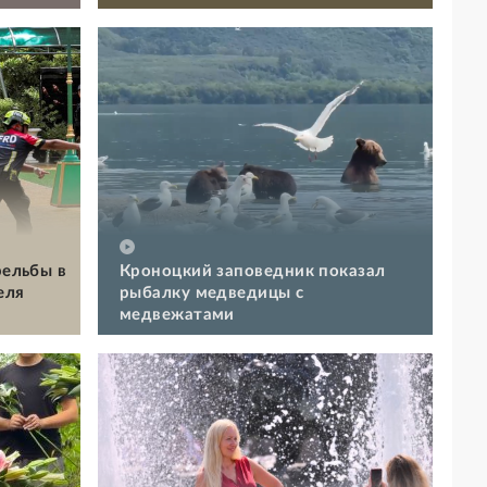
рельбы в
Кроноцкий заповедник показал
еля
рыбалку медведицы с
медвежатами