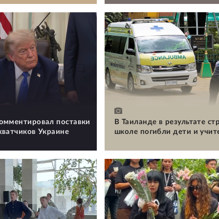
омментировал поставки
В Таиланде в результате ст
хватчиков Украине
школе погибли дети и учит