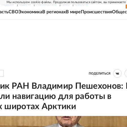
Мы используем cookie-файлы. Продолжая пользоваться сайтом, вы принимаете
Г-НЕДЕЛЯ
РОДИНА
ПРИЛОЖЕНИЯ
СОЮЗ
НОВОСТИ
асть
СВО
Экономика
В регионах
В мире
Происшествия
Общес
ПОДЕЛИТЬСЯ
ик РАН Владимир Пешехонов: 
ли навигацию для работы в
х широтах Арктики