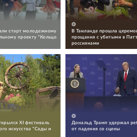
али старт молодежному
В Таиланде прошла церемо
льному проекту "Кольцо
прощания с убитыми в Пат
россиянами
ткрылся XI фестиваль
Дональд Трамп удержал ре
го искусства "Сады и
от падения со сцены