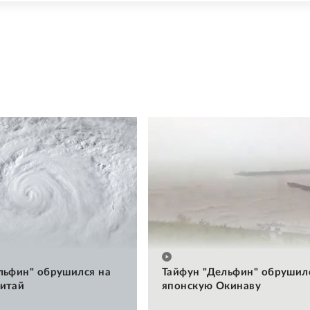
льфин" обрушился на
Тайфун "Дельфин" обрушил
итай
японскую Окинаву