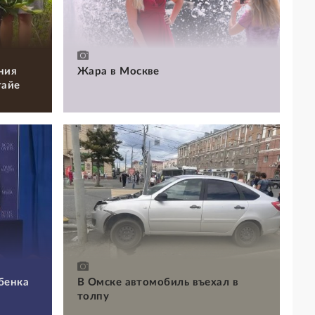
ния
Жара в Москве
тайе
бенка
В Омске автомобиль въехал в
толпу