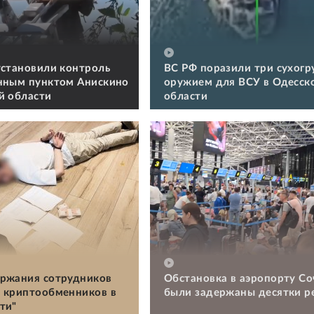
установили контроль
ВС РФ поразили три сухогру
нным пунктом Анискино
оружием для ВСУ в Одесск
й области
области
ржания сотрудников
Обстановка в аэропорту Со
 криптообменников в
были задержаны десятки р
ти"