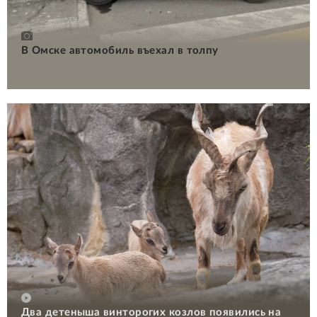
В Омске автомобиль въехал в толпу
Два детеныша винторогих козлов появились на