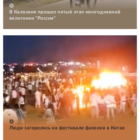
В Калязине прошел пятый этап многодневной
велогонки "Россия"
Люди загорелись на фестивале факелов в Китае