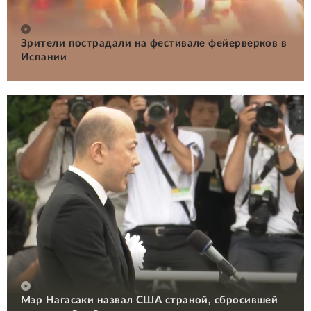
Зрители пострадали на фестивале фейерверков в
Испании
Мэр Нагасаки назвал США страной, сбросившей