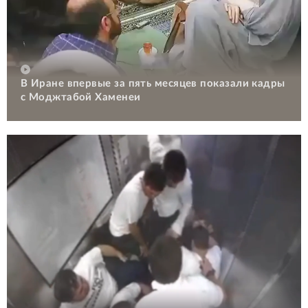
В Иране впервые за пять месяцев показали кадры
с Моджтабой Хаменеи