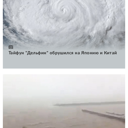
Тайфун "Дельфин" обрушился на Японию и Китай