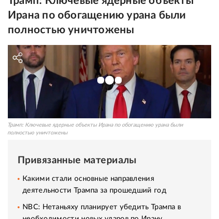
Трамп: Ключевые ядерные объекты
Ирана по обогащению урана были
полностью уничтожены
Трамп: Ключевые ядерные объекты Ирана по обогащению урана были
полностью уничтожены
Привязанные материалы
Какими стали основные направления
деятельности Трампа за прошедший год
NBC: Нетаньяху планирует убедить Трампа в
необходимости новых ударов по Ирану