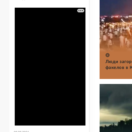
Люди загор
факелов в 