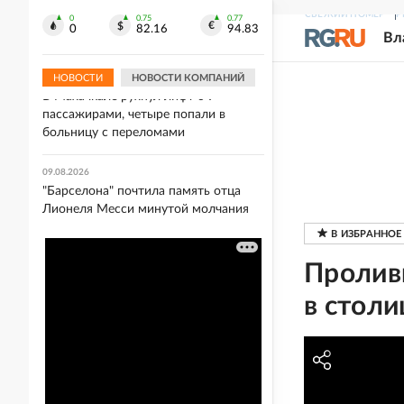
Путин отметил мужество
СВЕЖИЙ НОМЕР
Р
строителей, работающих в
0
0.75
0.77
0
82.16
94.83
Вл
Новороссии и Донбассе
НОВОСТИ
НОВОСТИ КОМПАНИЙ
09.08.2026
В Махачкале рухнул лифт с 9
пассажирами, четыре попали в
больницу с переломами
09.08.2026
"Барселона" почтила память отца
Лионеля Месси минутой молчания
Пролив
в столи