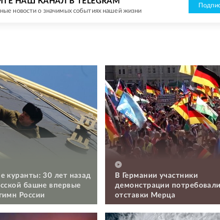
ЙТЕ НАШ КАНАЛ В TELEGRAM
Подпис
ные новости о значимых событиях нашей жизни
е куранты: 30 лет назад
В Германии участники
асской башне впервые
демонстрации потребовал
гимн России
отставки Мерца