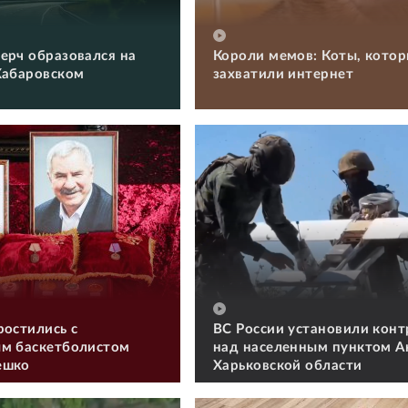
ерч образовался на
Короли мемов: Коты, кото
Хабаровском
захватили интернет
ростились с
ВС России установили конт
м баскетболистом
над населенным пунктом А
ешко
Харьковской области