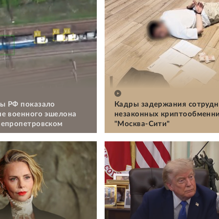
ы РФ показало
Кадры задержания сотрудн
е военного эшелона
незаконных криптообменни
непропетровском
"Москва-Сити"