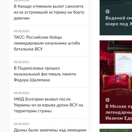
08.08.2026
В Канаде отменили вылет самолета
из-за устроившей истерику на борту
Водяной см
девочки
озере под 
08.08.2026
ТАСС: Российские бойцы
ликвидировали начальника штаба
батальона ВСУ
08.08.2026
В Подмосковье прошел
музыкальный фестиваль памяти
Федора Шаляпина
08.08.2026
МИД Болгарии вызвал посла
Украины из-за взрыва дрона ВСУ на
В Москве п
территории страны
легендарны
Иваном Ед
08.08.2026
Дроны были замечены над немецким