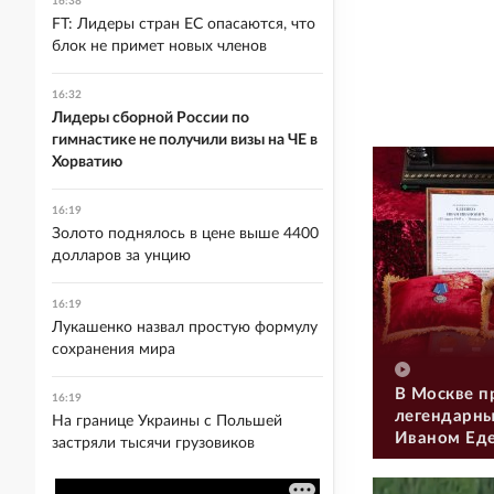
16:38
FT: Лидеры стран ЕС опасаются, что
блок не примет новых членов
16:32
Лидеры сборной России по
гимнастике не получили визы на ЧЕ в
Хорватию
16:19
Золото поднялось в цене выше 4400
долларов за унцию
16:19
Лукашенко назвал простую формулу
сохранения мира
В Москве п
16:19
легендарны
На границе Украины с Польшей
Иваном Ед
застряли тысячи грузовиков