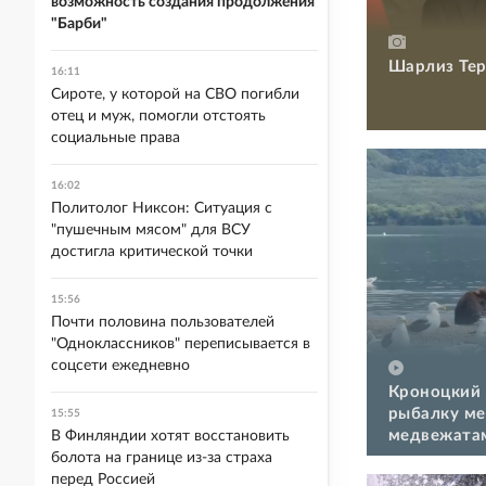
возможность создания продолжения
"Барби"
Шарлиз Тер
16:11
Сироте, у которой на СВО погибли
отец и муж, помогли отстоять
социальные права
16:02
Политолог Никсон: Ситуация с
"пушечным мясом" для ВСУ
достигла критической точки
15:56
Почти половина пользователей
"Одноклассников" переписывается в
соцсети ежедневно
Кроноцкий 
рыбалку ме
15:55
медвежата
В Финляндии хотят восстановить
болота на границе из-за страха
перед Россией