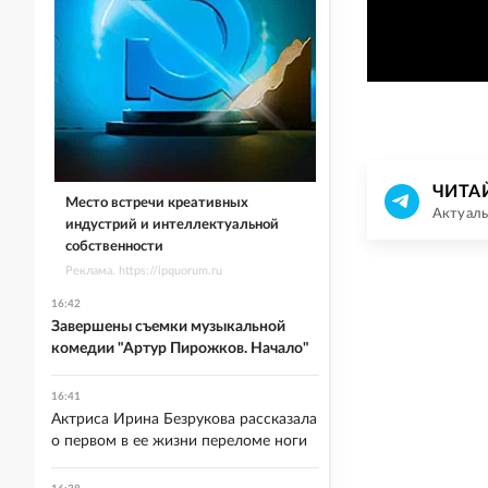
ЧИТА
Место встречи креативных
Актуаль
индустрий и интеллектуальной
собственности
Реклама. https://ipquorum.ru
16:42
Завершены съемки музыкальной
комедии "Артур Пирожков. Начало"
16:41
Актриса Ирина Безрукова рассказала
о первом в ее жизни переломе ноги