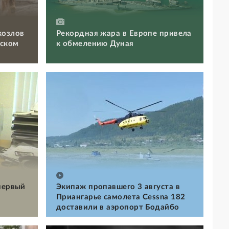
козлов
Рекордная жара в Европе привела
вском
к обмелению Дуная
первый
Экипаж пропавшего 3 августа в
Приангарье самолета Cessna 182
доставили в аэропорт Бодайбо