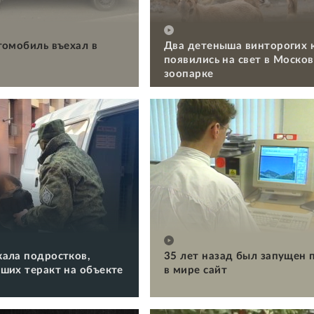
томобиль въехал в
Два детеныша винторогих 
появились на свет в Моско
зоопарке
ала подростков,
35 лет назад был запущен 
ших теракт на объекте
в мире сайт