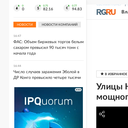
СВЕЖИЙ НОМЕР
Р
0
0.75
0.77
0
82.16
94.83
Вл
16:59
В Сенегале трех блогеров осудили за
оскорбление президента страны
НОВОСТИ
НОВОСТИ КОМПАНИЙ
16:47
ФАС: Объем биржевых торгов белым
сахаром превысил 90 тысяч тонн с
начала года
16:44
Число случаев заражения Эболой в
ДР Конго превысило четыре тысячи
Улицы 
мощног