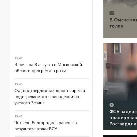
В Омске ав
толпу
15:47
В ночь на 8 августа в Московской
области прогремят грозы
15:43
Суд подтвердил законность ареста
подозреваемого в нападении на
ученого Зезина
ФСБ задерж
15:43
планировав
Четверо белгородцев ранены в
Росгвардии
результате атаки ВСУ