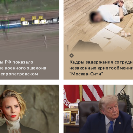
ы РФ показало
Кадры задержания сотрудн
е военного эшелона
незаконных криптообменни
непропетровском
"Москва-Сити"