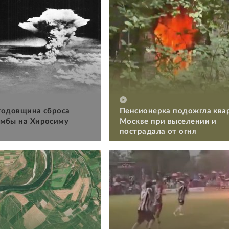
 годовщина сброса
Пенсионерка подожгла ква
мбы на Хиросиму
Москве при выселении и
пострадала от огня