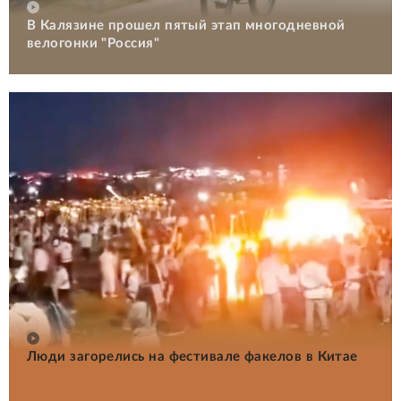
В Калязине прошел пятый этап многодневной
велогонки "Россия"
Люди загорелись на фестивале факелов в Китае