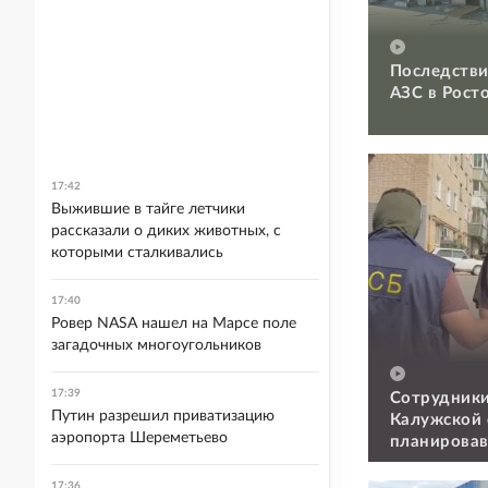
Последстви
АЗС в Рост
17:42
Выжившие в тайге летчики
рассказали о диких животных, с
которыми сталкивались
17:40
Ровер NASA нашел на Марсе поле
загадочных многоугольников
17:39
Сотрудники
Путин разрешил приватизацию
Калужской 
аэропорта Шереметьево
планировав
военкомат
17:36