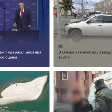
амп удержал ребенка
В Омске автомобиль въехал
 со сцены
толпу