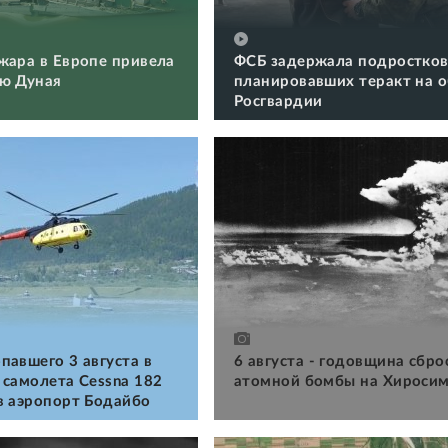
жара в Европе привела
ФСБ задержала подростков
ю Дуная
планировавших теракт на 
Росгвардии
павшего 3 августа в
6 августа - годовщина сбро
 самолета Cessna 182
атомной бомбы на Хироси
в аэропорт Бодайбо