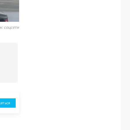
к:
соцсети
аться