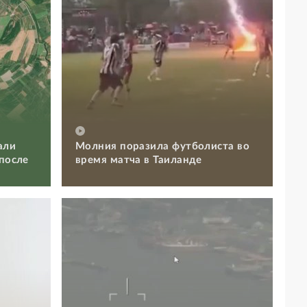
али
Молния поразила футболиста во
 после
время матча в Таиланде