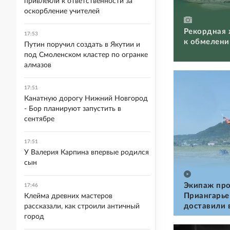
привлекли к ответственности за
оскорбление учителей
Рекордная 
17:53
к обмелени
Путин поручил создать в Якутии и
под Смоленском кластер по огранке
алмазов
17:51
Канатную дорогу Нижний Новгород
- Бор планируют запустить в
сентябре
17:51
У Валерия Карпина впервые родился
сын
Экипаж про
17:46
Приангарье
Клейма древних мастеров
доставили 
рассказали, как строили античный
город