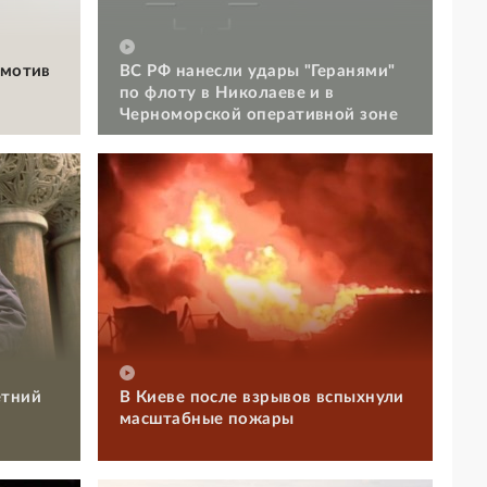
омотив
ВС РФ нанесли удары "Геранями"
по флоту в Николаеве и в
Черноморской оперативной зоне
етний
В Киеве после взрывов вспыхнули
масштабные пожары