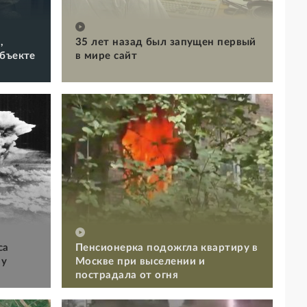
,
35 лет назад был запущен первый
объекте
в мире сайт
са
Пенсионерка подожгла квартиру в
му
Москве при выселении и
пострадала от огня