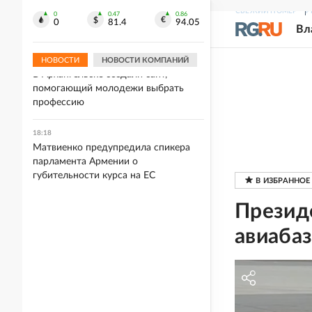
KP.RU: Бывший мэр Самары Тархов и
СВЕЖИЙ НОМЕР
Р
его жена могли умереть в
0
0.47
0.86
0
81.4
94.05
Вл
новогоднюю ночь
НОВОСТИ
НОВОСТИ КОМПАНИЙ
18:18
В Архангельске создали сайт,
помогающий молодежи выбрать
профессию
18:18
Матвиенко предупредила спикера
парламента Армении о
губительности курса на ЕС
Президе
авиабаз