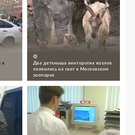
 в
Два детеныша винторогих козлов
появились на свет в Московском
зоопарке