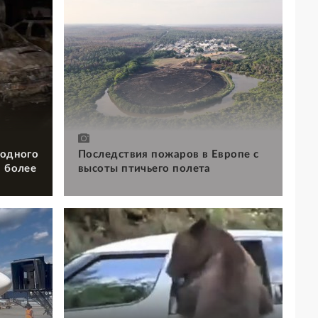
 одного
Последствия пожаров в Европе с
и более
высоты птичьего полета