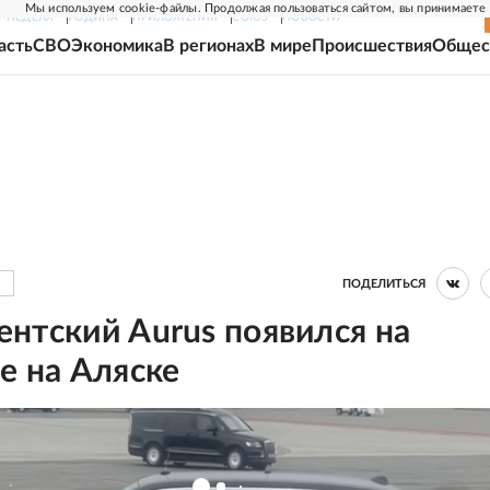
Мы используем cookie-файлы. Продолжая пользоваться сайтом, вы принимаете
Г-НЕДЕЛЯ
РОДИНА
ПРИЛОЖЕНИЯ
СОЮЗ
НОВОСТИ
асть
СВО
Экономика
В регионах
В мире
Происшествия
Общес
ПОДЕЛИТЬСЯ
нтский Aurus появился на
е на Аляске