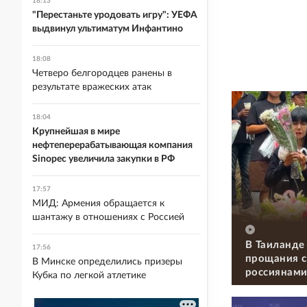
18:13
"Перестаньте уродовать игру": УЕФА
выдвинул ультиматум Инфантино
18:08
Четверо белгородцев ранены в
результате вражеских атак
18:04
Крупнейшая в мире
нефтеперерабатывающая компания
Sinopec увеличила закупки в РФ
17:57
МИД: Армения обращается к
шантажу в отношениях с Россией
В Таиланде
17:56
прощания с
В Минске определились призеры
россиянам
Кубка по легкой атлетике