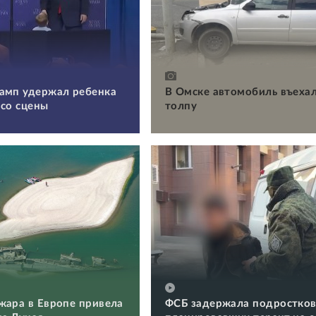
амп удержал ребенка
В Омске автомобиль въехал
 со сцены
толпу
жара в Европе привела
ФСБ задержала подростков