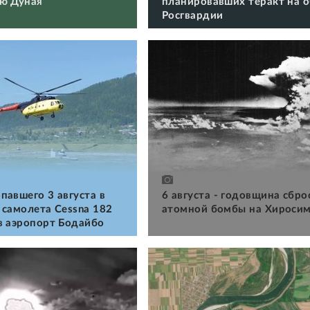
ю Дуная
планировавших теракт на 
Росгвардии
павшего 3 августа в
6 августа - годовщина сбро
 самолета Cessna 182
атомной бомбы на Хироси
в аэропорт Бодайбо