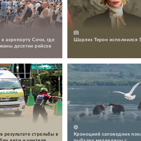
 в аэропорту Сочи, где
Шарлиз Терон исполнился 
жаны десятки рейсов
в результате стрельбы в
Кроноцкий заповедник пок
бли дети и учителя
рыбалку медведицы с