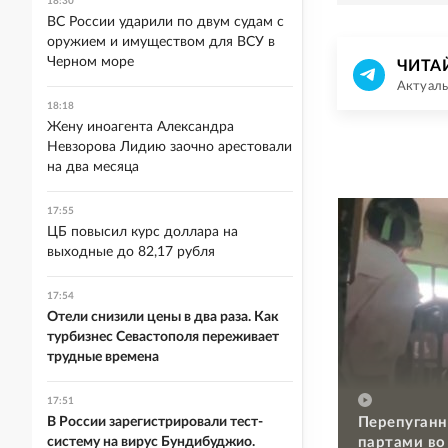
18:30
ВС России ударили по двум судам с
оружием и имуществом для ВСУ в
Черном море
ЧИТА
Актуаль
18:18
Жену иноагента Александра
Невзорова Лидию заочно арестовали
на два месяца
17:55
ЦБ повысил курс доллара на
выходные до 82,17 рубля
17:54
Отели снизили цены в два раза. Как
турбизнес Севастополя переживает
трудные времена
17:51
Перепуганн
В России зарегистрировали тест-
партами во
систему на вирус Бундибуджио.