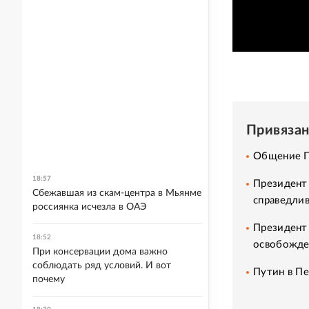
Привяза
Общение П
18:57
Президент
Сбежавшая из скам-центра в Мьянме
справедли
россиянка исчезла в ОАЭ
Президент
18:52
освобожде
При консервации дома важно
соблюдать ряд условий. И вот
Путин в Пе
почему