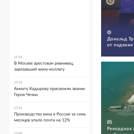
Дональд Тр
от падения
17:15
В Москве арестован ревнивец,
зарезавший жену-коллегу
17:12
Ахмату Кадырову присвоили звание
Героя Чечни
17:12
Производство вина в России за семь
месяцев упало почти на 12%
Рекордная 
17:06