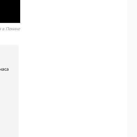
 в Пекине
часа