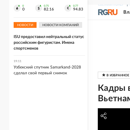
19:13
СВЕЖИЙ НОМЕР
Р
Хорватия отказалась выдать визы
0
0.75
0.77
0
82.16
94.83
Вл
Мельниковой и Листуновой для
участия в ЧЕ
НОВОСТИ
НОВОСТИ КОМПАНИЙ
19:13
ISU предоставил нейтральный статус
российским фигуристам. Имена
спортсменов
19:11
Узбекский спутник Samarkand-2028
сделал свой первый снимок
Кадры 
Вьетна