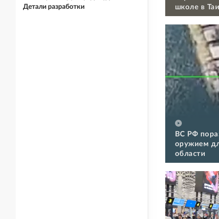
школе в Та
Детали разработки
ВС РФ пора
оружием дл
области