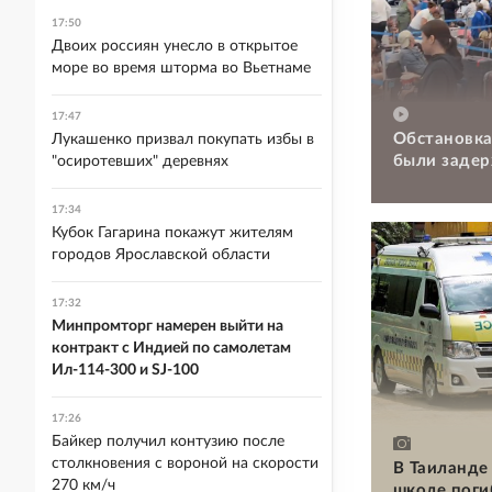
17:50
Двоих россиян унесло в открытое
море во время шторма во Вьетнаме
17:47
Обстановка
Лукашенко призвал покупать избы в
были задер
"осиротевших" деревнях
17:34
Кубок Гагарина покажут жителям
городов Ярославской области
17:32
Минпромторг намерен выйти на
контракт с Индией по самолетам
Ил-114-300 и SJ-100
17:26
Байкер получил контузию после
столкновения с вороной на скорости
В Таиланде 
270 км/ч
школе поги