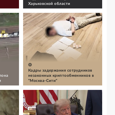
Харьковской области
Кадры задержания сотрудников
лона
незаконных криптообменников в
м
"Москва-Сити"