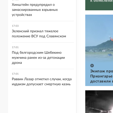
к обмелени
Хинштейн предупредил о
замаскированных взрывных
устройствах
17:03
Зеленский признал тяжелое
положение ВСУ под Славянском
17:01
Под белгородским Шебекино
мужчина ранен из-за детонации
дрона
Экипаж про
17:01
Приангарье
Раввин Лазар отметил случаи, когда
доставили 
иудаизм допускает смертную казнь