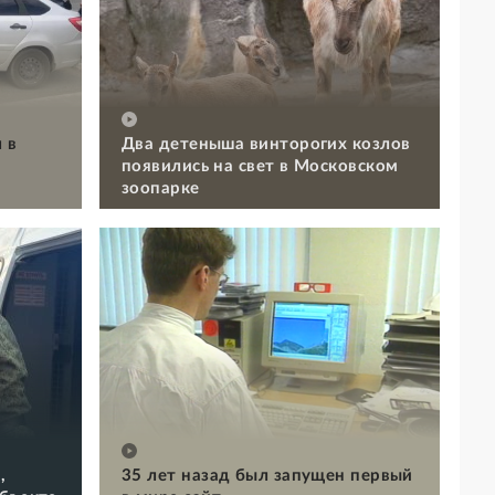
 в
Два детеныша винторогих козлов
появились на свет в Московском
зоопарке
,
35 лет назад был запущен первый