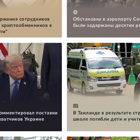
ржания сотрудников
Обстановка в аэропорту Со
 криптообменников в
были задержаны десятки р
ти"
омментировал поставки
В Таиланде в результате ст
хватчиков Украине
школе погибли дети и учит