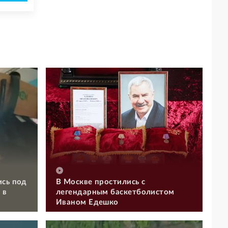
ись под
В Москве простились с
 в
легендарным баскетболистом
Иваном Едешко