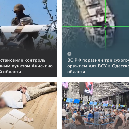
установили контроль
ВС РФ поразили три сухогру
нным пунктом Анискино
оружием для ВСУ в Одесск
й области
области