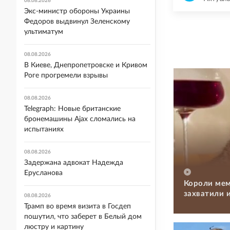
08.08.2026
Экс-министр обороны Украины
Федоров выдвинул Зеленскому
ультиматум
08.08.2026
В Киеве, Днепропетровске и Кривом
Роге прогремели взрывы
08.08.2026
Telegraph: Новые британские
бронемашины Ajax сломались на
испытаниях
08.08.2026
Задержана адвокат Надежда
Ерусланова
Короли мем
захватили 
08.08.2026
Трамп во время визита в Госдеп
пошутил, что заберет в Белый дом
люстру и картину