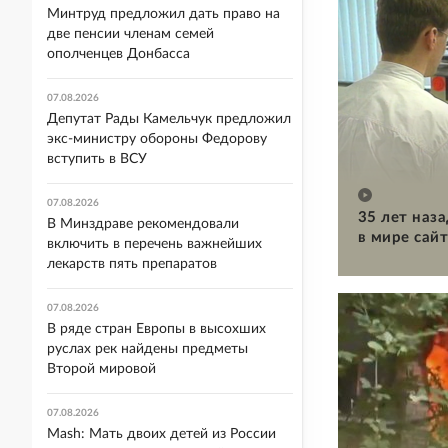
Минтруд предложил дать право на
две пенсии членам семей
ополченцев Донбасса
07.08.2026
Депутат Рады Камельчук предложил
экс-министру обороны Федорову
вступить в ВСУ
07.08.2026
35 лет наз
В Минздраве рекомендовали
в мире сайт
включить в перечень важнейших
лекарств пять препаратов
07.08.2026
В ряде стран Европы в высохших
руслах рек найдены предметы
Второй мировой
07.08.2026
Mash: Мать двоих детей из России