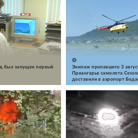
ад был запущен первый
Экипаж пропавшего 3 авгус
Приангарье самолета Cessn
доставили в аэропорт Бод