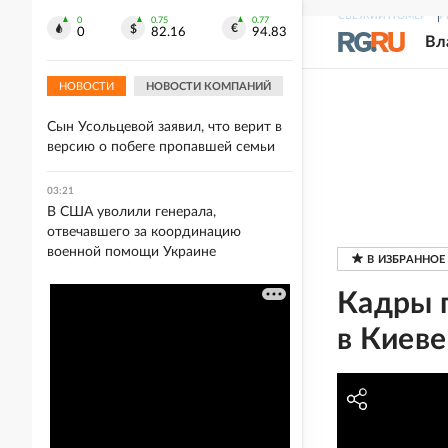
04:24
СВЕЖИЙ НОМЕР
Р
Боец Чех рассказал, чему "азовцы"
0
0.75
0.77
0
82.16
94.83
Вл
учили детей в летних лагерях на
Украине
НОВОСТИ
НОВОСТИ КОМПАНИЙ
03:39
Сын Усольцевой заявил, что верит в
версию о побеге пропавшей семьи
03:21
В США уволили генерала,
отвечавшего за координацию
военной помощи Украине
Кадры 
в Киеве