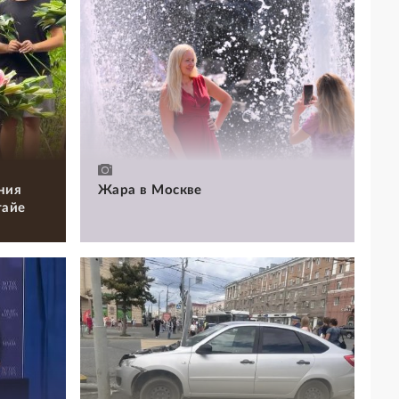
ния
Жара в Москве
тайе