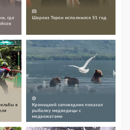
чи, где
Шарлиз Терон исполнился 51 год
ейсов
рельбы в
Кроноцкий заповедник показал
еля
рыбалку медведицы с
медвежатами