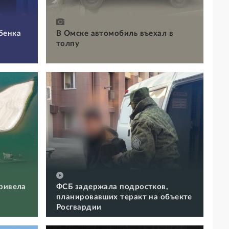
бенка
В Омске автомобиль въехал в
толпу
ривела
ФСБ задержала подростков,
планировавших теракт на объекте
Росгвардии