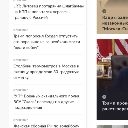
07.08.2026
LRT: Литовец протаранил шлагбаумы
на КПП и попытался пересечь
Кадры заде
границу с Россией
незаконных
"Москва-Си
07.08.2026
Трамп попросил Госдеп отпустить
его пораньше из-за необходимости
"вести войну"
07.08.2026
Столбики термометров в Москве в
пятницу преодолели 30-градусную
отметку
07.08.2026
"УП": Военных скандального полка
ВСУ "Скала" переводят в другие
Трамп прок
подразделения
ракет-пере
07.08.2026
Женская сборная РФ по волейболу