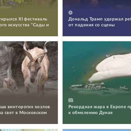
ткрылся XI фестиваль
Дональд Трамп удержал ре
го искусства "Сады и
от падения со сцены
ша винторогих козлов
Рекордная жара в Европе п
на свет в Московском
к обмелению Дуная