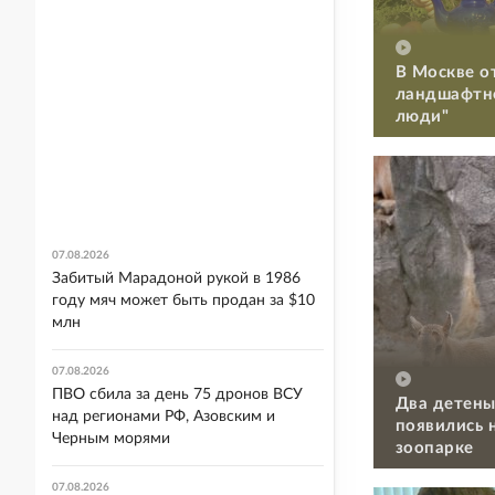
В Москве о
ландшафтно
люди"
07.08.2026
Забитый Марадоной рукой в 1986
году мяч может быть продан за $10
млн
07.08.2026
ПВО сбила за день 75 дронов ВСУ
Два детены
над регионами РФ, Азовским и
появились 
Черным морями
зоопарке
07.08.2026