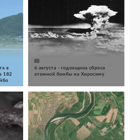
та в
6 августа - годовщина сброса
a 182
атомной бомбы на Хиросиму
айбо