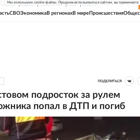
Мы используем cookie-файлы. Продолжая пользоваться сайтом, вы принимаете
Г-НЕДЕЛЯ
РОДИНА
ПРИЛОЖЕНИЯ
СОЮЗ
НОВОСТИ
асть
СВО
Экономика
В регионах
В мире
Происшествия
Общес
ПОДЕЛИТЬСЯ
стовом подросток за рулем
ожника попал в ДТП и погиб