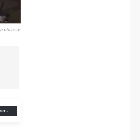
й области
вить