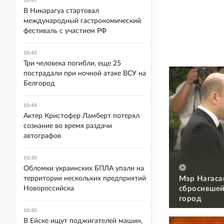
10:47
В Никарагуа стартовал
международный гастрономический
фестиваль с участием РФ
10:45
Три человека погибли, еще 25
пострадали при ночной атаке ВСУ на
Белгород
10:44
Актер Кристофер Ламберт потерял
сознание во время раздачи
автографов
10:30
Обломки украинских БПЛА упали на
Мэр Нагаса
территории нескольких предприятий
сбросившей
Новороссийска
город
10:20
В Ейске ищут поджигателей машин,