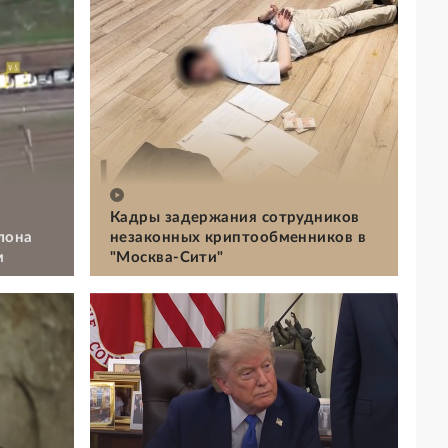
Кадры задержания сотрудников
лона
незаконных криптообменников в
м
"Москва-Сити"