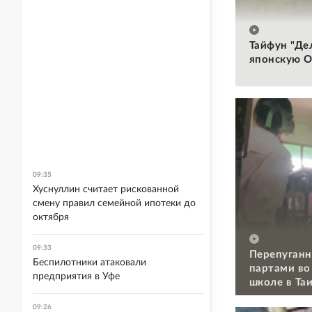
Тайфун "Де
японскую О
09:35
Хуснуллин считает рискованной
смену правил семейной ипотеки до
октября
09:33
Перепуганн
Беспилотники атаковали
партами во
предприятия в Уфе
школе в Та
09:26