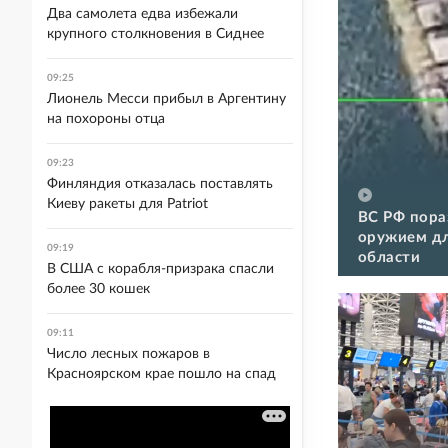
Два самолета едва избежали
крупного столкновения в Сиднее
09:25
Лионель Месси прибыл в Аргентину
на похороны отца
09:23
Финляндия отказалась поставлять
Киеву ракеты для Patriot
ВС РФ пора
оружием дл
09:19
области
В США с корабля-призрака спасли
более 30 кошек
09:11
Число лесных пожаров в
Красноярском крае пошло на спад