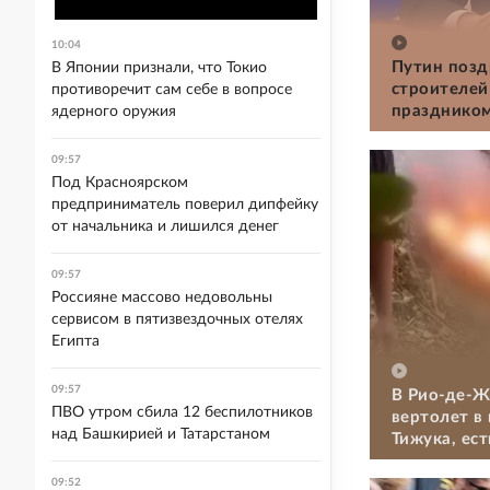
10:04
Путин позд
В Японии признали, что Токио
строителей
противоречит сам себе в вопросе
празднико
ядерного оружия
09:57
Под Красноярском
предприниматель поверил дипфейку
от начальника и лишился денег
09:57
Россияне массово недовольны
сервисом в пятизвездочных отелях
Египта
09:57
В Рио-де-Ж
ПВО утром сбила 12 беспилотников
вертолет в
над Башкирией и Татарстаном
Тижука, ес
09:52