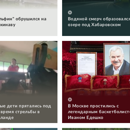
льфин" обрушился на
Водяной смерч образовался
кинаву
озере под Хабаровском
ые дети прятались под
В Москве простились с
 время стрельбы в
легендарным баскетболис
иланде
Иваном Едешко