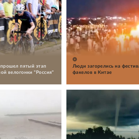
 прошел пятый этап
Люди загорелись на фестив
ой велогонки "Россия"
факелов в Китае