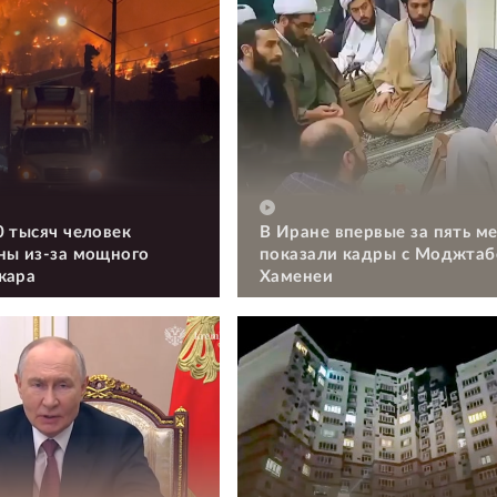
0 тысяч человек
В Иране впервые за пять м
ны из-за мощного
показали кадры с Моджтаб
жара
Хаменеи