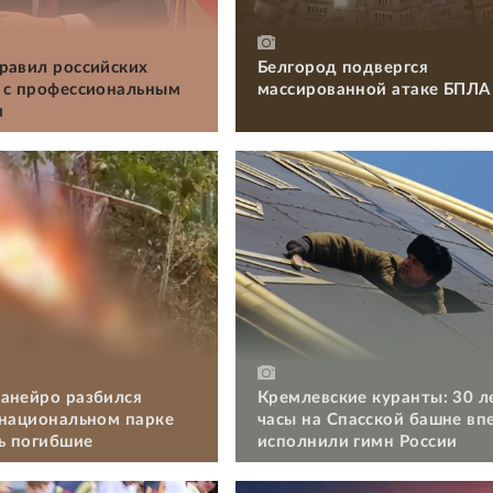
равил российских
Белгород подвергся
 с профессиональным
массированной атаке БПЛА
м
анейро разбился
Кремлевские куранты: 30 л
 национальном парке
часы на Спасской башне вп
ть погибшие
исполнили гимн России