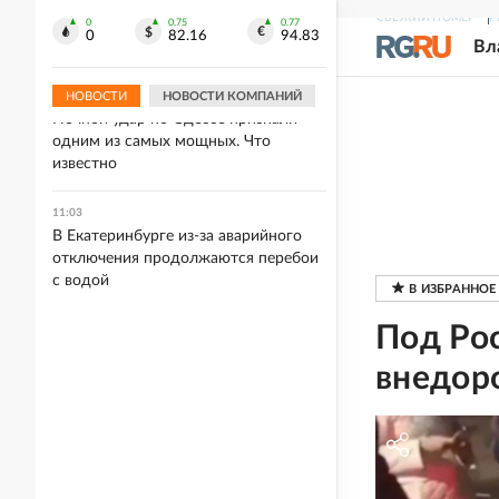
11:17
СВЕЖИЙ НОМЕР
Р
В Северной Осетии прогнозируется
0
0.75
0.77
0
82.16
94.83
Вл
разлив рек и сход селей
НОВОСТИ
НОВОСТИ КОМПАНИЙ
11:16
Ночной удар по Одессе признали
одним из самых мощных. Что
известно
11:03
В Екатеринбурге из-за аварийного
отключения продолжаются перебои
с водой
Под Ро
внедор