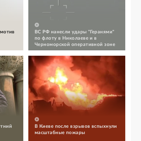
омотив
ВС РФ нанесли удары "Геранями"
по флоту в Николаеве и в
Черноморской оперативной зоне
етний
В Киеве после взрывов вспыхнули
масштабные пожары