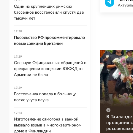
17:31
Актуаль
Один из крупнейших римских
бассейнов восстановили спустя две
тысячи лет
17:30
Посольство РФ прокомментировало
новые санкции Британии
17:29
Оверчук: Официальных обращений о
прекращении концессии ЮКЖД от
Армении не было
17:29
Ростовчанка попала в больницу
после укуса паука
17:24
В Таиланде
Изготовление самогона в ванной
прощания с
вызвало взрыв в многоквартирном
россиянам
доме в Финляндии