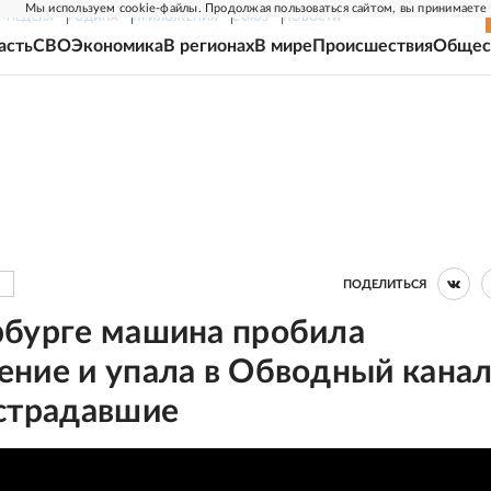
Мы используем cookie-файлы. Продолжая пользоваться сайтом, вы принимаете
Г-НЕДЕЛЯ
РОДИНА
ПРИЛОЖЕНИЯ
СОЮЗ
НОВОСТИ
асть
СВО
Экономика
В регионах
В мире
Происшествия
Общес
ПОДЕЛИТЬСЯ
рбурге машина пробила
ние и упала в Обводный канал
острадавшие