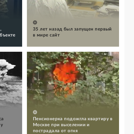
,
35 лет назад был запущен первый
объекте
в мире сайт
са
Пенсионерка подожгла квартиру в
му
Москве при выселении и
пострадала от огня