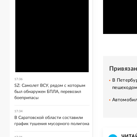
Привяза
17:36
В Петербур
SZ: Самолет ВСУ, рядом с которым
пешеходо
был обнаружен БПЛА, перевозил
боеприпасы
Автомобил
17:34
В Саратовской области составили
график тушения мусорного полигона
ЧИТА