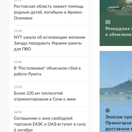
17:17
Ростовская область окажет помощь
родным детей, погибших в Архипо-
Осиповке
Рекордная 
17:09
к обмелени
NYT узнала об исчезающем желании
Запада передавать Украине ракеты
для ПВО
17:06
В "Ростелекоме" объяснили сбой в
работе Рунета
17:03
Более 220 км теплосетей
отремонтировали в Сочи к зиме
16:55
Экипаж про
Соглашение о зоне свободной
Приангарье
торговли ЕАЭС и ОАЭ вступит в силу
доставили 
6 октября