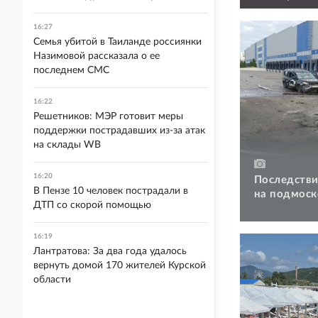
военкомат
16:27
Семья убитой в Таиланде россиянки
Назимовой рассказала о ее
последнем СМС
16:22
Решетников: МЭР готовит меры
поддержки пострадавших из-за атак
на склады WB
16:20
Последстви
В Пензе 10 человек пострадали в
на подмоск
ДТП со скорой помощью
16:19
Лантратова: За два года удалось
вернуть домой 170 жителей Курской
области