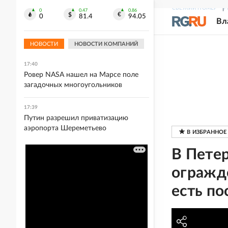
СВЕЖИЙ НОМЕР
Р
17:42
0
0.47
0.86
0
81.4
94.05
Вл
Выжившие в тайге летчики
рассказали о диких животных, с
которыми сталкивались
НОВОСТИ
НОВОСТИ КОМПАНИЙ
17:40
Ровер NASA нашел на Марсе поле
загадочных многоугольников
17:39
Путин разрешил приватизацию
аэропорта Шереметьево
В Пете
огражде
есть п