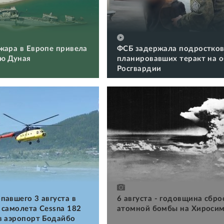
жара в Европе привела
ФСБ задержала подростков
ю Дуная
планировавших теракт на 
Росгвардии
павшего 3 августа в
6 августа - годовщина сбро
 самолета Cessna 182
атомной бомбы на Хироси
в аэропорт Бодайбо