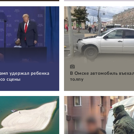
амп удержал ребенка
В Омске автомобиль въехал
 со сцены
толпу