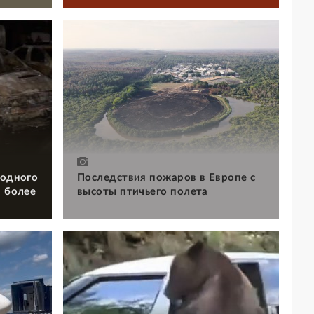
 одного
Последствия пожаров в Европе с
и более
высоты птичьего полета