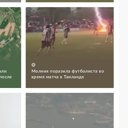
али
Молния поразила футболиста во
 после
время матча в Таиланде